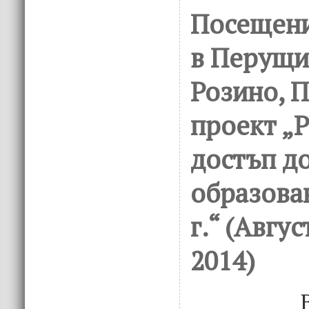
Посещени
в Перущи
Розино, 
проект „Р
достъп д
образова
г.“ (Авгу
2014)