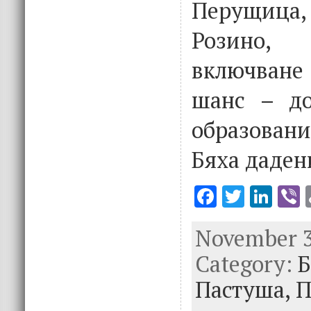
Перущиц
Розино,
включване 
шанс – до
образовани
Бяха даден
F
T
Li
V
ac
w
n
November 3r
e
it
k
e
Category:
b
te
e
Б
o
r
dI
Пастуша,
П
o
n