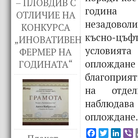
– ПЛОВДИВ С
годи
ОТЛИЧИЕ НА
незадово
КОНКУРСА
късно-цъф
„ИНОВАТИВЕН
условията
ФЕРМЕР НА
опложд
ГОДИНАТА“
благоприят
на отде
наблюд
оплождане.
F
T
Li
V