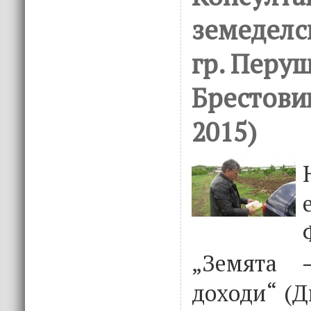
земеделс
гр. Перущ
Брестови
2015)
„Земята 
доходи“ (Д