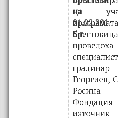
на уча
програ
Брестови
проведоха
специал
градина
Георгиев, 
Росица
Фондаци
източник