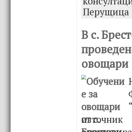
консултац
o
n
Перущица
k
В с. Брес
проведен
овощари
източни
организира