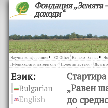
Фондация „Земята –
доходи“
Научна конференция
BG-Other
Начало
За нас
Но
Публикации и материали
Полезни връзки
Другите
Език:
Стартира
„Равен ша
Bulgarian
до средн
English