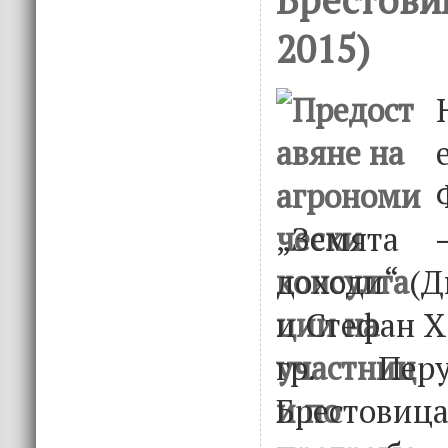
2015)
„Земята 
доходи“ (Д
и Стефан Х
гр. Пе
Брестови