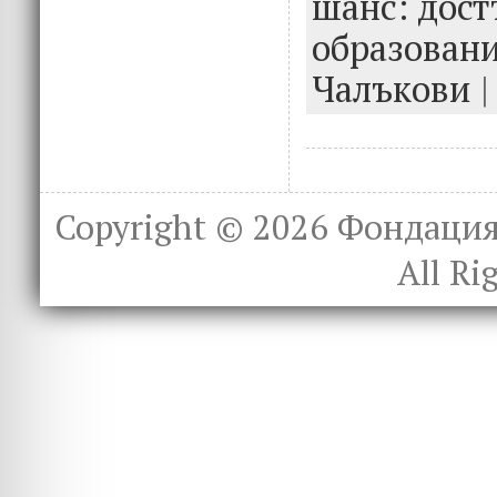
шанс: дост
k
образован
Чалъкови
|
Copyright © 2026
Фондация 
All Ri