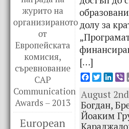
журито на
образовани
организираното
долу за кра
от
„Програмат
Европейската
финансира
комисия,
[…]
съревнование
F
T
Li
V
CAP
ac
w
n
Communication
August 2nd,
e
it
k
e
Awards – 2013
Богдан,
b
te
e
Бр
o
r
dI
Йоаким Гр
European
o
n
Караджало