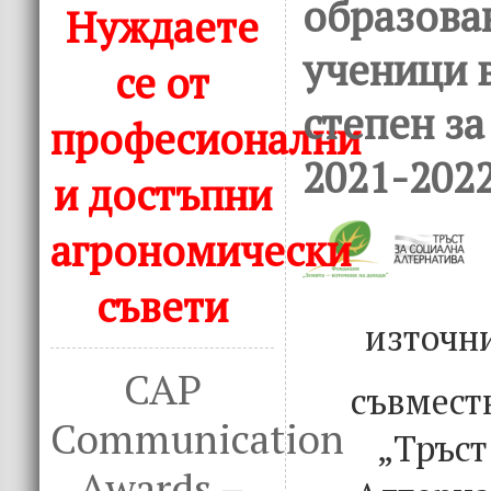
образова
Нуждаете
ученици 
се от
степен за
професионални
2021-2022
и достъпни
агрономически
съвети
източн
CAP
съвмест
Communication
„Тръст
Awards –