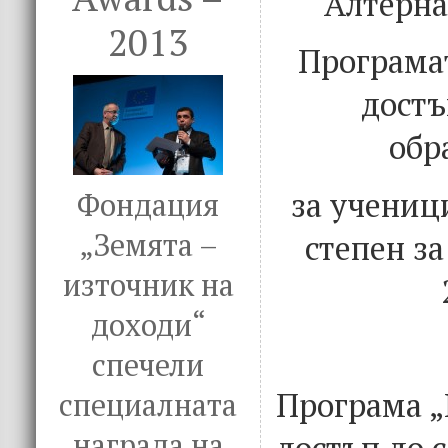
Алтерна
2013
Програма
достъ
обр
за учениц
Фондация
„Земята –
степен за
източник на
доходи“
спечели
Програма „
специалната
награда на
достъп до 