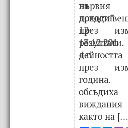
първия
представе
през изм
резултати
дейността
през изм
година.
обсъди
виждания
както на […