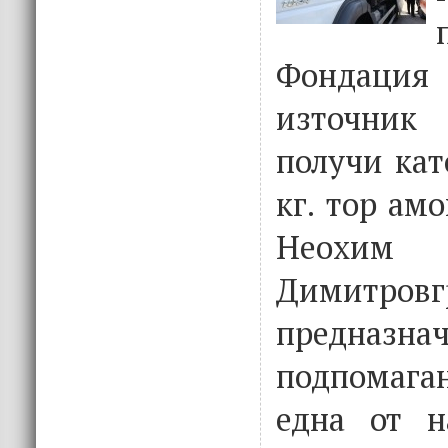
Фондац
източни
получи кат
кг. тор ам
Неохим
Димитров
предна
подпомага
една от н