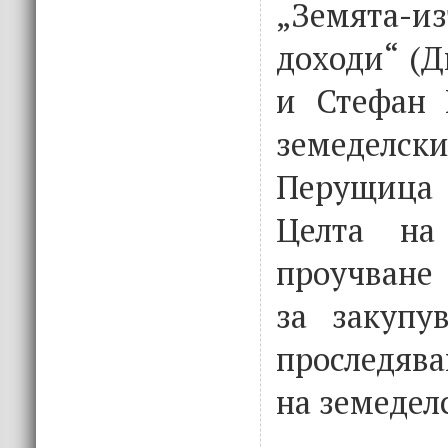
„Земята
доходи“ (Д
и Стефан 
земеделски
Перущица
Целта на
проучване
за закупу
проследява
на земедел