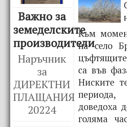
Важно за
земеделските
Към момен
производители
на село Б
цъфтящите
Наръчник
са във фаз
за
Ниските т
ДИРЕКТНИ
периода,
ПЛАЩАНИЯ
доведоха д
20224
голяма час