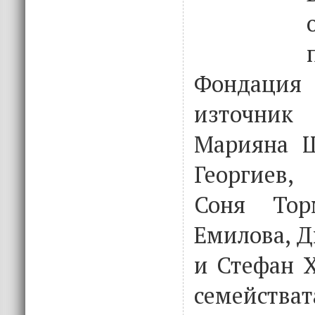
Фондаци
източни
Марияна Ш
Георгиев,
Соня Тор
Емилова, Д
и Стефан Х
семействат