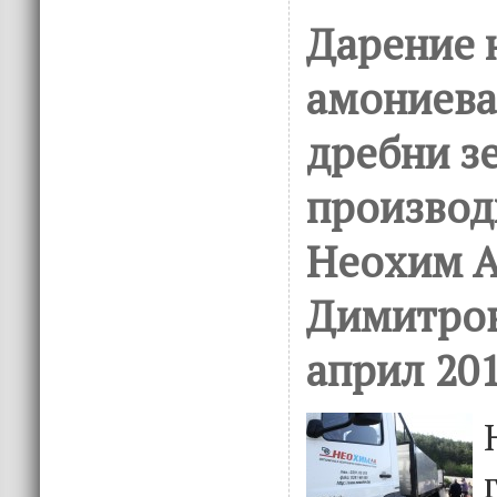
Дарение 
амониева
дребни з
производ
Неохим А
Димитров
април 201