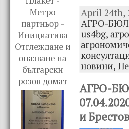
Плакет -
ac
w
n
Метро
April 24th, 
e
it
k
e
АГРО-БЮ
b
te
e
партньор -
o
r
dI
us4bg,
агр
Инициатива
o
n
агрономич
Отглеждане и
k
консултац
опазване на
новини,
П
български
розов домат
АГРО-Б
07.04.202
и Бресто