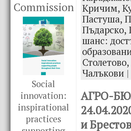
k
Commission
Кричим,
К
Пастуша,
П
Пъдарско,
шанс: дост
образован
Столетово
Чалъкови
|
Social
АГРО-Б
innovation:
inspirational
24.04.20
practices
и Бресто
supporting