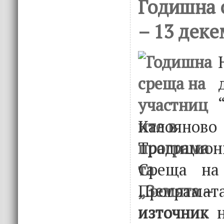
Годишна 
– 13 деке
Калояно
Традицио
Среща на
Програма
източник н