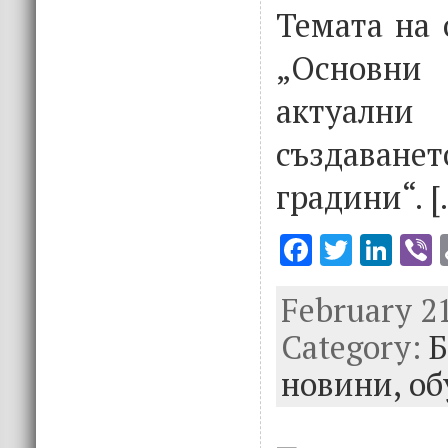
Темата на 
„Основни
актуални
създаване
градини“. [
F
T
Li
V
ac
w
n
February 21
e
it
k
e
Category:
b
te
e
Б
o
r
dI
новини,
об
o
n
k