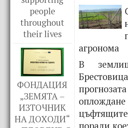
people
throughout
their lives
агронома
В земли
Брестови
ФОНДАЦИЯ
прогноз
„ЗЕМЯТА –
опложда
ИЗТОЧНИК
цъфтящите
НА ДОХОДИ“
поради кое