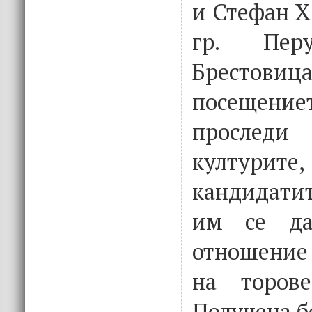
и Стефан Х
гр. Пе
Брестови
посещени
проследи
култур
кандидатит
им се да
отношение 
на торов
Получена б