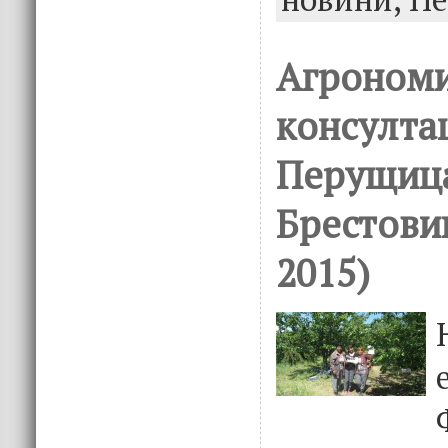
Агроном
консултац
Перущица
Брестови
2015)