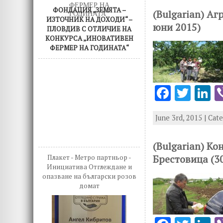
o
r
d
ФОНДАЦИЯ „ЗЕМЯТА –
(Bulgarian) Аг
ИЗТОЧНИК НА ДОХОДИ“ –
юни 2015)
o
n
ПЛОВДИВ С ОТЛИЧИЕ НА
КОНКУРСА „ИНОВАТИВЕН
k
ФЕРМЕР НА ГОДИНАТА“
F
T
L
ac
w
n
June 3rd, 2015 | Cat
e
it
k
b
te
e
(Bulgarian) Ко
o
r
d
Брестовица (3
Плакет - Метро партньор -
o
n
Инициатива Отглеждане и
опазване на български розов
k
домат