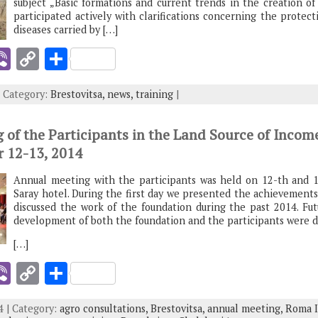
k
subject „Basic formations and current trends in the creation of
participated actively with clarifications concerning the protect
diseases carried by […]
i
Vi
C
S
b
o
h
| Category:
Brestovitsa,
news,
training
|
er
p
ar
y
e
 of the Participants in the Land Source of Inc
I
Li
 12-13, 2014
n
Annual meeting with the participants was held on 12-th and 
k
Saray hotel. During the first day we presented the achievements
discussed the work of the foundation during the past 2014. Fut
development of both the foundation and the participants were d
[…]
i
Vi
C
S
b
o
h
 | Category:
agro consultations,
Brestovitsa,
annual meeting,
Roma 