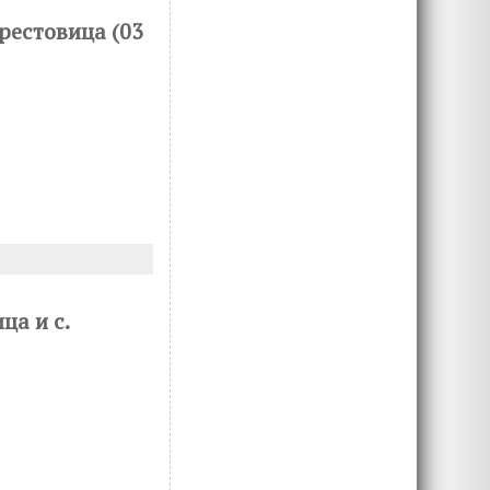
Брестовица (03
ца и с.