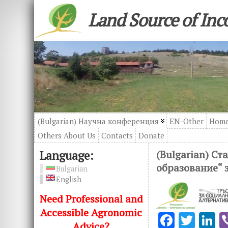
Land Source of In
(Bulgarian) Научна конференция
EN-Other
Hom
Others About Us
Contacts
Donatе
Language:
(Bulgarian) С
образование“ з
Bulgarian
English
Need Professional and
Accessible Agronomic
F
T
L
Advice?