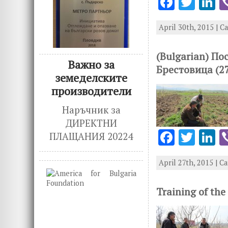
F
T
L
ac
w
n
April 30th, 2015 | C
e
it
k
b
te
e
(Bulgarian) По
o
r
d
Важно за
Брестовица (2
земеделските
o
n
производители
k
Наръчник за
ДИРЕКТНИ
F
T
L
ПЛАЩАНИЯ 20224
ac
w
n
April 27th, 2015 | C
e
it
k
b
te
e
Training of the
o
r
d
o
n