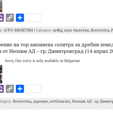
k
i
Vi
C
S
b
o
h
gs:
АГРО-БЮЛЕТИН
| Category:
us4bg,
агро-бюлетин,
Brestovitsa,
P
er
p
ar
y
e
арение на тор амониева селитра за дребни земе
I
Li
 от Неохим АД – гр. Димитровград (14 април 2
n
Sorry, this entry is only available in Bulgarian.
k
i
Vi
C
S
b
o
h
ategory:
Brestovitsa,
дарение,
settlements,
Неохим АД - гр. Димит
er
p
ar
y
e