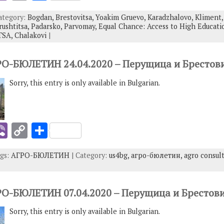
b
o
h
Category:
Bogdan,
Brestovitsa,
Yoakim Gruevo,
Karadzhalovo,
Kliment
er
p
ar
rushtitsa,
Padarsko,
Parvomay,
Equal Chance: Access to High Educati
y
e
TSA,
Chalakovi
|
I
Li
ГРО-БЮЛЕТИН 24.04.2020 – Перущица и Брестов
n
Sorry, this entry is only available in Bulgarian.
k
i
Vi
C
S
b
o
h
ags:
АГРО-БЮЛЕТИН
| Category:
us4bg,
агро-бюлетин,
agro consul
er
p
ar
y
e
I
Li
ГРО-БЮЛЕТИН 07.04.2020 – Перущица и Брестов
n
Sorry, this entry is only available in Bulgarian.