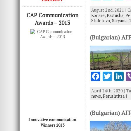
ac
w
n
August 2nd, 2021 | 
e
it
k
CAP Communication
Konare,
Pastusha,
Pe
b
te
e
Stoletovo,
Stryama,
Awards – 2013
o
r
d
(Bulgarian) А
o
n
k
F
T
L
ac
w
n
April 24th, 2020 | T
e
it
k
news,
Perushtitsa
|
b
te
e
o
r
d
(Bulgarian) А
o
n
Innovative communication
Winners 2013