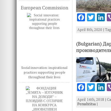
k
European Commission
F
T
L
ac
w
n
April 8th, 2020 | Ta
e
it
k
b
te
e
(Bulgarian) Д
o
r
d
производители
o
n
k
Social innovation: inspirational
practices supporting people
throughout their lives
F
T
L
ac
w
n
April 14th, 2018 | C
e
it
k
Perushtitsa
|
b
te
e