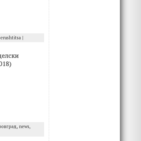
erushtitsa
|
делски
018)
ровград,
news,