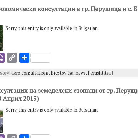
I
Li
рономически консултации в гр. Перущица и с. 
n
k
Sorry, this entry is only available in Bulgarian.
i
Vi
C
S
b
o
h
egory:
agro consultations,
Brestovitsa,
news,
Perushtitsa
|
er
p
ar
y
e
нсултации на земеделски стопани от гр. Перущи
I
Li
0 Април 2015)
n
Sorry, this entry is only available in Bulgarian.
k