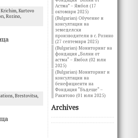
Астма” – Ямбол (17
,
Krichim,
Kurtovo
октомври 2025)
on,
Rozino,
(Bulgarian) Обучение и
консултации на
земеделски
производители в с. Розино
ица
(27 септември 2025)
(Bulgarian) Мониторинг на
фондация „Болни от
астма“ – Ямбол (02 юли
2025)
(Bulgarian) Мониторинг и
консултации на
бенефициенти на
Фондация “Бъдеще“ –
Ракитово (01 юли 2025)
tations,
Brestovitsa,
Archives
ица