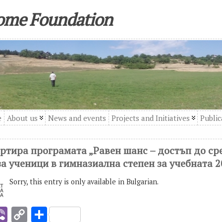
come Foundation
e
About us
News and events
Projects and Initiatives
Public
тартира програмата „Равен шанс – достъп до ср
а ученици в гимназиална степен за учебната 2
Sorry, this entry is only available in Bulgarian.
i
Vi
C
S