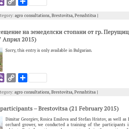
i
Vi
C
S
b
o
h
ategory:
agro consultations,
Brestovitsa,
Perushtitsa
|
er
p
ar
y
e
сещение на земеделски стопани от гр. Перущица
I
Li
7 Април 2015)
n
Sorry, this entry is only available in Bulgarian.
k
i
Vi
C
S
b
o
h
ategory:
agro consultations,
Brestovitsa,
Perushtitsa
|
er
p
ar
y
e
 participants – Brestovitsa (21 February 2015)
I
Li
Dimitar Georgiev, Rosica Emilova and Stefan Hristov, as well as 
n
orchard grower, we conducted a training of the participants i