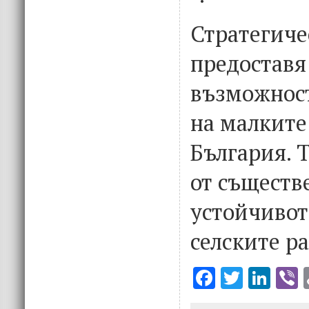
Стратегиче
предоставя
възможност
на малките
България. 
от съществ
устойчивот
селските ра
F
T
Li
V
ac
w
n