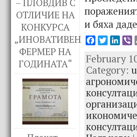
– ПЛОВДИВ С
пораженият
ОТЛИЧИЕ НА
и бяха дад
КОНКУРСА
„ИНОВАТИВЕН
F
T
Li
V
ac
w
n
ФЕРМЕР НА
February 10
e
it
k
e
ГОДИНАТА“
Category:
b
te
e
u
o
r
dI
агрономич
o
n
консултац
k
организаци
икономиче
консултац