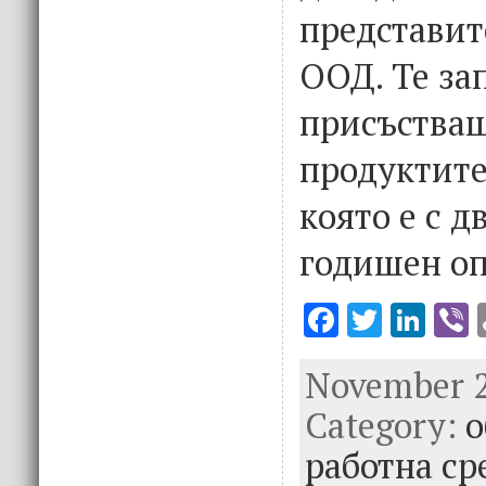
представит
ООД. Те за
присъстващ
продуктите
която е с д
годишен оп
F
T
Li
V
ac
w
n
November 2
e
it
k
e
Category:
b
te
e
о
o
r
dI
работна с