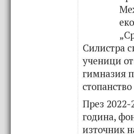
Ме
ек
„Ср
Силистра с
ученици о
гимназия п
стопанство 
През 2022-
година, фо
източник н