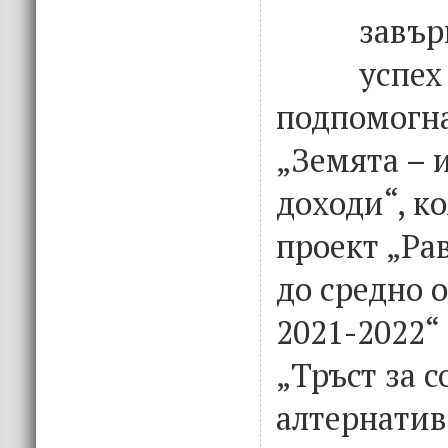
завър
успех
подпомогн
„Земята – 
доходи“, к
проект „Ра
до средно 
2021-2022“
„Тръст за 
алтернатив