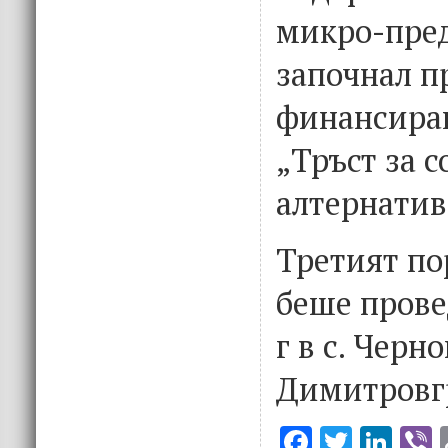
микро-пред
започнал пр
финансира
„Тръст за 
алтернатив
Третият по
беше прове
г в с. Черн
Димитровгр
F
T
Li
V