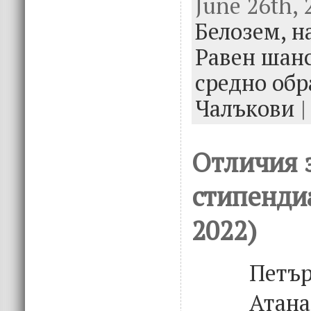
June 26th, 
e
it
k
e
Белозем,
b
te
e
н
o
r
dI
Равен шанс
o
n
средно обр
k
Чалъкови
|
Отличия 
стипендиа
2022)
Петър
Атана