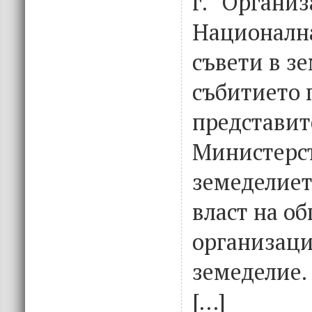
г.“ Организ
Национална
съвети в з
събитието 
представит
Министерст
земеделиет
власт на о
организаци
земеделие.
[…]