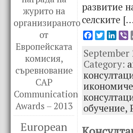
развитие н
журито на
селските […
организираното
от
F
T
Li
V
ac
w
n
Европейската
September 2
e
it
k
e
комисия,
Category:
b
te
e
а
съревнование
o
r
dI
консултац
CAP
o
n
икономиче
k
Communication
консултац
Awards – 2013
обучение,
European
Консулта