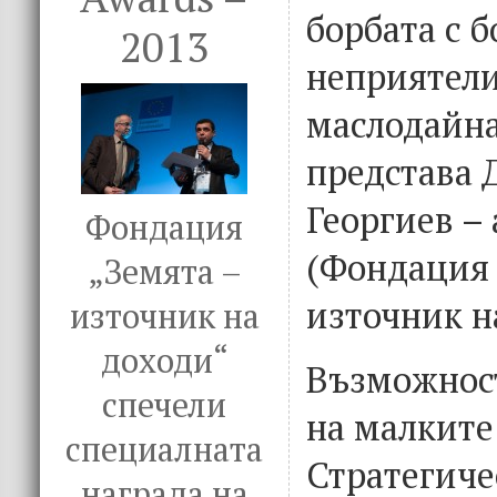
борбата с б
2013
неприятел
маслодайна
представа
Георгиев –
Фондация
(Фондация 
„Земята –
източник н
източник на
доходи“
Възможност
спечели
на малките
специалната
Стратегиче
награда на