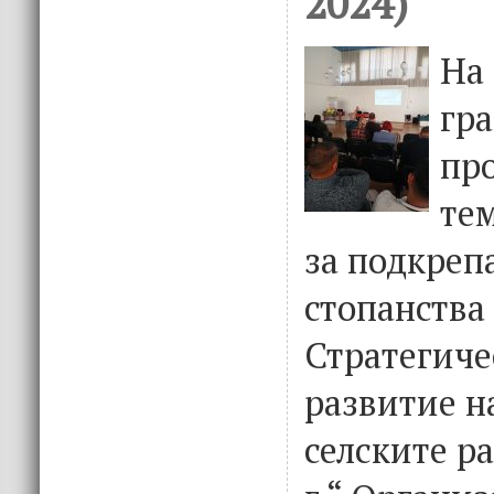
2024)
На 
гра
пр
те
за подкреп
стопанства
Стратегиче
развитие н
селските р