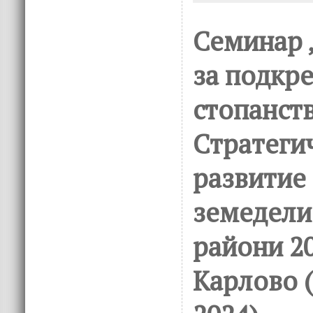
o
n
k
Семинар 
за подкр
стопанст
Стратеги
развитие
земедели
райони 20
Карлово 