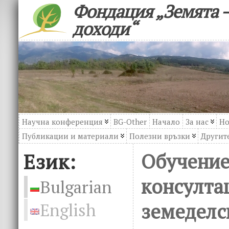
Фондация „Земята –
доходи“
Научна конференция
BG-Other
Начало
За нас
Но
Публикации и материали
Полезни връзки
Другите
Език:
Обучение
консулта
Bulgarian
земеделс
English