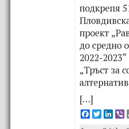
подкрепя 5
Пловдивска
проект „Ра
до средно 
2022-2023“
„Тръст за 
алтернатив
[…]
F
T
Li
V
ac
w
n