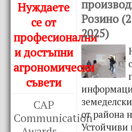
производи
Нуждаете
Розино (
се от
2025)
професионални
и достъпни
агрономически
съвети
информаци
земеделски
CAP
от района н
Communication
Устойчиви 
Awards –