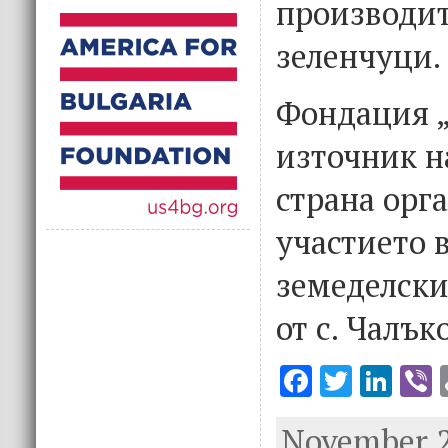
производит
зеленчуци.
Фондация „
източник н
страна орг
участието 
земеделски
от с. Чалък
F
T
Li
V
ac
w
n
November 2
e
it
k
e