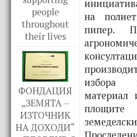
инициатив
people
на полие
throughout
пипер. П
their lives
агрономич
консултаци
производ
избора 
ФОНДАЦИЯ
материал 
„ЗЕМЯТА –
площит
ИЗТОЧНИК
земеде
НА ДОХОДИ“
Просле