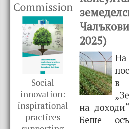
Commission
земеделск
Чалъкови
2025)
На 
по
в
Social
innovation:
„З
inspirational
на доходи“
practices
Беше осъ
supporting