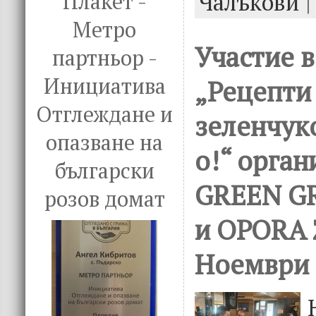
Чалъкови
|
Плакет -
Метро
Участие 
партньор -
Инициатива
„Рецепти
Отглеждане и
зеленчук
опазване на
о!“ орган
български
GREEN G
розов домат
и OPORA 
Ноември 