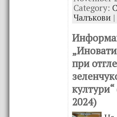
Category:
b
te
e
С
o
r
dI
Чалъкови
|
o
n
k
Информа
„Иновати
при отгл
зеленчук
култури“
2024)