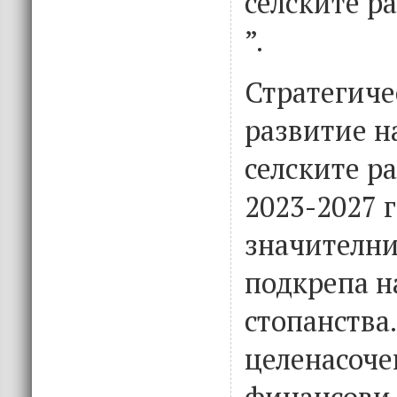
селските р
”.
Стратегиче
развитие н
селските р
2023-2027 г
значителни
подкрепа н
стопанства.
целенасоче
финансови 