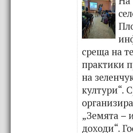
На 
сел
Пл
ин
среща на т
практики п
на зеленчу
култури“. 
организира
„Земята – 
доходи“. Го