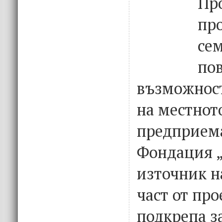
Пр
пр
се
по
възможност
на местнот
предприема
Фондация „
източник на
част от пр
подкрепа з