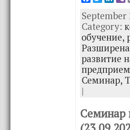
ac
w
n
September 2
e
it
k
e
Category:
b
te
e
к
o
r
dI
обучение,
o
n
Разширена
k
развитие н
предприем
Семинар,
|
Семинар в
(23.09.20