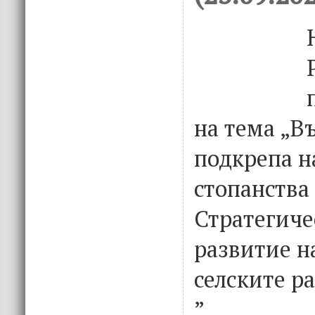
на тема „В
подкрепа н
стопанства
Стратегиче
развитие н
селските р
”.