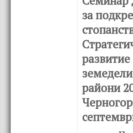
Семинар 
за подкр
стопанст
Стратеги
развитие
земедели
райони 20
Черногор
септемвр