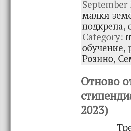
September 2
e
it
k
e
малки зем
b
te
e
o
r
dI
подкрепа
,
o
n
Category:
н
k
обучение,
Розино,
Се
Отново о
стипенди
2023)
Тре