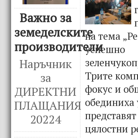
Важно за
земеделските
на тема „Р
производители
успешно
зеленчукоп
Наръчник
Трите комп
за
фокус и об
ДИРЕКТНИ
обединиха 
ПЛАЩАНИЯ
представят
20224
цялостни р