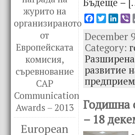
Бъдеще – [
журито на
F
T
Li
V
организираното
ac
w
n
от
December 9t
e
it
k
e
Category:
b
te
e
г
Европейската
o
r
dI
Разширена
комисия,
o
n
развитие н
съревнование
k
предприем
CAP
Communication
Годишна 
Awards – 2013
– 18 деке
European