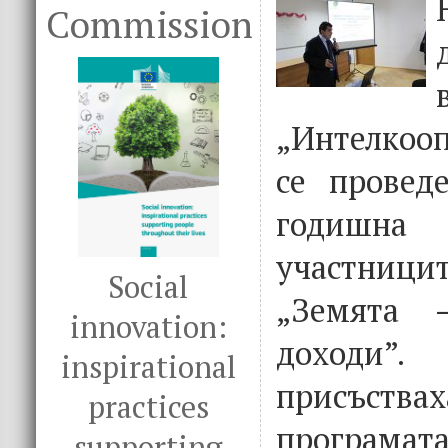
Commission
„Интелкооп
се провед
годишн
участниц
Social
„Земята 
innovation:
доходи”
inspirational
присъства
practices
програмат
supporting