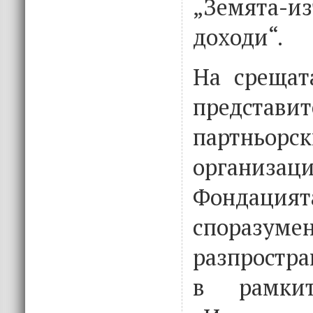
„Земята
доходи“.
На срещат
предст
партньорск
организа
Фондац
спораз
разпростра
в рамки