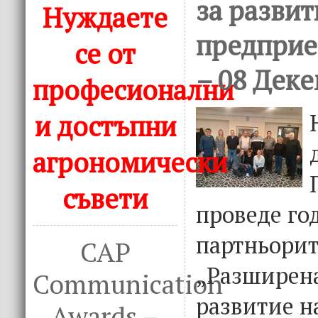
за развит
Нуждаете
предприе
се от
– 08 Деке
професионални
и достъпни
агрономически
съвети
проведе го
партньорит
CAP
„Разширена
Communication
развитие н
Awards –