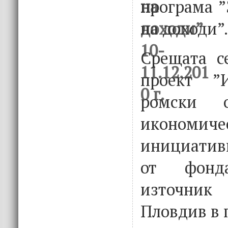
програма ”
на доходи”.
Срещата с
проект ”
ромски о
икономиче
инициативи
от фонда
източник
Пловдив в 