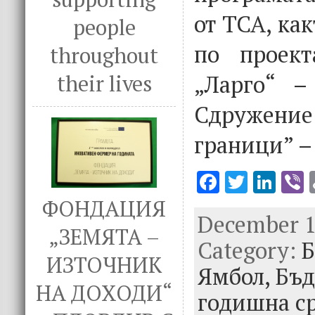
от ТСА, ка
people
по проек
throughout
„Ларго“ –
their lives
Сдружен
граници” – 
F
T
Li
V
ac
w
n
ФОНДАЦИЯ
December 18
e
it
k
e
„ЗЕМЯТА –
Category:
b
te
e
Б
ИЗТОЧНИК
o
r
dI
Ямбол,
Бъд
НА ДОХОДИ“
o
n
годишна с