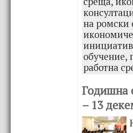
среща,
ико
k
консултац
на ромски 
икономиче
инициатив
обучение,
работна с
Годишна 
– 13 деке