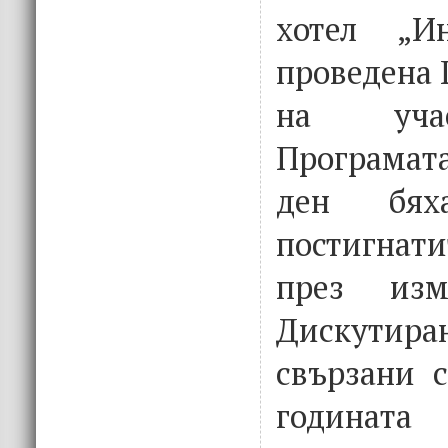
хотел „И
проведена 
на уча
Програмат
ден бяха
постигна
през изм
Дискутира
свързани с
годинат