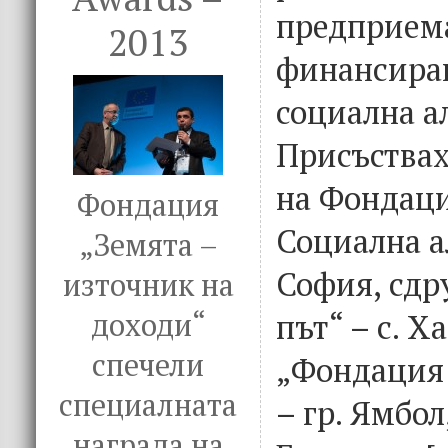
предприем
2013
финансиран
социална а
Присъствах
на Фондаци
Фондация
Социална а
„Земята –
София, сдр
източник на
доходи“
път“ – с. Х
спечели
„Фондация 
специалната
– гр. Ямбо
награда на