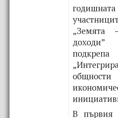
годишна
участниц
„Земята 
доходи” 
подкреп
„Интегри
общно
икономиче
инициатив
В първия 