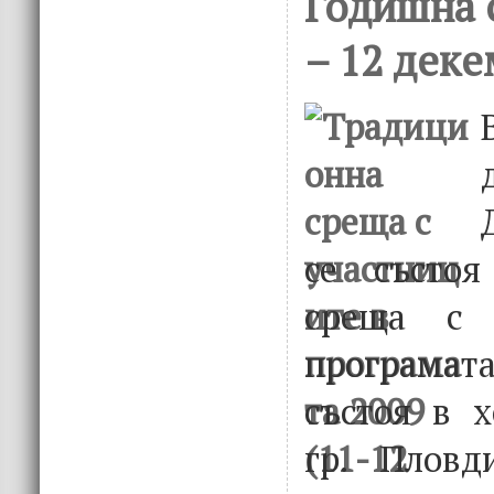
Годишна 
– 12 деке
се състоя
среща с 
програма
състоя в х
гр. Пловд