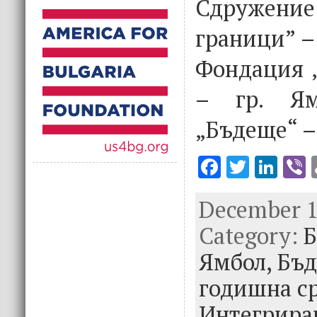
Сдружен
граници” – 
Фондация „
– гр. Ям
„Бъдеще“ –
F
T
Li
V
ac
w
n
December 17
e
it
k
e
Category:
b
te
e
Б
o
r
dI
Ямбол,
Бъд
o
n
годишна с
k
Интегрира