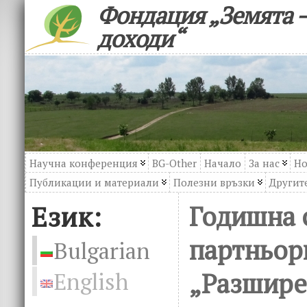
Фондация „Земята –
доходи“
Научна конференция
BG-Other
Начало
За нас
Но
Публикации и материали
Полезни връзки
Другите
Език:
Годишна 
партньор
Bulgarian
„Разшире
English