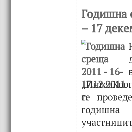
Годишна 
– 17 деке
„ИнтелКооп
се провед
годишн
участниц