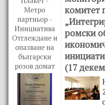
Плакет -
комитет 
Метро
партньор -
„Интегри
Инициатива
ромски о
Отглеждане и
икономи
опазване на
инициатив
български
(17 декем
розов домат