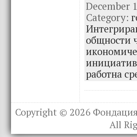
December 12
e
it
k
e
Category:
b
te
e
г
o
r
dI
Интегрира
o
n
общности 
k
икономиче
инициатив
работна с
Copyright © 2026
Фондация 
All Ri