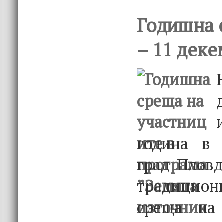
Годишна 
– 11 деке
година в 
град Пловд
традицио
среща на