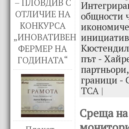
k
– ПЛОВДИВ С
Интегрира
ОТЛИЧИЕ НА
общности 
КОНКУРСА
икономиче
инициатив
„ИНОВАТИВЕН
Кюстендил
ФЕРМЕР НА
път - Хайр
ГОДИНАТА“
партньори
граници - 
ТСА
|
Среща на
монитори