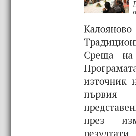
Калояно
Традицио
Среща на
Програма
източник н
първия
представе
през изм
резултати