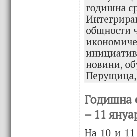
o
n
годишна с
k
Интегрира
общности 
икономиче
инициатив
новини,
об
Перущица
Годишна 
– 11 януа
На 10 и 11