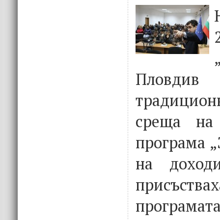
Пловдив
традицио
среща на
програма „
на доход
присъства
програмат