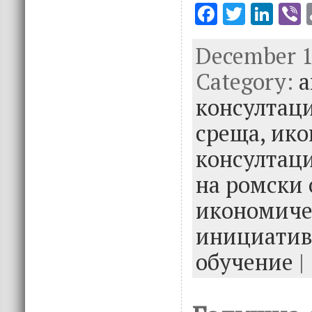
F
T
Li
V
ac
w
n
December 11
e
it
k
e
Category:
b
te
e
а
o
r
dI
консултац
o
n
среща,
ико
k
консултац
на ромски 
икономиче
инициатив
обучение
|