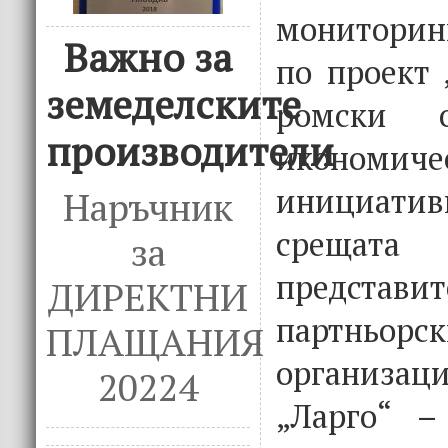
монитори
Важно за
по проект 
земеделските
ромски о
производители
икономиче
инициатив
Наръчник
срещата
за
предст
ДИРЕКТНИ
партньорск
ПЛАЩАНИЯ
организа
20224
„Ларго“ –