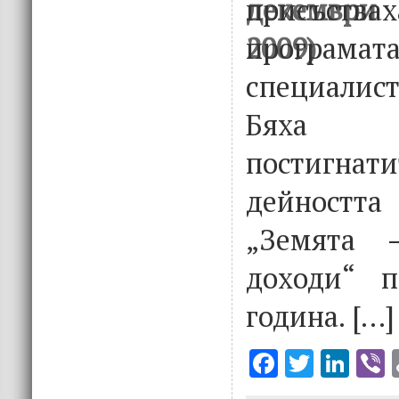
присъствах
програм
специали
Бяха п
постигнати
дейностт
„Земята 
доходи“ п
година. […]
F
T
Li
V
ac
w
n