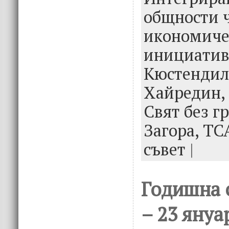
общности 
икономиче
инициатив
Кюстендил
Хайредин,
Свят без г
Загора,
ТС
съвет
|
Годишна 
– 23 януа