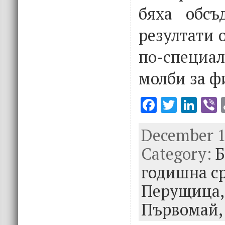
бяха обсъ
резултати 
по-специа
молби за ф
F
T
Li
V
ac
w
n
December 1s
e
it
k
e
Category:
b
te
e
Б
o
r
dI
годишна с
o
n
Перущица
k
Първомай