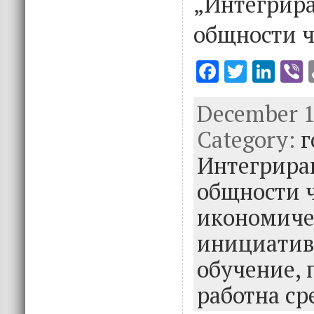
„Интегри
общности ч
F
T
Li
V
ac
w
n
December 17
e
it
k
e
Category:
b
te
e
г
o
r
dI
Интегрира
o
n
общности 
k
икономиче
инициатив
обучение,
работна с