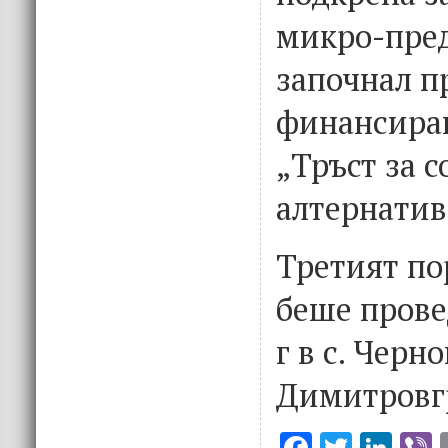
микро-пред
започнал пр
финансира
„Тръст за 
алтернатив
Третият по
беше прове
г в с. Черн
Димитровгр
F
T
Li
V