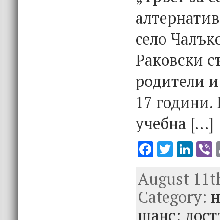
алтернатив
село Чалък
Раковски с
родители и 
17 години.
учебна […]
F
T
Li
V
ac
w
n
August 11th
e
it
k
e
Category:
b
te
e
н
o
r
dI
шанс: дост