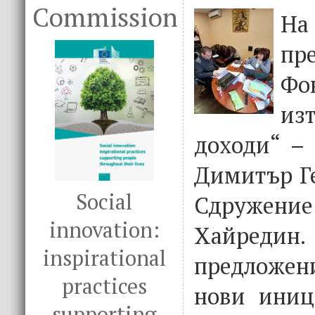
Commission
На
пр
Фо
и
доходи“ –
Димитър Ге
Social
Сдружени
innovation:
Хайредин. 
inspirational
предложе
practices
нови иниц
supporting