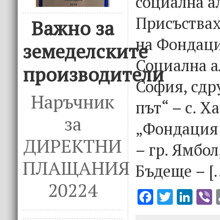
социална а
Присъствах
Важно за
на Фондаци
земеделските
Социална а
производители
София, сдр
Наръчник
път“ – с. Х
за
„Фондация 
ДИРЕКТНИ
– гр. Ямбо
ПЛАЩАНИЯ
Бъдеще – [
20224
F
T
Li
V
ac
w
n