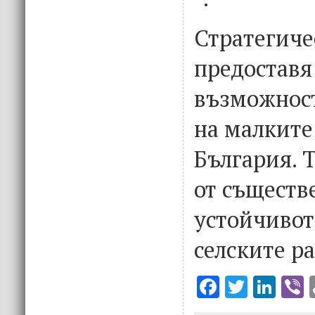
Стратегиче
предоставя
възможност
на малките
България. 
от съществ
устойчивот
селските ра
F
T
Li
V
ac
w
n