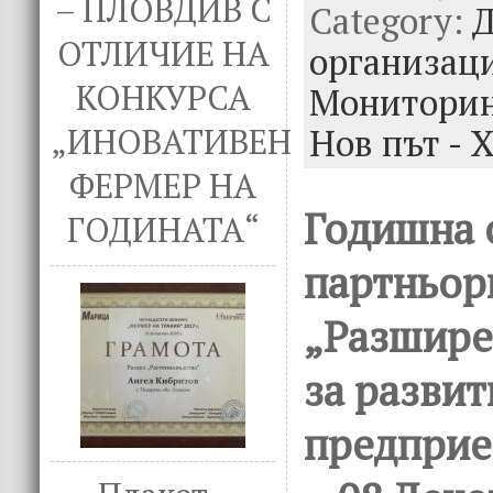
– ПЛОВДИВ С
Category:
b
te
e
Д
o
r
dI
ОТЛИЧИЕ НА
организац
o
n
КОНКУРСА
Мониторин
k
Нов път - 
„ИНОВАТИВЕН
ФЕРМЕР НА
Годишна 
ГОДИНАТА“
партньор
„Разшире
за развит
предприе