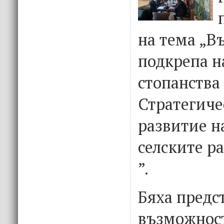
на тема „В
подкрепа н
стопанства
Стратегиче
развитие н
селските р
”.
Бяха предс
възможност