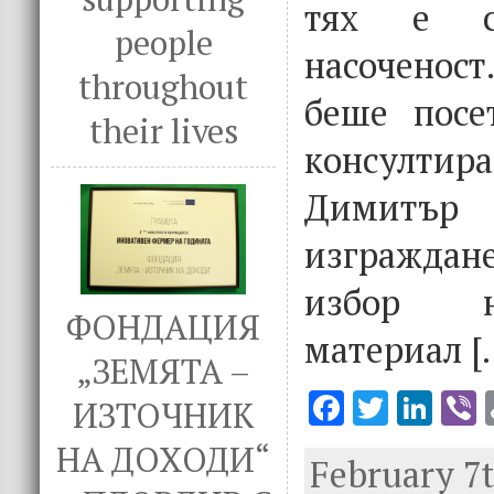
тях е съ
people
насочено
throughout
беше посе
their lives
консултир
Димитър
изграждан
избор н
ФОНДАЦИЯ
материал [
„ЗЕМЯТА –
F
T
Li
V
ИЗТОЧНИК
ac
w
n
НА ДОХОДИ“
February 7t
e
it
k
e