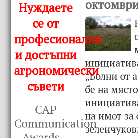
октомври
Нуждаете
се от
професионални
и достъпни
инициатив
агрономически
„Болни от а
съвети
бе на мяст
инициатива
CAP
на имот за
Communication
зеленчукови
Awards –