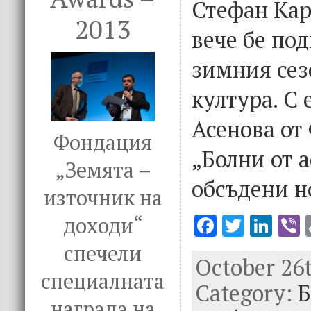
Стефан Кар
2013
вече бе под
зимния сез
култура. С
Асенова от
Фондация
„Болни от 
„Земята –
обсъдени н
източник на
F
T
Li
V
доходи“
ac
w
n
спечели
October 26t
e
it
k
e
специалната
Category:
b
te
e
Б
награда на