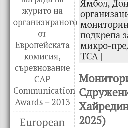
o
r
dI
Ямбол,
Дон
o
n
журито на
организац
k
организираното
мониторин
от
подкрепа з
Европейската
микро-пре
ТСА
|
комисия,
съревнование
Монитор
CAP
Communication
Сдружени
Awards – 2013
Хайредин
2025)
European