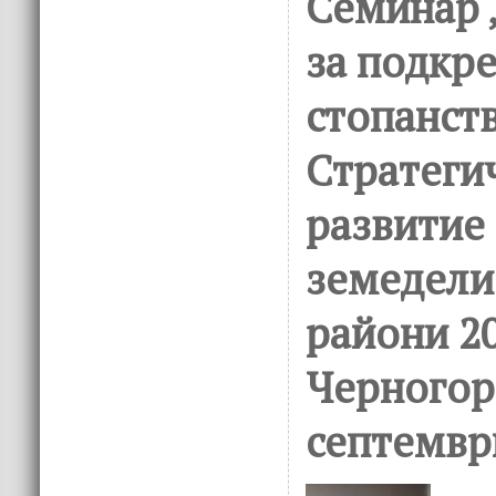
Семинар 
за подкр
стопанст
Стратеги
развитие
земедели
райони 20
Черногор
септемвр