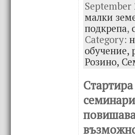
September 2
e
it
k
e
малки зем
b
te
e
o
r
dI
подкрепа
,
o
n
Category:
н
k
обучение,
Розино,
Се
Стартира
семинари
повишава
възможно