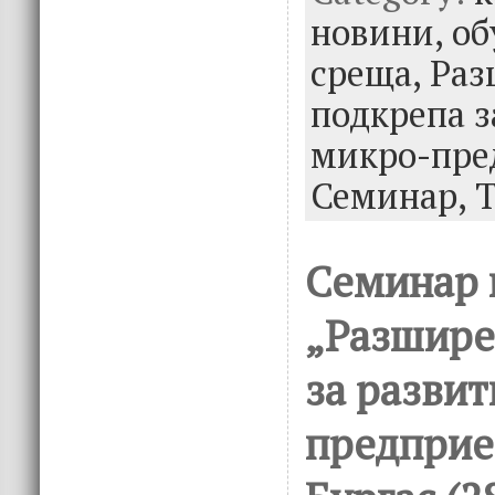
o
r
dI
новини,
об
o
n
среща,
Раз
k
подкрепа з
микро-пре
Семинар,
Семинар 
„Разшире
за развит
предприе