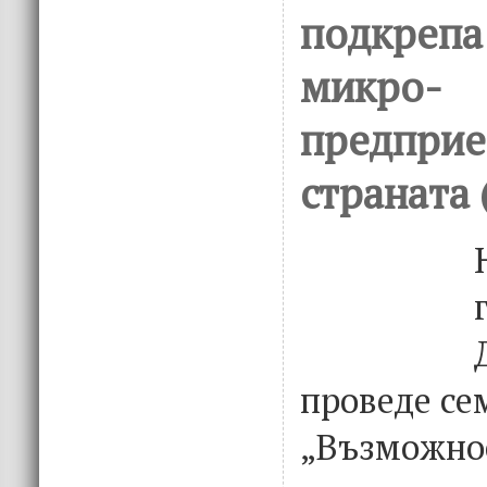
подкрепа
микро-
предприе
страната 
проведе се
„Възможнос