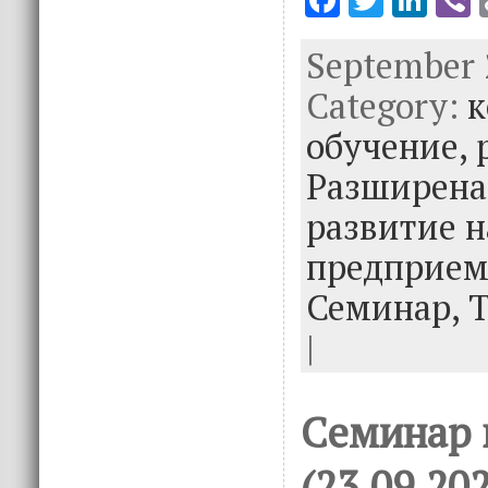
ac
w
n
September 2
e
it
k
e
Category:
b
te
e
к
o
r
dI
обучение,
o
n
Разширена
k
развитие н
предприем
Семинар,
|
Семинар в
(23.09.20