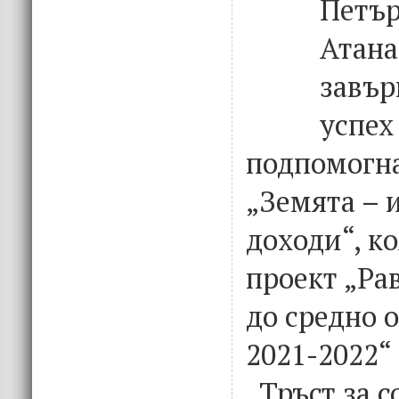
Петър
Атана
завър
успех
подпомогн
„Земята – 
доходи“, к
проект „Ра
до средно 
2021-2022“
„Тръст за 