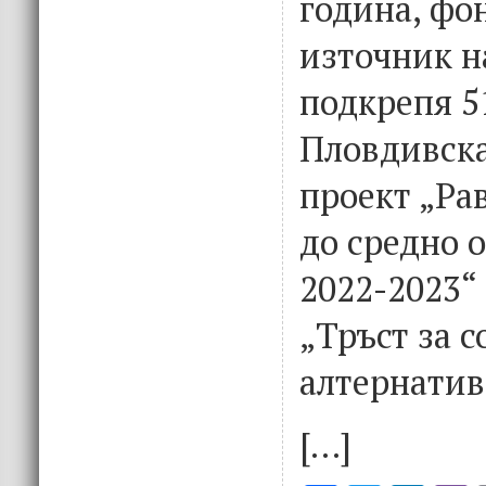
година, фо
източник н
подкрепя 5
Пловдивска
проект „Ра
до средно 
2022-2023“
„Тръст за 
алтернатив
[…]