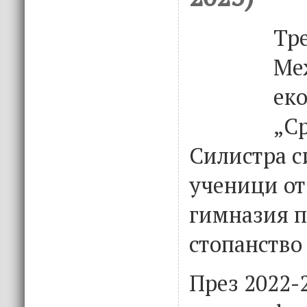
Тре
Ме
ек
„Ср
Силистра с
ученици о
гимназия п
стопанство 
През 2022-