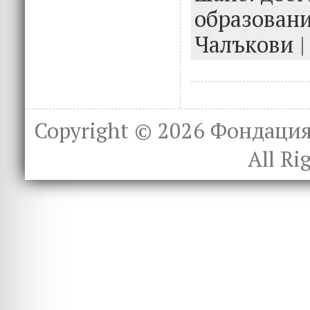
o
n
образован
k
Чалъкови
|
Copyright © 2026
Фондация 
All Ri