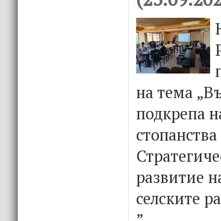
на тема „В
подкрепа н
стопанства
Стратегиче
развитие н
селските р
”.