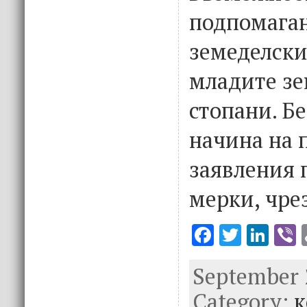
подпомаган
земеделски
младите зе
стопани. Б
начина на 
заявления 
мерки, чре
F
T
Li
V
ac
w
n
September 2
e
it
k
e
Category:
b
te
e
к