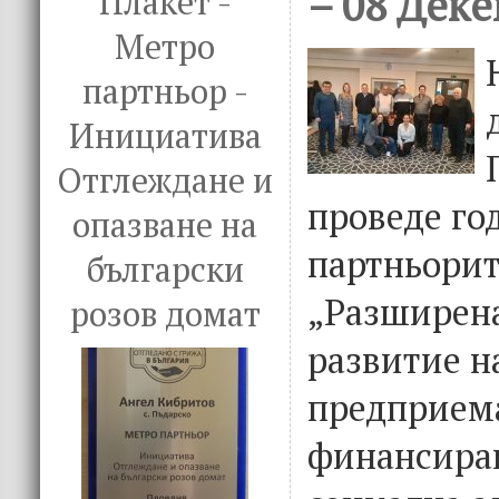
– 08 Деке
Плакет -
Метро
партньор -
Инициатива
Отглеждане и
проведе го
опазване на
партньорит
български
„Разширена
розов домат
развитие н
предприем
финансиран