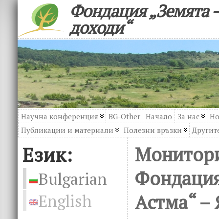
Фондация „Земята –
доходи“
Научна конференция
BG-Other
Начало
За нас
Но
Публикации и материали
Полезни връзки
Другите
Език:
Монитори
Фондация
Bulgarian
Астма“ – 
English