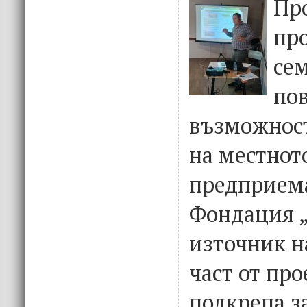
Пр
пр
се
по
възможност
на местнот
предприема
Фондация „
източник на
част от пр
подкрепа з