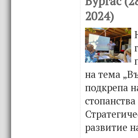
Бургас (
2024)
на тема „В
подкрепа н
стопанства
Стратегиче
развитие н