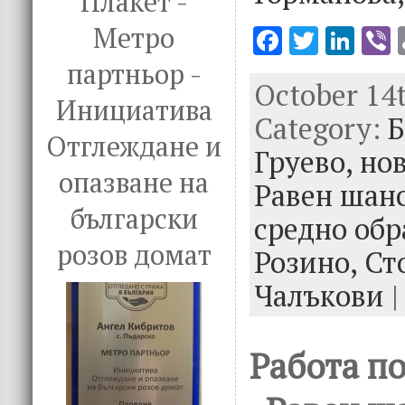
Плакет -
Метро
F
T
Li
V
ac
w
n
партньор -
October 14t
e
it
k
e
Инициатива
Category:
b
te
e
Б
Отглеждане и
o
r
dI
Груево,
но
опазване на
o
n
Равен шанс
k
български
средно обр
розов домат
Розино,
Ст
Чалъкови
|
Работа п