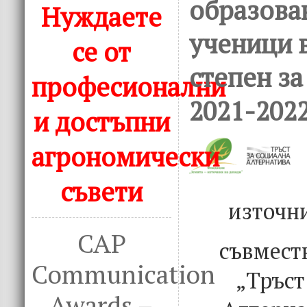
образова
Нуждаете
ученици 
се от
степен за
професионални
2021-2022
и достъпни
агрономически
съвети
източн
CAP
съвмест
Communication
„Тръст
Awards –