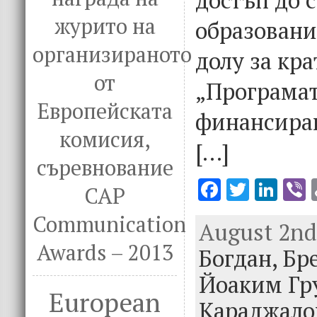
журито на
образовани
организираното
долу за кра
от
„Програмат
Европейската
финансира
комисия,
[…]
съревнование
F
T
Li
V
CAP
ac
w
n
Communication
August 2nd,
e
it
k
e
Awards – 2013
Богдан,
b
te
e
Бр
o
r
dI
Йоаким Гр
European
o
n
Караджало