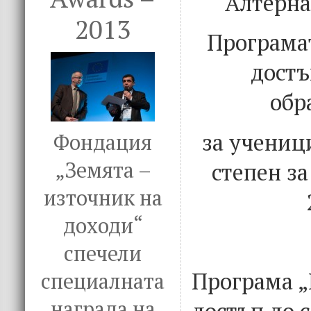
Алтерна
2013
Програма
достъ
обр
за учениц
Фондация
„Земята –
степен за
източник на
доходи“
спечели
Програма „
специалната
награда на
достъп до 