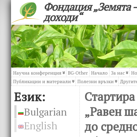
Фондация „Земята –
доходи“
Научна конференция
BG-Other
Начало
За нас
Но
Публикации и материали
Полезни връзки
Другите
Език:
Стартира
„Равен ша
Bulgarian
до средн
English