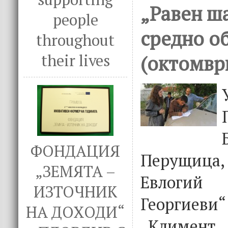
„Равен ша
people
средно о
throughout
their lives
(октомвр
ФОНДАЦИЯ
Перущиц
„ЗЕМЯТА –
Евлоги
ИЗТОЧНИК
Георгиеви“
НА ДОХОДИ“
„Климент