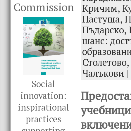
k
Commission
Кричим,
К
Пастуша,
П
Пъдарско,
шанс: дост
образован
Столетово
Чалъкови
|
Social
Предоста
innovation:
inspirational
учебници
practices
включени
supporting