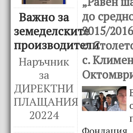
„Равен ша
до средн
Важно за
2015/2016
земеделските
производители
с. Столето
с. Климе
Наръчник
Октомври
за
ДИРЕКТНИ
ПЛАЩАНИЯ
20224
Фондаци