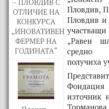
– ПЛОВДИВ С
Пловдив, П
ОТЛИЧИЕ НА
Пловдив и 
КОНКУРСА
участващ
„ИНОВАТИВЕН
„Равен ш
ФЕРМЕР НА
средно 
ГОДИНАТА“
получиха у
Предста
Фондаци
източник н
Торманова,