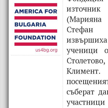
източни
(Мариян
Стефан
извърших
ученици о
Столетово
Климен
посещени
съберат да
участници