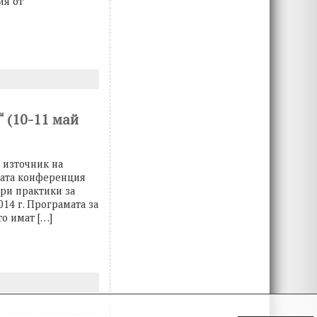
ия от
“ (10-11 май
– източник на
ната конференция
бри практики за
014 г. Програмата за
то имат […]