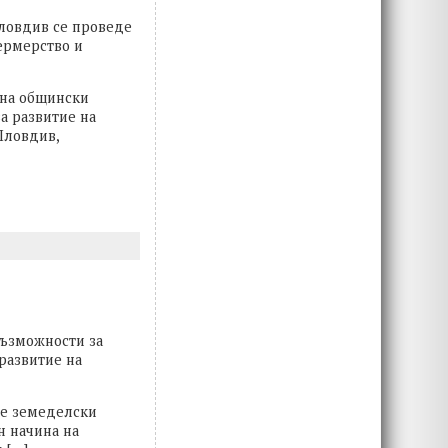
Пловдив се проведе
ермерство и
 на общински
а развитие на
Пловдив,
Възможности за
развитие на
те земеделски
н начина на