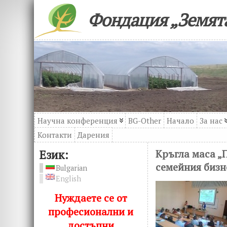
Фондация „Земята
Научна конференция
BG-Other
Начало
За нас
Контакти
Дарения
Език:
Кръгла маса „
семейния бизне
Bulgarian
English
Нуждаете се от
професионални и
достъпни