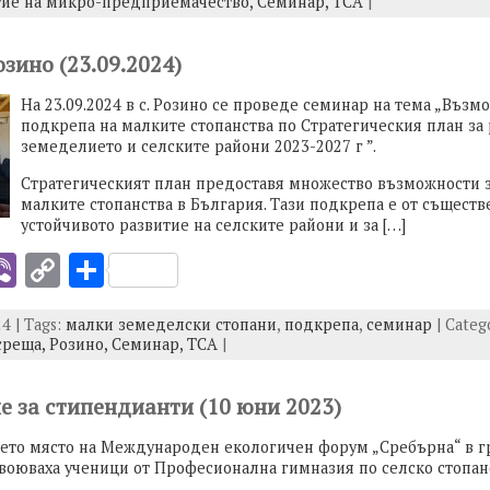
тие на микро-предприемачество,
Семинар,
ТСА
|
y
e
I
Li
озино (23.09.2024)
n
На 23.09.2024 в с. Розино се проведе семинар на тема „Възм
k
подкрепа на малките стопанства по Стратегическия план за 
земеделието и селските райони 2023-2027 г ”.
Стратегическият план предоставя множество възможности з
малките стопанства в България. Тази подкрепа е от съществ
устойчивото развитие на селските райони и за […]
i
Vi
C
S
b
o
h
4 | Tags:
малки земеделски стопани
,
подкрепа
,
семинар
| Categ
er
p
ar
среща,
Розино,
Семинар,
ТСА
|
y
e
I
Li
е за стипендианти (10 юни 2023)
n
ето място на Международен екологичен форум „Сребърна“ в г
k
воюваха ученици от Професионална гимназия по селско стопанст