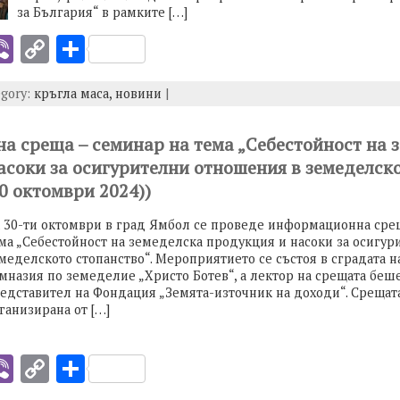
за България“ в рамките […]
i
Vi
C
S
b
o
h
egory:
кръгла маса,
новини
|
er
p
ar
y
e
 среща – семинар на тема „Себестойност на 
I
Li
асоки за осигурителни отношения в земеделск
n
0 октомври 2024))
k
 30-ти октомври в град Ямбол се проведе информационна сре
ма „Себестойност на земеделска продукция и насоки за осигу
меделското стопанство“. Мероприятието се състоя в сградата 
мназия по земеделие „Христо Ботев“, а лектор на срещата беш
едставител на Фондация „Земята-източник на доходи“. Срещат
ганизирана от […]
i
Vi
C
S
b
o
h