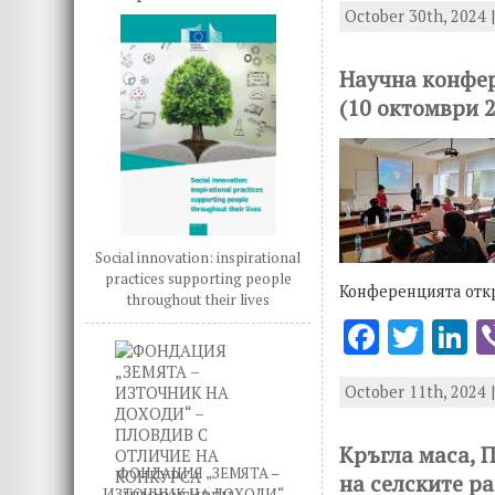
October 30th, 2024 
e
it
k
b
te
e
Научна конфер
o
r
d
(10 октомври 
o
n
k
Social innovation: inspirational
practices supporting people
Конференцията откр
throughout their lives
F
T
L
ac
w
n
October 11th, 2024 
e
it
k
b
te
e
Кръгла маса, 
o
r
d
ФОНДАЦИЯ „ЗЕМЯТА –
на селските р
ИЗТОЧНИК НА ДОХОДИ“ –