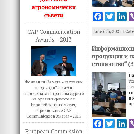
агрономически
F
T
L
съвети
ac
w
n
CAP Communication
June 6th, 2025 | Cat
e
it
k
Awards – 2013
b
te
e
Информационна
o
r
d
продукция и н
o
n
стопанство“ (3
k
На
те
Фондация „Земята – източник
зе
на доходи“ спечели
ги
специалната награда на журито
пр
на организираното от
ор
Европейската комисия,
съревнование CAP
Communication Awards – 2013
F
T
L
ac
w
n
European Commission