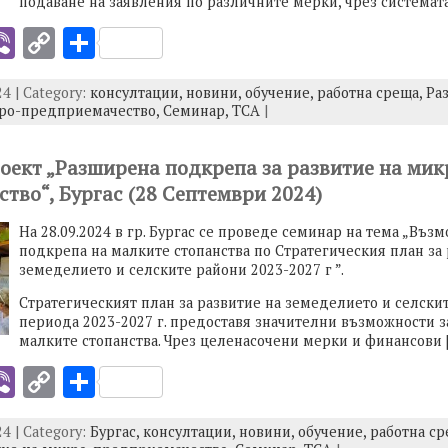
подаване на заявления по различните мерки, чрез системата
i
Vi
C
S
b
o
h
4 | Category:
консултации,
новини,
обучение,
работна среща,
Ра
er
p
ar
кро-предприемачество,
Семинар,
ТСА
|
y
e
I
Li
оект „Разширена подкрепа за развитие на мик
тво“, Бургас (28 Септември 2024)
n
k
На 28.09.2024 в гр. Бургас се проведе семинар на тема „Въз
подкрепа на малките стопанства по Стратегическия план за 
земеделието и селските райони 2023-2027 г ”.
Стратегическият план за развитие на земеделието и селски
периода 2023-2027 г. предоставя значителни възможности з
малките стопанства. Чрез целенасочени мерки и финансови 
i
Vi
C
S
b
o
h
4 | Category:
Бургас,
консултации,
новини,
обучение,
работна с
er
p
ar