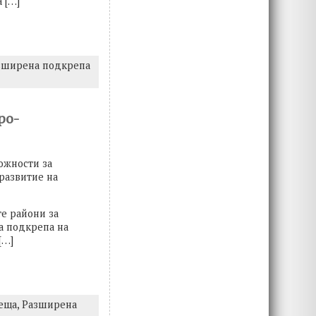
 […]
зширена подкрепа
ро-
можности за
развитие на
те райони за
а подкрепа на
[…]
реща,
Разширена