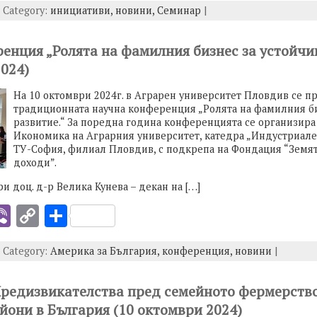
| Category:
инициативи,
новини,
Семинар
|
er
p
ar
y
e
енция „Ролята на фамилния бизнес за устойчи
I
Li
2024)
n
На 10 октомври 2024г. в Аграрен университет Пловдив се п
k
традиционната научна конференция „Ролята на фамилния би
развитие.“ За поредна година конференцията се организира
Икономика на Аграрния университет, катедра „Индустриал
ТУ-София, филиал Пловдив, с подкрепа на Фондация “Земят
доходи”.
и доц. д-р Велика Кунева – декан на […]
i
Vi
C
S
b
o
h
| Category:
Америка за България,
конференция,
новини
|
er
p
ar
y
e
Предизвикателства пред семейното фермерство
I
Li
айони в България (10 октомври 2024)