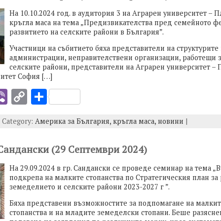
n
На 10.10.2024 год. в аудитория 3 на Аграрен университет – 
k
кръгла маса на тема „Предизвикателства пред семейното ф
развитието на селските райони в България”.
Участници на събитието бяха представители на структурите
администрации, неправителствени организации, работещи з
селските райони, представители на Аграрен университет – 
итет София […]
i
Vi
C
S
b
o
h
| Category:
Америка за България,
кръгла маса,
новини
|
er
p
ar
y
e
 Сандански (29 Септември 2024)
I
Li
На 29.09.2024 в гр. Сандански се проведе семинар на тема „
n
подкрепа на малките стопанства по Стратегическия план за 
k
земеделието и селските райони 2023-2027 г ”.
Бяха представени възможностите за подпомагане на малки
стопанства и на младите земеделски стопани. Беше разясне