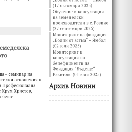
(17 октомври 2025)
Обучение и консултации
на земеделски
производители в с. Розино
(27 септември 2025)
Мониторинг на фондация
„Болни от астма“ – Ямбол
(02 юли 2025)
земеделска
Мониторинг и
ото
консултации на
бенефициенти на
Фондация “Бъдеще“ –
ща – семинар на
Ракитово (01 юли 2025)
рителни отношения в
Архив Новини
на Професионална
е Крум Христов,
а беше