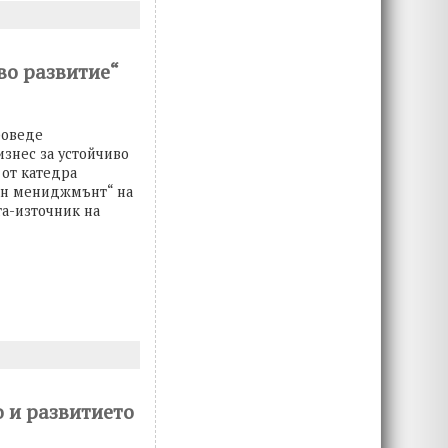
во развитие“
роведе
знес за устойчиво
 от катедра
ен мениджмънт“ на
а-източник на
 и развитието