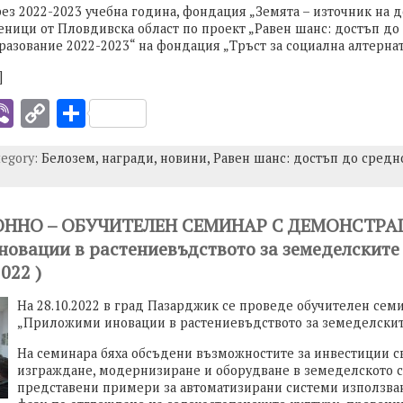
ез 2022-2023 учебна година, фондация „Земята – източник на 
еници от Пловдивска област по проект „Равен шанс: достъп до
разование 2022-2023“ на фондация „Тръст за социална алтернат
]
i
Vi
C
S
b
o
h
tegory:
Белозем,
награди,
новини,
Равен шанс: достъп до средн
er
p
ar
y
e
I
Li
НО – ОБУЧИТЕЛЕН СЕМИНАР С ДЕМОНСТРА
овации в растениевъдството за земеделските
n
022 )
k
На 28.10.2022 в град Пазарджик се проведе обучителен сем
„Приложими иновации в растениевъдството за земеделските
На семинара бяха обсъдени възможностите за инвестиции с
изграждане, модернизиране и оборудване в земеделското с
представени примери за автоматизирани системи използва