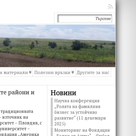
и материали
Полезни връзки
Другите за нас
ите райони и
Новини
Научна конференция
„Ролята на фамилния
е традиционната
бизнес за устойчиво
– източник на
развитие“ (11 декември
рситет – Пловдив, с
2025)
университет –
Мониторинг на Фондация
фондация „Америка
„Болни от Астма“ – Ямбол