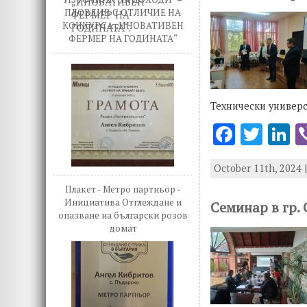
o
n
ПЛОВДИВ С ОТЛИЧИЕ НА
k
КОНКУРСА „ИНОВАТИВЕН
ФЕРМЕР НА ГОДИНАТА“
Технически универс
F
T
L
ac
w
n
October 11th, 2024 
e
it
k
Плакет - Метро партньор -
b
te
e
Инициатива Отглеждане и
Семинар в гр.
o
r
d
опазване на български розов
домат
o
n
k