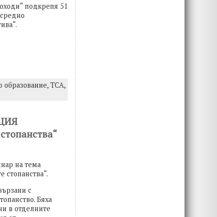
доходи“ подкрепя 51
 средно
ива“.
о образование,
ТСА,
ЦИЯ
 стопанства“
инар на тема
 стопанства“.
вързани с
топанство. Бяха
ни в отделните