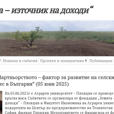
 – източник на доходи“
Новини и събития
Проекти и инициативи
Публикации 
Партньорството – фактор за развитие на селск
с в България” (05 юни 2025)
На 05.06.2025г е Аграрен университет – Пловдив се провед
кръгла маса. Събитието се организира от фондация „Земята 
доходи“ – Пловдив и Факултет Икономика на Аграрен униве
подкрепата на Център по предприемачество на Технически 
София, филиал Пловдив. Мероприятието се финансира от 