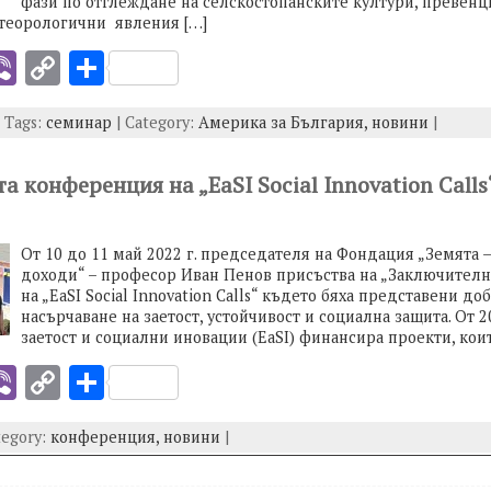
фази по отглеждане на селскостопанските култури, превенц
теорологични явления […]
i
Vi
C
S
b
o
h
| Tags:
семинар
| Category:
Америка за България,
новини
|
er
p
ar
y
e
 конференция на „EaSI Social Innovation Calls
I
Li
n
От 10 до 11 май 2022 г. председателя на Фондация „Земята 
k
доходи“ – професор Иван Пенов присъства на „Заключител
на „EaSI Social Innovation Calls“ където бяха представени до
насърчаване на заетост, устойчивост и социална защита. От 2
заетост и социални иновации (EaSI) финансира проекти, кои
i
Vi
C
S
b
o
h
tegory:
конференция,
новини
|
er
p
ar
y
e