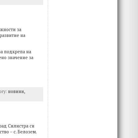
ожности за
развитие на
а подкрепа на
ено значение за
ory:
новини,
рад Силистра си
во – с. Белозем.