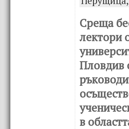
Перущица
o
n
k
Среща бе
лектори 
университ
Пловдив 
ръководи
осъществ
ученичес
в областт