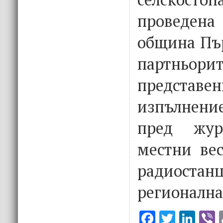
проведен
община Пър
партнь
представен
изпълнени
пред жур
местни вес
радио
регионална
F
T
Li
V