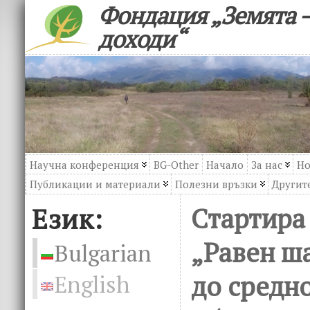
Фондация „Земята –
доходи“
Научна конференция
BG-Other
Начало
За нас
Но
Публикации и материали
Полезни връзки
Другите
Език:
Стартира
„Равен ша
Bulgarian
до средн
English