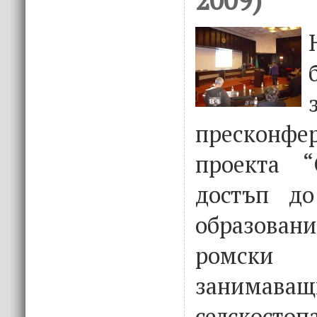
прескон
проекта “
достъп до
образовани
ромски
занима
селскостоп