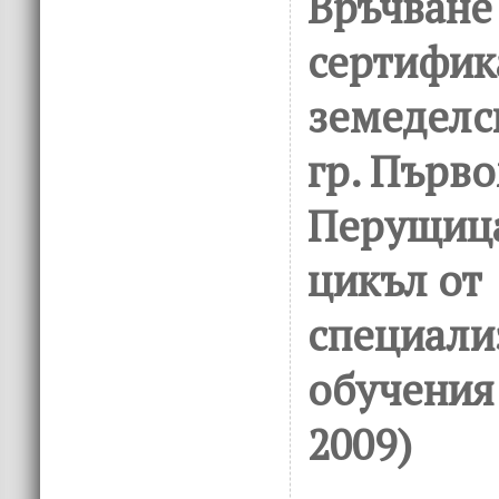
Връчване
сертифик
земеделс
гр. Първо
Перущица
цикъл от
специали
обучения
2009)