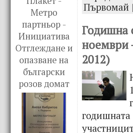
Плакет -
o
r
dI
Първомай
Метро
o
n
k
партньор -
Годишна 
Инициатива
ноември 
Отглеждане и
2012)
опазване на
български
розов домат
годишна
участниц