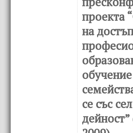
пресконф
проекта 
на достъп
професи
образова
обучение
семейств
се със се
дейност”
2009)