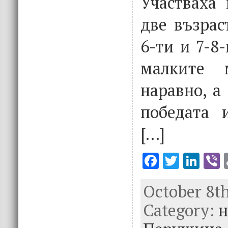
Участваха 
две възрас
6-ти и 7-8
малките 
наравно, а
победата 
[…]
F
T
Li
V
ac
w
n
October 8th
e
it
k
e
Category:
b
te
e
н
o
r
dI