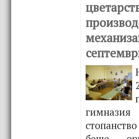
цветарств
производ
механиза
септемвр
гимнази
стопанство
беше орг