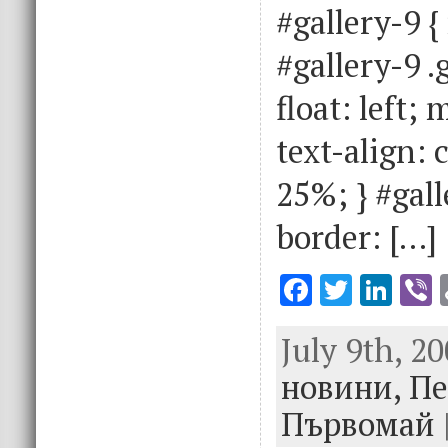
#gallery-9 {
#gallery-9 .
float: left;
text-align: 
25%; } #gall
border: […]
F
T
Li
V
ac
w
n
July 9th, 20
e
it
k
e
новини,
b
te
e
Пе
o
r
dI
Първомай