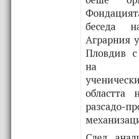
Фондация
беседа н
Аграрния у
Пловдив с
на осъ
ученическ
областта н
разсадо-п
механизаци
След анал