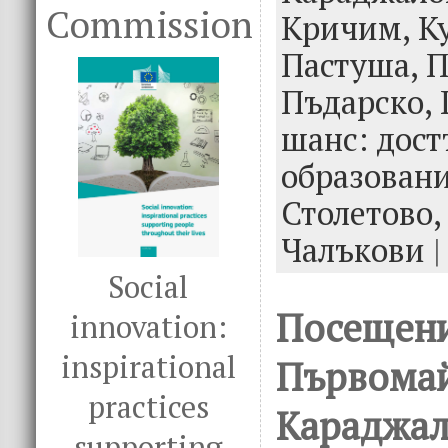
k
Commission
Кричим,
К
Пастуша,
П
Пъдарско,
шанс: дост
образован
Столетово
Чалъкови
|
Social
Посещени
innovation:
inspirational
Първомай
practices
Караджал
supporting