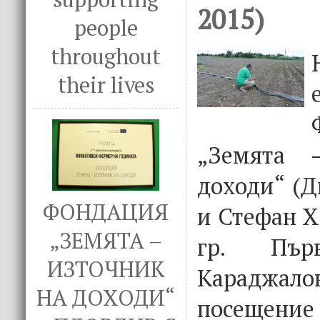
2015)
people
throughout
their lives
„Земята 
доходи“ (Д
ФОНДАЦИЯ
и Стефан Х
„ЗЕМЯТА –
гр. Пъ
ИЗТОЧНИК
Караджал
НА ДОХОДИ“
посещение 