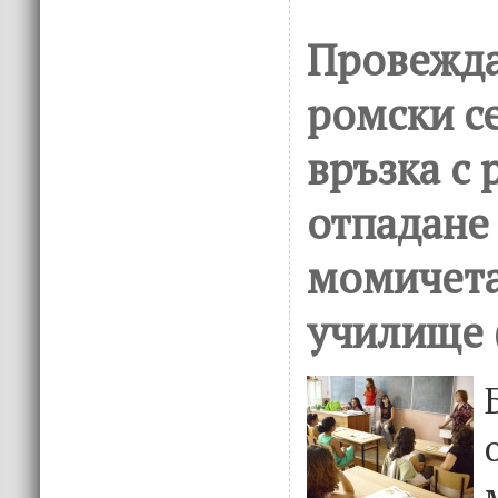
o
n
k
Провежда
ромски с
връзка с 
отпадане
момичета
училище 