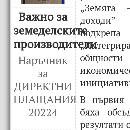
„Земята 
Важно за
доходи” 
земеделските
подкреп
производители
„Интегри
общно
Наръчник
икономиче
за
инициатив
ДИРЕКТНИ
ПЛАЩАНИЯ
В първия 
20224
бяха обсъ
резултати 