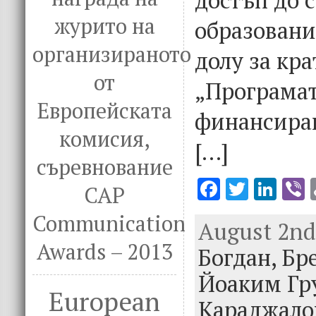
журито на
образовани
организираното
долу за кра
от
„Програмат
Европейската
финансира
комисия,
[…]
съревнование
F
T
Li
V
CAP
ac
w
n
Communication
August 2nd,
e
it
k
e
Awards – 2013
Богдан,
b
te
e
Бр
o
r
dI
Йоаким Гр
European
o
n
Караджало