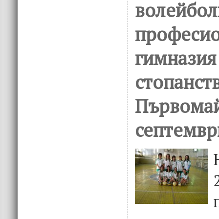
волейбол
професио
гимназия
стопанств
Първомай
септемвр