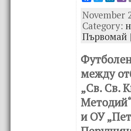
ac
w
n
November 2
e
it
k
e
Category:
b
te
e
н
o
r
dI
Първомай
o
n
k
Футболен
между от
„Св. Св. 
Методий“
и ОУ „Пет
Перущица