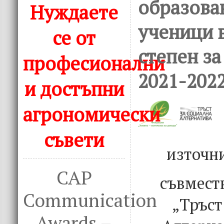
образова
Нуждаете
ученици 
се от
степен за
професионални
2021-2022
и достъпни
агрономически
съвети
източн
CAP
съвмест
Communication
„Тръст
Awards –