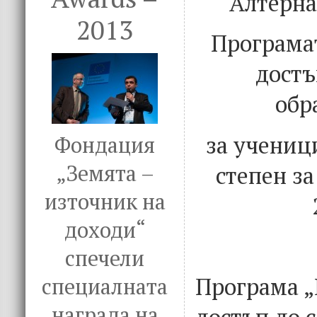
Алтерна
2013
Програма
достъ
обр
за учениц
Фондация
„Земята –
степен за
източник на
доходи“
спечели
Програма „
специалната
награда на
достъп до 