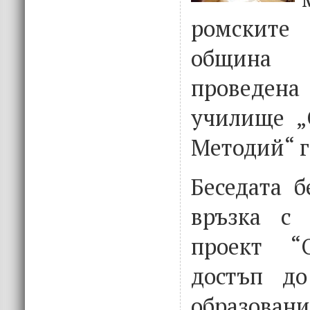
ромскит
община
провeде
училище „
Методий“ г
Беседата б
връзка с 
проект “
достъп до
образовани