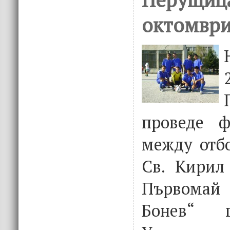
октомври
проведе ф
между отбо
Св. Кирил
Първомай
Бонев“ г