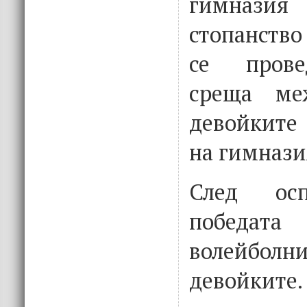
гимнази
стопанство
се прове
среща ме
девойките
на гимнази
След осп
победа
волейбол
девойките.