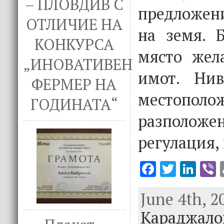
– ПЛОВДИВ С
предложени
ОТЛИЧИЕ НА
на земя. 
КОНКУРСА
място жел
„ИНОВАТИВЕН
имот. Ни
ФЕРМЕР НА
местополо
ГОДИНАТА“
разположе
регулация, 
F
T
Li
V
ac
w
n
June 4th, 2
e
it
k
e
Караджало
b
te
e