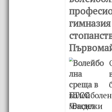
професио
гимназия
стопанств
Първомай
волейбол
младежи