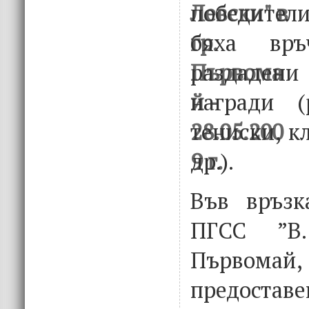
победител
бяха вр
раздаден
награди (
тениски, к
др.).
Във връзк
ПГСС ”В.
Първомай, 
предост