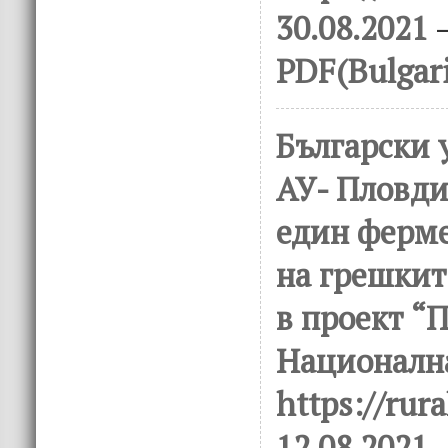
30.08.2021
–
PDF(Bulgar
Български 
АУ- Пловди
един ферме
на грешкит
в проект “
Национална
https://rura
12.08.2021
–