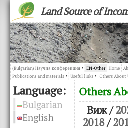
Land Source of Inco
(Bulgarian) Научна конференция
EN-Other
Home
Ab
Publications and materials
Useful links
Others About 
Language:
Others Ab
Bulgarian
Виж /
20
English
2018
/
20