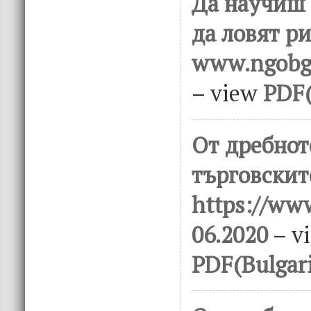
Да научиш
да ловят ри
www.ngobg.
– view
PDF(
От дребнот
търговскит
https://www
06.2020
– v
PDF(Bulgar