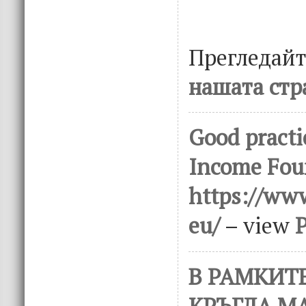
Прегледай
нашата стр
Good practi
Income Fou
https://www
eu/
– view
В РАМКИТ
КРЪГЛА М