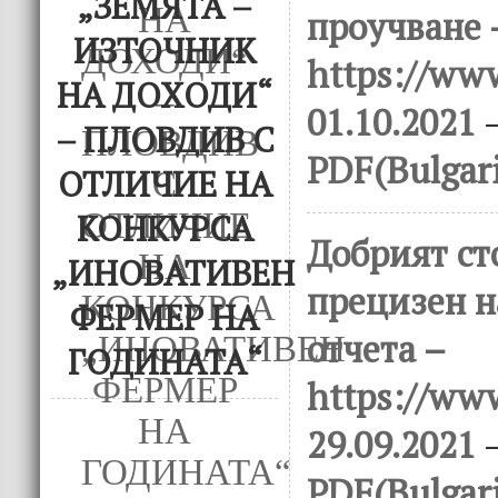
„ЗЕМЯТА –
проучване 
ИЗТОЧНИК
https://www
НА ДОХОДИ“
01.10.2021
–
– ПЛОВДИВ С
PDF(Bulgar
ОТЛИЧИЕ НА
КОНКУРСА
Добрият ст
„ИНОВАТИВЕН
прецизен н
ФЕРМЕР НА
отчета –
ГОДИНАТА“
https://www
29.09.2021
–
PDF(Bulgar