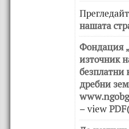
Прегледай
нашата стр
Фондация „
източник н
безплатни 
дребни зем
www.ngobg.
– view
PDF(