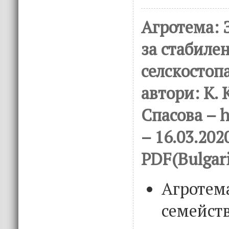
Агротема: 
за стабиле
селскостоп
автори: К. 
Спасова – h
– 16.03.202
PDF(Bulgar
Агротем
семейств