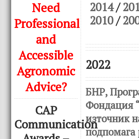
2014
/
20
Need
2010
/
20
Professional
and
Accessible
2022
Agronomic
Advice?
БНР, Прогр
Фондация “
CAP
източник н
Communication
подпомага 
Awards –