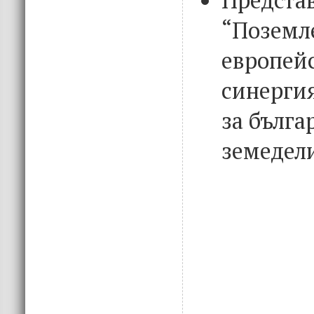
“Поземл
европейс
синерги
за бълга
земедел