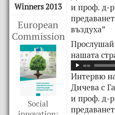
и проф. д-
Winners 2013
предаванет
European
въздуха”
Commission
Прослушай
нашата стр
Audio
00:00
Player
Интервю на
Дичева с Г
и проф. д-
Social
предаванет
innovation: