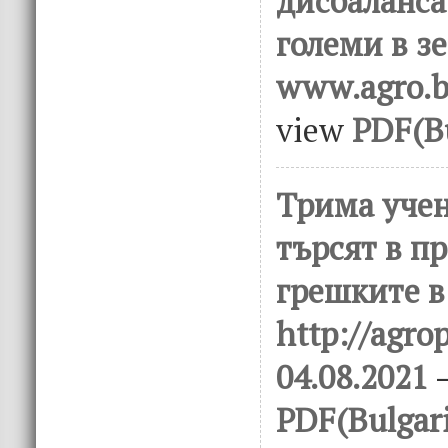
дисбаланса
големи в з
www.agro.b
view
PDF(Bu
Трима учен
търсят в п
грешките в
http://agrop
04.08.2021
–
PDF(Bulgar