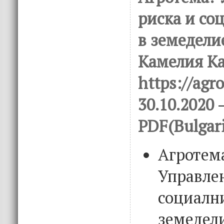
риска и со
в земеделие
Камелия Ка
https://agro
30.10.2020
–
PDF(Bulgar
Агротем
Управлен
социалн
земедели