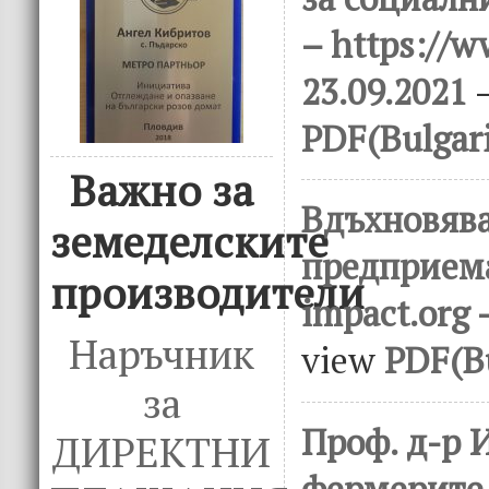
– https://w
23.09.2021
–
PDF(Bulgar
Важно за
Вдъхновяв
земеделските
предприем
производители
impact.org 
Наръчник
view
PDF(Bu
за
Проф. д-р 
ДИРЕКТНИ
фермерите 