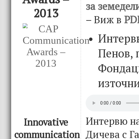
за земедели
2013
– Виж в
PD
Интерв
Пенов, 
Фондац
източни
Интервю на
Innovative
Дичева с Г
communication