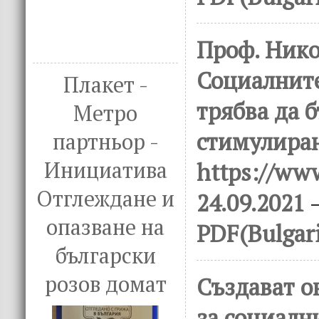
Проф. Нико
Социалнит
Плакет -
трябва да 
Метро
стимулиран
партньор -
Инициатива
https://www
Отглеждане и
24.09.2021
–
опазване на
PDF(Bulgar
български
розов домат
Създават о
за социалн