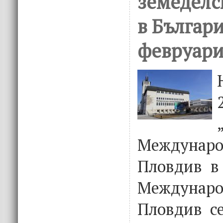
земеделс
в Българи
февруари
Междунар
Пловдив в
Междуна
Пловдив се