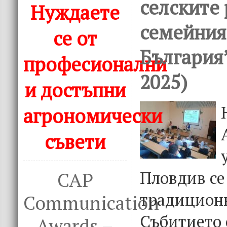
селските
Нуждаете
семейния
се от
България
професионални
2025)
и достъпни
агрономически
съвети
Пловдив се
CAP
традиционн
Communication
Събитието 
Awards –