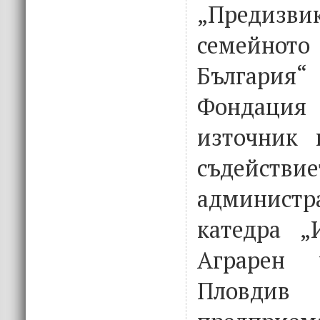
„Предизви
семейнот
България“ 
Фондаци
източник 
съдействи
администр
катедра „
Аграрен 
Пловдив