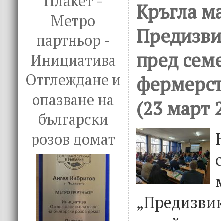
Плакет -
Кръгла ма
Метро
Предизви
партньор -
пред сем
Инициатива
Отглеждане и
фермерст
опазване на
(23 март 
български
розов домат
„Предизвик