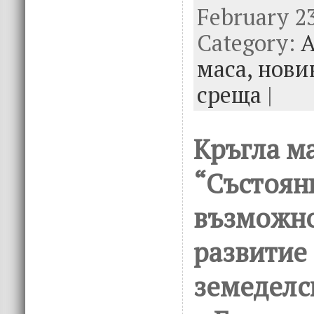
February 23
e
it
k
e
Category:
b
te
e
А
o
r
dI
маса,
нови
o
n
среща
|
k
Кръгла ма
“Състоян
възможно
развитие
земеделс