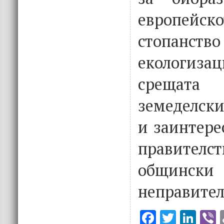
европей
стопан
екологизац
срещата 
земеделск
и заинтере
правителст
общи
неправител
F
T
Li
V