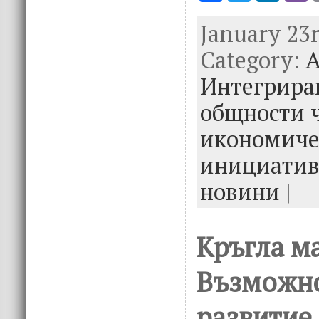
ac
w
n
January 23r
e
it
k
e
Category:
b
te
e
А
o
r
dI
Интегрира
o
n
общности 
k
икономиче
инициатив
новини
|
Кръгла ма
Възможно
развитие