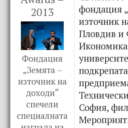
фондация „
2013
източник н
Пловдив и 
Икономика
университе
Фондация
„Земята –
подкрепата
източник на
предприема
доходи“
Технически
спечели
София, фил
специалната
Мероприят
награда на