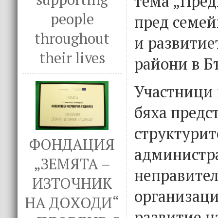
тема „Пред
people
пред семей
throughout
и развитие
their lives
райони в Б
Участници 
бяха предс
структурит
ФОНДАЦИЯ
администр
„ЗЕМЯТА –
неправител
ИЗТОЧНИК
организаци
НА ДОХОДИ“
развитие н