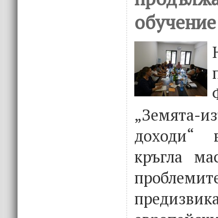
обучение 
„Земята
доходи“ 
кръгла ма
проб
предизви