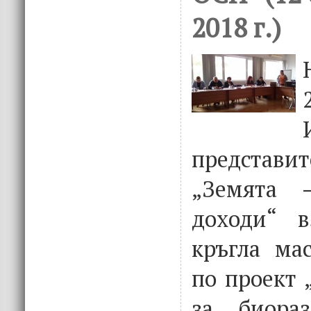
2018 г.)
представит
„Земята 
доходи“ в
кръгла мас
по проект 
за биораз