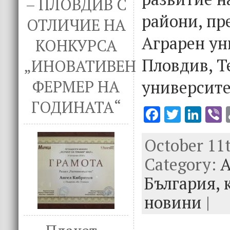
– ПЛОВДИВ С
райони, пр
ОТЛИЧИЕ НА
Аграрен ун
КОНКУРСА
Пловдив, Т
„ИНОВАТИВЕН
университе
ФЕРМЕР НА
ГОДИНАТА“
F
T
Li
V
ac
w
n
October 11t
e
it
k
e
Category:
b
te
e
А
o
r
dI
България,
o
n
новини
|
k