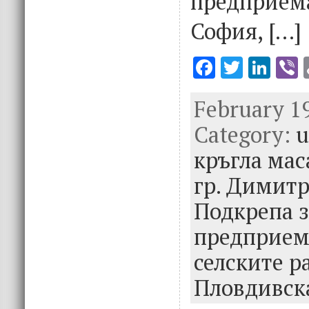
предприем
София, […]
F
T
Li
V
ac
w
n
February 19
e
it
k
e
Category:
b
te
e
u
o
r
dI
кръгла мас
o
n
гр. Димитр
k
Подкрепа з
предприем
селските р
Пловдивска