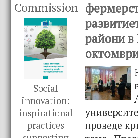
Commission
фермерст
развитиет
райони в 
октомври
Social
innovation:
университе
inspirational
проведе кр
practices
supporting