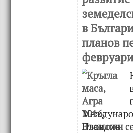
земеделс
в Българи
планов п
февруари
Междунар
Пловдив се