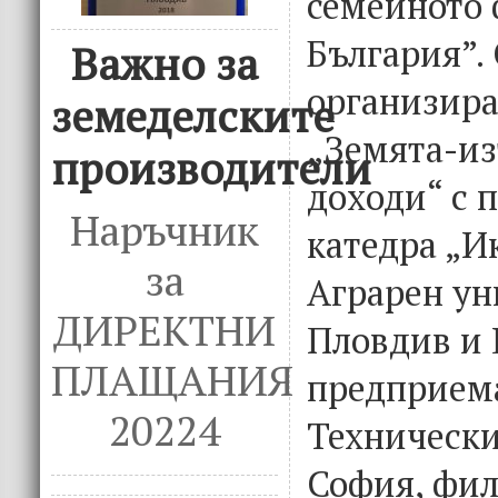
семейното 
България”.
Важно за
организира
земеделските
„Земята-из
производители
доходи“ с 
Наръчник
катедра „И
за
Аграрен ун
ДИРЕКТНИ
Пловдив и 
ПЛАЩАНИЯ
предприема
20224
Технически
София, фил