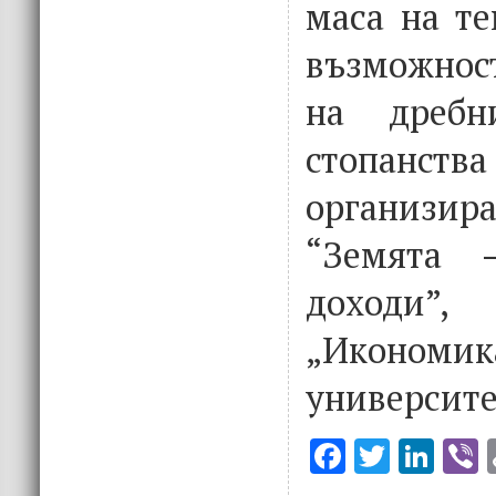
маса на те
възможнос
на дребн
стопанст
организир
“Земята 
доходи
„Икономик
университе
F
T
Li
V
ac
w
n