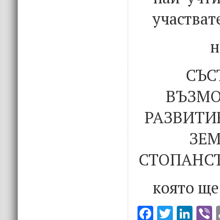
участват
н
СЪС
ВЪЗМО
РАЗВИТИ
ЗЕМ
СТОПАНСТ
която ще
F
T
Li
V