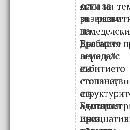
маса на те
за развит
земеделск
България п
период”.
събитието 
стопани, п
структури
админист
инициати