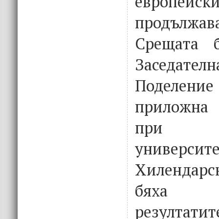
европейск
продължа
Срещата 
Заседат
Поделен
приложна 
при Пл
универс
Хилендарс
бяха п
резултатит