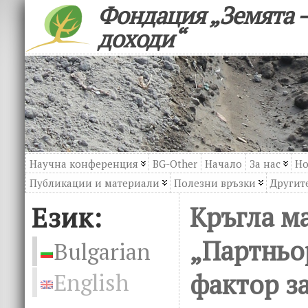
Фондация „Земята –
доходи“
Научна конференция
BG-Other
Начало
За нас
Но
Публикации и материали
Полезни връзки
Другите
Език:
Кръгла м
„Партньо
Bulgarian
фактор за
English