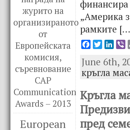
финансира
журито на
„Америка з
организираното
рамките […
от
F
T
Li
V
Европейската
ac
w
n
комисия,
June 6th, 2
e
it
k
e
съревнование
кръгла мас
b
te
e
CAP
o
r
dI
o
n
Communication
Кръгла ма
k
Awards – 2013
Предизви
пред сем
European