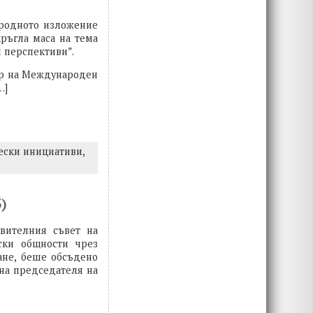
ародното изложение
ръгла маса на тема
 перспективи”.
ър на Международен
…]
ески инициативи,
)
вителния съвет на
ски общности чрез
ане, беше обсъдено
на председателя на