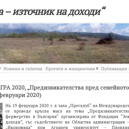
 – източник на доходи“
Новини и събития
Проекти и инициативи
Публикации 
АГРА 2020, „Предизвикателства пред семейнот
 февруари 2020)
На 19 февруари 2020 г. в зала „Пресклуб“ на Международе
се проведе кръгла маса на тема „Предизвикателств
фермерство в България“ организирана от Фондация “Зе
доходи”, със съдействието на Областна администрация 
„Икономика” при Аграрен университет – Плов