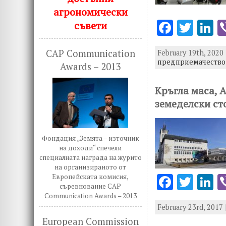
агрономически
F
T
L
съвети
ac
w
n
CAP Communication
February 19th, 2020 
e
it
k
предприемачество 
Awards – 2013
b
te
e
o
r
d
Кръгла маса, 
земеделски ст
o
n
k
Фондация „Земята – източник
на доходи“ спечели
специалната награда на журито
на организираното от
F
T
L
Европейската комисия,
съревнование CAP
ac
w
n
Communication Awards – 2013
February 23rd, 2017 
e
it
k
European Commission