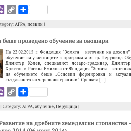
i
Vi
C
S
b
o
h
ategory:
АГРА,
новини
|
er
p
ar
y
e
а беше проведено обучение за овощари
I
Li
На 22.02.2015 г. Фондация “Земята – източник на доходи”
n
обучение на участниците в програмата от гр. Перущица. О
k
Димитър Колев, специалист лозаро-градинар, Димитър
Христов и Росица Емилова от Фондация “Земята – източник
на обучението беше „Основни формировки и актуал
създаването на черешови градини“. Срещата […]
i
Vi
C
S
b
o
h
 | Category:
АГРА,
обучение,
Перущица
|
er
p
ar
y
e
 Развитие на дребните земеделски стопанства 
I
Li
гра 2014 (06 март 2014)