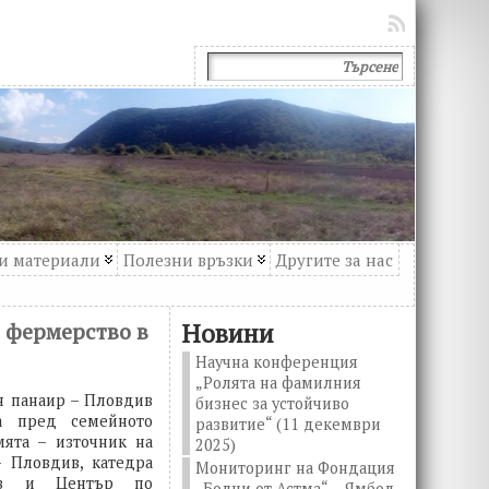
и материали
Полезни връзки
Другите за нас
о фермерство в
Новини
Научна конференция
„Ролята на фамилния
н панаир – Пловдив
бизнес за устойчиво
а пред семейното
развитие“ (11 декември
мята – източник на
2025)
– Пловдив, катедра
Мониторинг на Фондация
див и Център по
„Болни от Астма“ – Ямбол