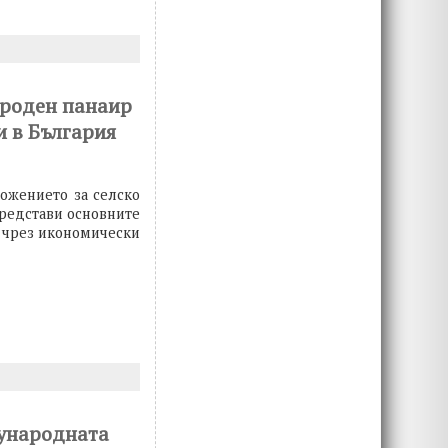
ароден панаир
и в България
ложението за селско
представи основните
и чрез икономически
дународната