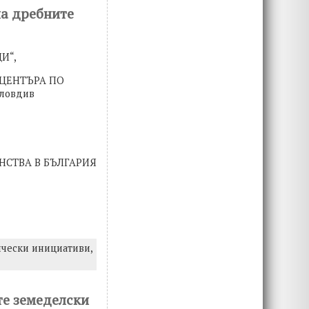
на дребните
И“,
 ЦЕНТЪРА ПО
ловдив
НСТВА В БЪЛГАРИЯ
чески инициативи,
те земеделски