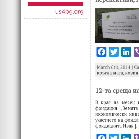
o
n
k
F
T
L
ac
w
n
March 6th, 2014 | C
e
it
k
кръгла маса,
новин
b
te
e
o
r
d
12-та среща н
o
n
В края на месец 
k
фондация „Земята
икономически иниц
участието на фонд
фондацията Иван [
F
T
L