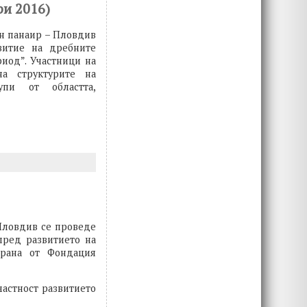
ри 2016)
ен панаир – Пловдив
витие на дребните
иод”. Участници на
на структурите на
упи от областта,
Пловдив се проведе
пред развитието на
ирана от Фондация
частност развитието