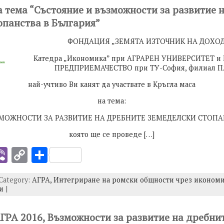
y
e
а тема “Състояние и възможности за развитие 
I
Li
опанства в България”
n
ФОНДАЦИЯ „ЗЕМЯТА ИЗТОЧНИК НА ДОХОД
k
Катедра „Икономика” при АГРАРЕН УНИВЕРСИТЕТ и
ПРЕДПРИЕМАЧЕСТВО при ТУ-София, филиал П
най-учтиво Ви канят да участвате в Кръгла маса
на тема:
МОЖНОСТИ ЗА РАЗВИТИЕ НА ДРЕБНИТЕ ЗЕМЕДЕЛСКИ СТОПА
която ще се проведе […]
i
Vi
C
S
b
o
h
 Category:
АГРА,
Интегриране на ромски общности чрез икономи
er
p
ar
и
|
y
e
I
Li
АГРА 2016, Възможности за развитие на дребни