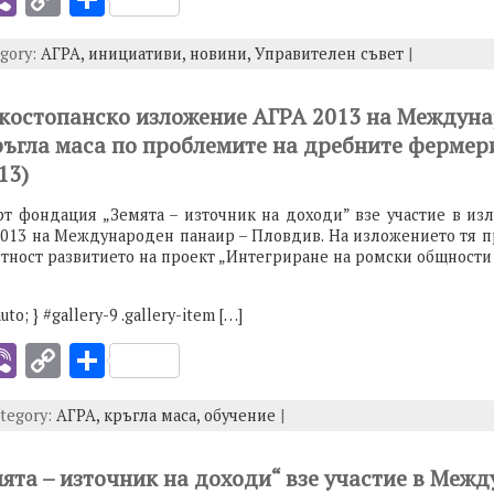
b
o
h
egory:
АГРА,
инициативи,
новини,
Управителен съвет
|
er
p
ar
y
e
скостопанско изложение АГРА 2013 на Междун
I
Li
ръгла маса по проблемите на дребните фермер
n
13)
k
рт фондация „Земята – източник на доходи” взе участие в из
2013 на Международен панаир – Пловдив. На изложението тя 
астност развитието на проект „Интегриране на ромски общност
uto; } #gallery-9 .gallery-item […]
i
Vi
C
S
b
o
h
ategory:
АГРА,
кръгла маса,
обучение
|
er
p
ar
y
e
ята – източник на доходи“ взе участие в Меж