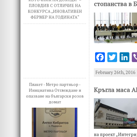
стопанства в 
o
n
ПЛОВДИВ С ОТЛИЧИЕ НА
КОНКУРСА „ИНОВАТИВЕН
k
ФЕРМЕР НА ГОДИНАТА“
F
T
L
ac
w
n
February 26th, 2016 
e
it
k
b
te
e
Плакет - Метро партньор -
Кръгла маса А
Инициатива Отглеждане и
o
r
d
опазване на български розов
домат
o
n
k
на проект „Интегри