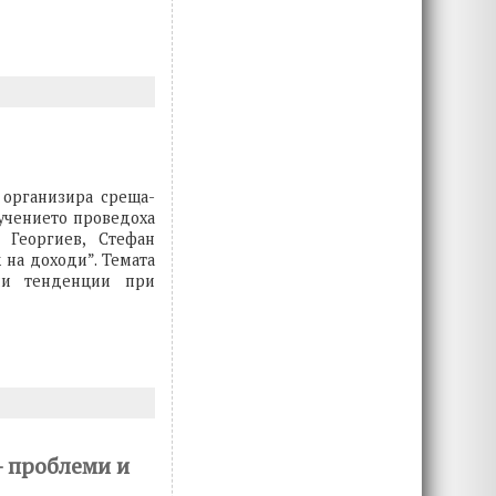
 организира среща-
бучението проведоха
 Георгиев, Стефан
 на доходи”. Темата
ни тенденции при
– проблеми и