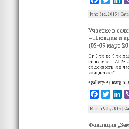
ac
w
n
June 3rd, 2013 | Cat
e
it
k
b
te
e
Участие в сел
o
r
d
– Пловдив и к
o
n
(05-09 март 20
k
От 5-ти до 9-ти ма
стопанство – АГРА 
си дейности, и в ч
инициативи”.
#gallery-9 { margin: a
F
T
L
ac
w
n
March 9th, 2013 | C
e
it
k
b
te
e
Фондация „Зем