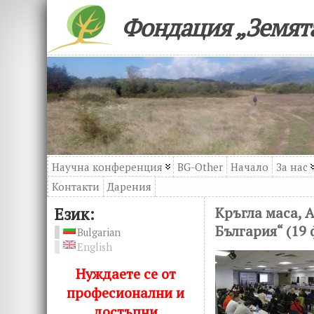
Фондация „Земята
Научна конференция
BG-Other
Начало
За нас
Контакти
Дарения
Език:
Кръгла маса, 
България“ (19
Bulgarian
English
Нуждаете се от
професионални и
достъпни