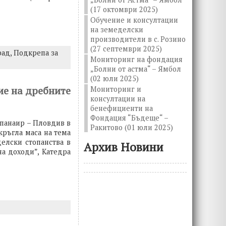
(17 октомври 2025)
Обучение и консултации
на земеделски
производители в с. Розино
(27 септември 2025)
рад,
Подкрепа за
Мониторинг на фондация
„Болни от астма“ – Ямбол
(02 юли 2025)
ие на дребните
Мониторинг и
консултации на
бенефициенти на
Фондация “Бъдеще“ –
 панаир – Пловдив в
Ракитово (01 юли 2025)
ръгла маса на тема
елски стопанства в
Архив Новини
а доходи”, Катедра