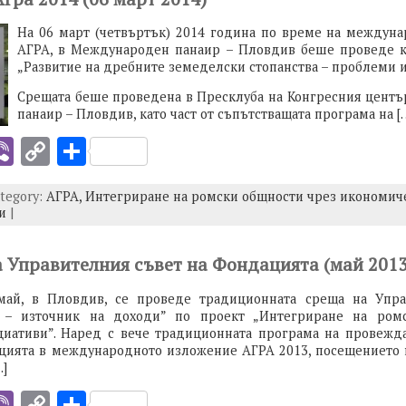
n
На 06 март (четвъртък) 2014 година по време на междун
k
АГРА, в Международен панаир – Пловдив беше проведе к
„Развитие на дребните земеделски стопанства – проблеми и
Срещата беше проведена в Пресклуба на Конгресния цент
панаир – Пловдив, като част от съпътстващата програма на [
i
Vi
C
S
b
o
h
ategory:
АГРА,
Интегриране на ромски общности чрез икономич
er
p
ar
и
|
y
e
I
Li
а Управителния съвет на Фондацията (май 2013
n
май, в Пловдив, се проведе традиционната среща на Упра
k
 – източник на доходи” по проект „Интегриране на ром
иативи”. Наред с вече традиционната програма на провежд
ацията в международното изложение АГРА 2013, посещението 
…]
i
Vi
C
S