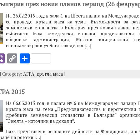
България през новия планов период (26 февруа
n
k
На 26.02.2016 год. в зала 1 на Шеста палата на Международ
се проведе кръгла маса на тема „Възможности за раз
земеделски стопанства в България през новия планов пер
събитието бяха земеделски стопани, представители 
общински администрации, Местни инициативни гр
специализирани учебни заведения […]
i
Vi
C
S
b
o
h
| Category:
АГРА,
кръгла маса
|
er
p
ar
y
e
ГРА 2015
I
Li
На 06.03.2015 год. в палата № 6 на Международен панаир 
n
кръгла маса на тема „Предизвикателства и перспективи 
k
дребните земеделски стопанства в България“ организ
“Земята – източник на доходи”.
Бяха представени основните дейности на Фондацията, и в 
ране на ромски […]