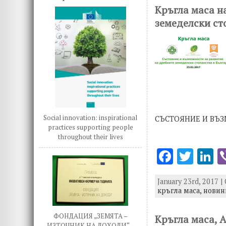
b
te
e
Кръгла маса н
o
r
d
земеделски ст
o
n
k
Social innovation: inspirational
СЪСТОЯНИЕ И ВЪЗ
practices supporting people
throughout their lives
F
T
L
ac
w
n
January 23rd, 2017 |
e
it
k
кръгла маса,
новин
b
te
e
o
r
d
ФОНДАЦИЯ „ЗЕМЯТА –
Кръгла маса, 
ИЗТОЧНИК НА ДОХОДИ“ –