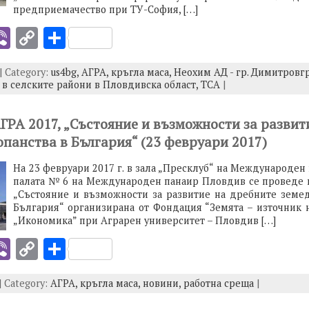
предприемачество при ТУ-София, […]
i
Vi
C
S
b
o
h
| Category:
us4bg,
АГРА,
кръгла маса,
Неохим АД - гр. Димитровг
er
p
ar
в селските райони в Пловдивска област,
ТСА
|
y
e
I
Li
АГРА 2017, „Състояние и възможности за развит
опанства в България“ (23 февруари 2017)
n
k
На 23 февруари 2017 г. в зала „Пресклуб“ на Международен
палата № 6 на Международен панаир Пловдив се проведе к
„Състояние и възможности за развитие на дребните земед
България“ организирана от Фондация “Земята – източник н
„Икономика” при Аграрен университет – Пловдив […]
i
Vi
C
S
b
o
h
| Category:
АГРА,
кръгла маса,
новини,
работна среща
|
er
p
ar