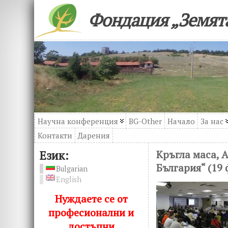
Фондация „Земята
Научна конференция
BG-Other
Начало
За нас
Контакти
Дарения
Език:
Кръгла маса, 
България“ (19
Bulgarian
English
Нуждаете се от
професионални и
достъпни