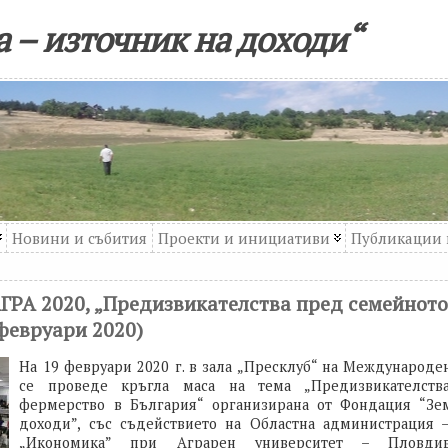
 – източник на доходи“
Новини и събития
Проекти и инициативи
Публикации 
АГРА 2020, „Предизвикателства пред семейнот
 февруари 2020)
На 19 февруари 2020 г. в зала „Пресклуб“ на Международе
се проведе кръгла маса на тема „Предизвикателств
фермерство в България“ организирана от Фондация “Зе
доходи”, със съдействието на Областна администрация 
„Икономика” при Аграрен университет – Плов