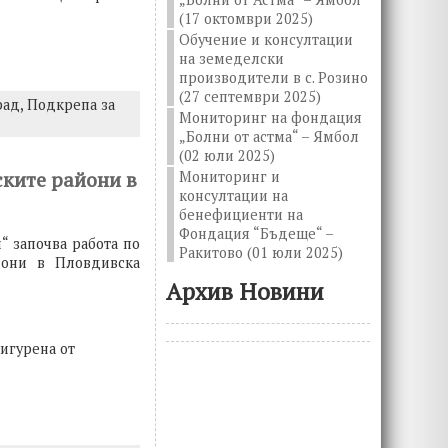
(17 октомври 2025)
Обучение и консултации
на земеделски
производители в с. Розино
(27 септември 2025)
рад,
Подкрепа за
Мониторинг на фондация
„Болни от астма“ – Ямбол
(02 юли 2025)
ските райони в
Мониторинг и
консултации на
бенефициенти на
Фондация “Бъдеще“ –
“ започва работа по
Ракитово (01 юли 2025)
йони в Пловдивска
Архив Новини
игурена от