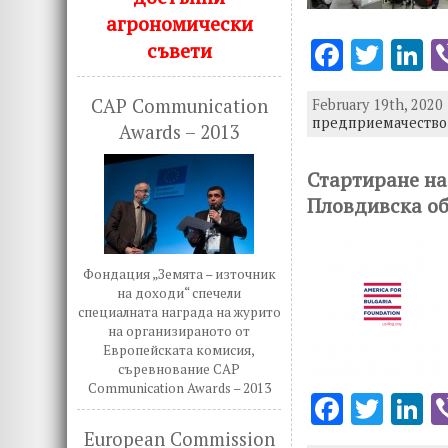
агрономически
F
T
L
съвети
ac
w
n
CAP Communication
February 19th, 2020 
e
it
k
предприемачество 
Awards – 2013
b
te
e
o
r
d
Стартиране на
Пловдивска об
o
n
k
Фондация „Земята – източник
на доходи“ спечели
специалната награда на журито
на организираното от
Европейската комисия,
съревнование CAP
Communication Awards – 2013
F
T
L
ac
w
n
European Commission