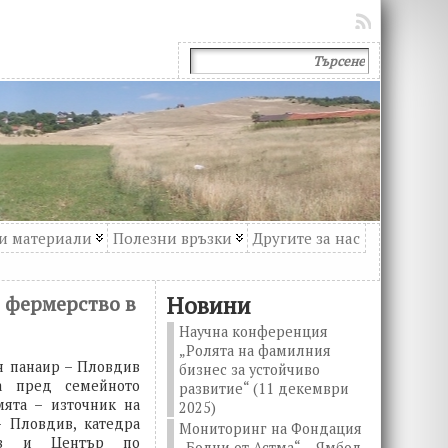
и материали
Полезни връзки
Другите за нас
о фермерство в
Новини
Научна конференция
„Ролята на фамилния
н панаир – Пловдив
бизнес за устойчиво
а пред семейното
развитие“ (11 декември
мята – източник на
2025)
– Пловдив, катедра
Мониторинг на Фондация
див и Център по
„Болни от Астма“ – Ямбол