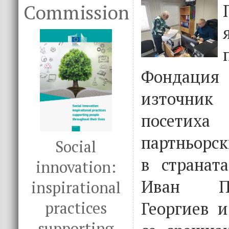
Commission
Фондац
източни
посети
партньорск
Social
в странат
innovation:
Иван Пе
inspirational
Георгиев и
practices
supporting