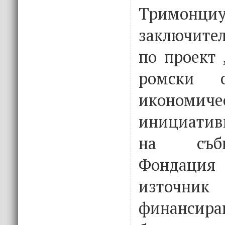
Тримонци
заключите
по проект 
ромски о
икономиче
инициатив
на съб
Фондаци
източник
финансира