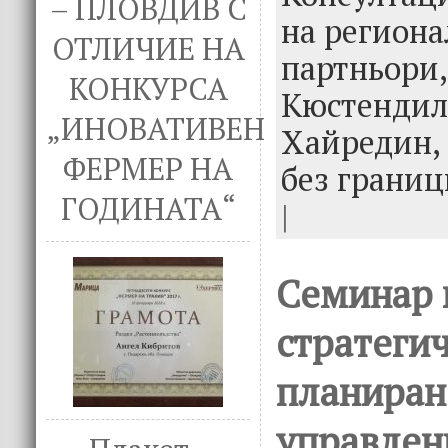
– ПЛОВДИВ С
k
на регион
ОТЛИЧИЕ НА
партньори
КОНКУРСА
Кюстендил
„ИНОВАТИВЕН
Хайредин,
ФЕРМЕР НА
без границ
ГОДИНАТА“
|
Семинар 
стратеги
планиран
управлен