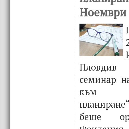
Ноември 
Пловдив
семинар н
към ст
планиран
беше ор
Фондаци