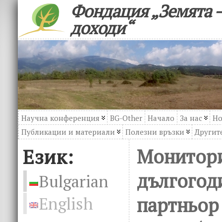
Фондация „Земята –
доходи“
Научна конференция
BG-Other
Начало
За нас
Но
Публикации и материали
Полезни връзки
Другите
Език:
Монитори
дългогод
Bulgarian
партньор
English