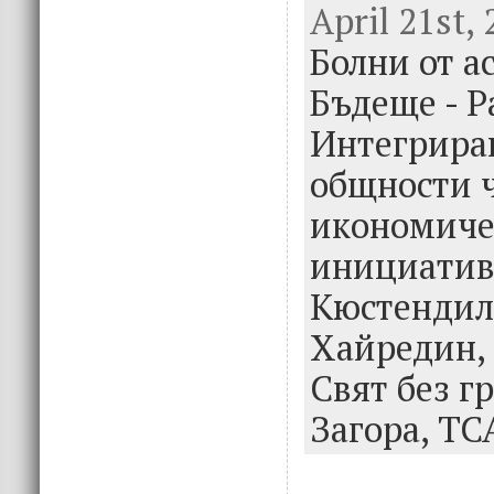
April 21st, 
e
it
k
e
Болни от а
b
te
e
o
r
dI
Бъдеще - Р
o
n
Интегрира
k
общности 
икономиче
инициатив
Кюстендил
Хайредин,
Свят без г
Загора,
ТС