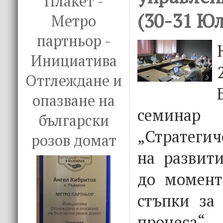
Плакет -
(30-31 Юл
Метро
партньор -
Инициатива
Отглеждане и
опазване на
семина
български
„Стратеги
розов домат
на развити
до момент
стъпки за
процеса“