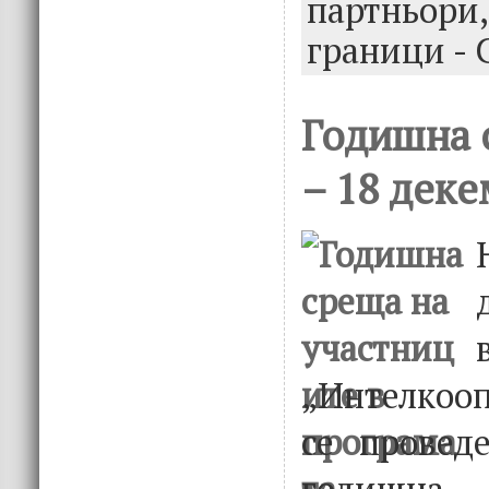
партньори
граници - 
Годишна 
– 18 деке
„Интелкооп
се провед
годишн