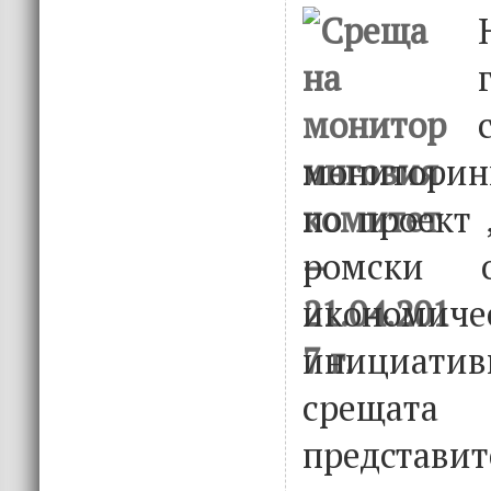
монитори
по проект 
ромски о
икономиче
инициатив
срещата
представит