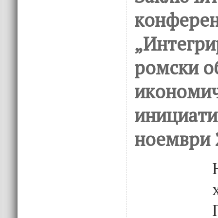
конферен
„Интегри
ромски о
икономи
инициати
ноември 