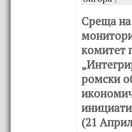
Среща на
монитори
комитет 
„Интегри
ромски о
икономи
инициатив
(21 Април