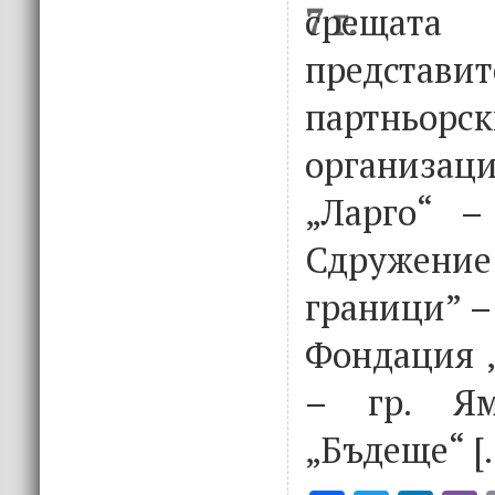
срещата
предст
партньорск
организа
„Ларго“ –
Сдружен
граници” – 
Фондация „
– гр. Ям
„Бъдеще“ [