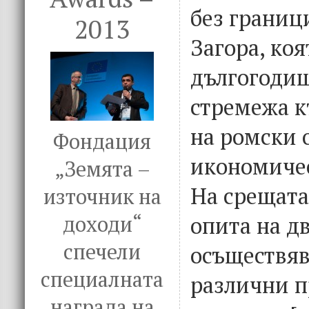
без граници
2013
Загора, коя
дългогодиш
стремежа к
на ромски 
Фондация
икономиче
„Земята –
На срещата
източник на
доходи“
опита на д
спечели
осъществяв
специалната
различни п
награда на