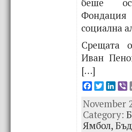
беше ос
Фондаци
социална а
Срещата о
Иван Пено
[…]
F
T
Li
V
ac
w
n
November 21
e
it
k
e
Category:
b
te
e
Б
o
r
dI
Ямбол,
Бъд