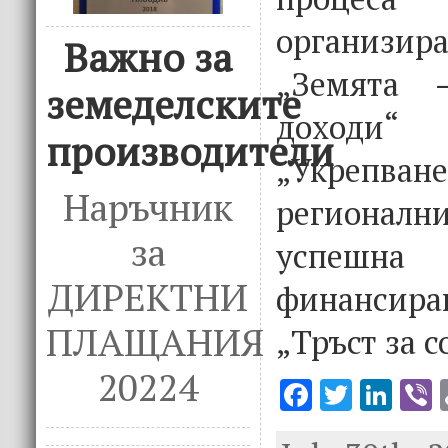
организир
Важно за
„Земята 
земеделските
доходи
производители
„Укрепван
Наръчник
регионални
за
успешна
ДИРЕКТНИ
финансир
ПЛАЩАНИЯ
„Тръст за с
20224
F
T
Li
V
ac
w
n