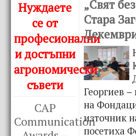
„Свят без
Нуждаете
Стара Заг
се от
Декември
професионални
и достъпни
агрономически
съвети
Георгиев –
на Фондаци
CAP
източник н
Communication
посетиха Ф
Awards –