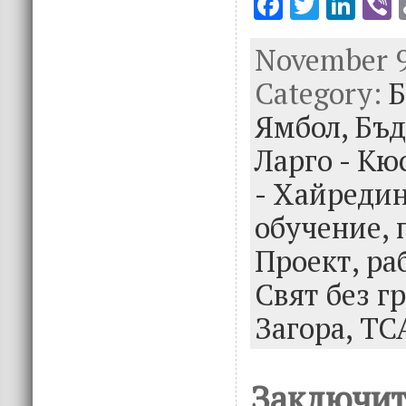
F
T
Li
V
ac
w
n
November 9
e
it
k
e
Category:
b
te
e
Б
o
r
dI
Ямбол,
Бъд
o
n
Ларго - Кю
k
- Хайреди
обучение,
Проект,
ра
Свят без г
Загора,
ТС
Заключит