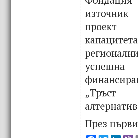
източник
проект
капац
регионални
успешна
финансир
„Тръст 
алтернатив
През първи