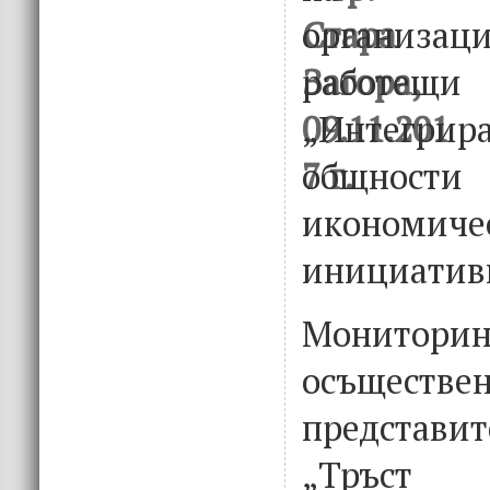
организац
работещ
„Интегри
общно
икономиче
инициатив
Монито
осъщест
представит
„Тръст 