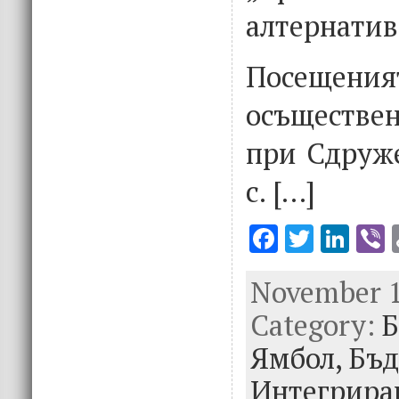
алтернатив
Посеще
осъществен
при Сдруже
с. […]
F
T
Li
V
ac
w
n
November 1
e
it
k
e
Category:
b
te
e
Б
o
r
dI
Ямбол,
Бъд
o
n
Интегрира