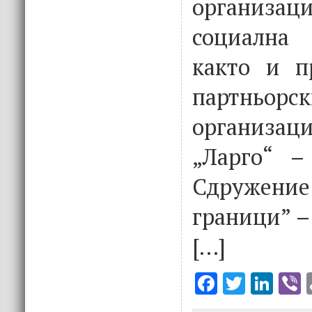
организа
социална
както и п
партньорск
организа
„Ларго“ –
Сдружен
граници” – 
[…]
F
T
Li
V
ac
w
n