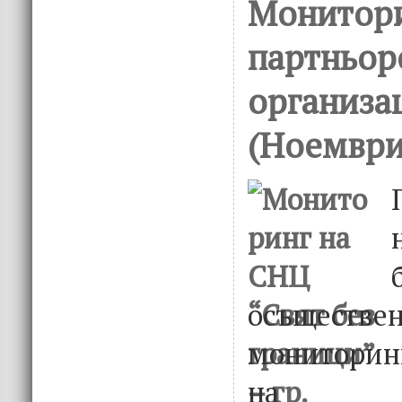
Монитори
партньор
организа
(Ноември
осъществ
мониторин
на пар