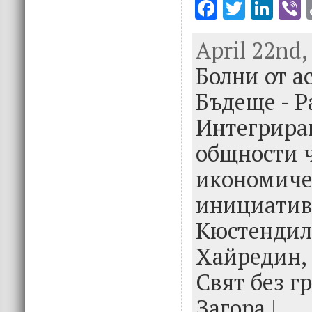
F
T
Li
V
ac
w
n
April 22nd,
e
it
k
e
Болни от а
b
te
e
o
r
dI
Бъдеще - Р
o
n
Интегрира
k
общности 
икономиче
инициатив
Кюстендил
Хайредин,
Свят без г
Загора
|