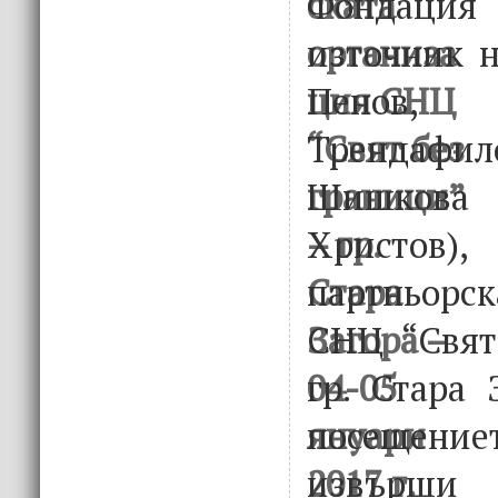
Фондаци
източник н
Пенов
Трендафи
Шишков
Христов
партньорск
СНЦ “Свят
гр. Стара 
посещени
извърш