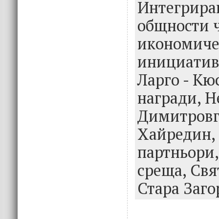
o
n
Интегрира
k
общности 
икономиче
инициатив
Ларго - Кю
награди,
Н
Димитровг
Хайредин,
партньори
среща,
Свя
Стара Заго