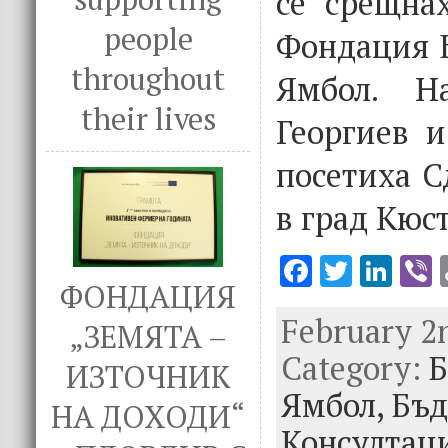
се срещнах
people
Фондация Б
throughout
Ямбол. Н
their lives
Георгиев и
посетиха 
в град Кюст
F
T
Li
V
ФОНДАЦИЯ
ac
w
n
February 2n
e
it
k
e
„ЗЕМЯТА –
Category:
b
te
e
Б
ИЗТОЧНИК
o
r
dI
Ямбол,
Бъд
НА ДОХОДИ“
o
n
Консултац