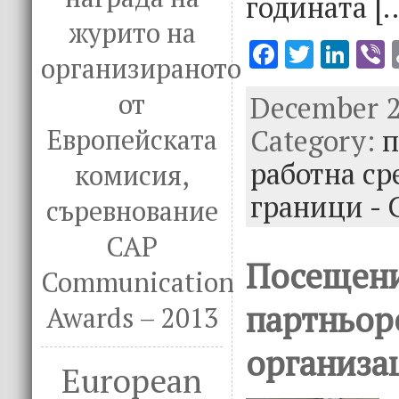
годината [
журито на
F
T
Li
V
организираното
ac
w
n
от
December 27
e
it
k
e
Category:
b
te
e
п
Европейската
o
r
dI
работна с
комисия,
o
n
граници - 
съревнование
k
CAP
Посещени
Communication
партньор
Awards – 2013
организа
European