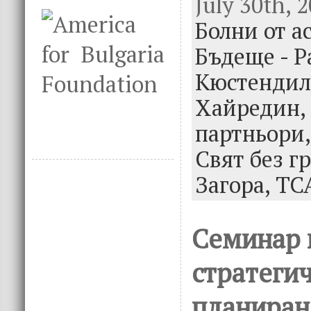
July 30th, 
e
it
k
e
Болни от а
b
te
e
o
r
dI
Бъдеще - Р
o
n
Кюстендил
k
Хайредин,
партньори
Свят без г
Загора,
ТС
Семинар 
стратеги
планиран