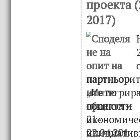
проекта (
2017)
партньор
„Интегри
общно
икономиче
инициатив