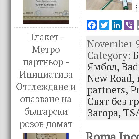
F
T
Li
V
ac
w
n
Плакет -
November 9
e
it
k
e
Метро
Category:
b
te
e
Б
партньор -
o
r
dI
Ямбол,
Bad
Инициатива
o
n
New Road,
k
Отглеждане и
partners,
P
опазване на
Свят без г
български
Загора,
TS
розов домат
Roma Inc