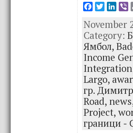
F
T
Li
V
ac
w
n
November 21
e
it
k
e
Category:
b
te
e
Б
o
r
dI
Ямбол,
Bad
o
n
Income Gen
k
Integration
Largo,
awar
гр. Димит
Road,
news
Project,
wo
граници - 