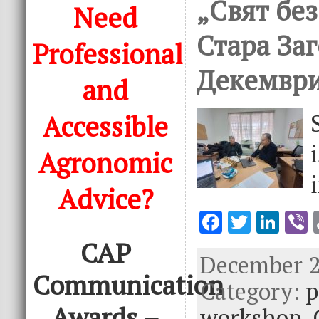
„Свят без
Need
Стара Заг
Professional
Декември
and
Accessible
Agronomic
Advice?
F
T
Li
V
ac
w
n
CAP
December 27
e
it
k
e
Communication
Category:
b
te
e
p
o
r
dI
Awards –
workshop,