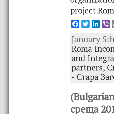
project Rom
F
T
Li
V
ac
w
n
January 5th
e
it
k
e
Roma Incom
b
te
e
o
r
dI
and Integr
o
n
partners,
С
k
- Стара За
(Bulgaria
среща 201