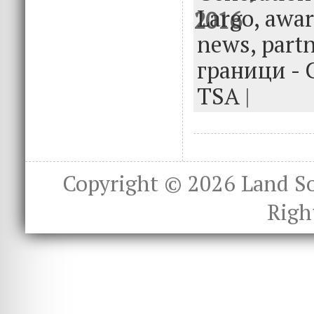
Largo,
awar
news,
part
граници - 
TSA
|
Copyright © 2026
Land S
Righ