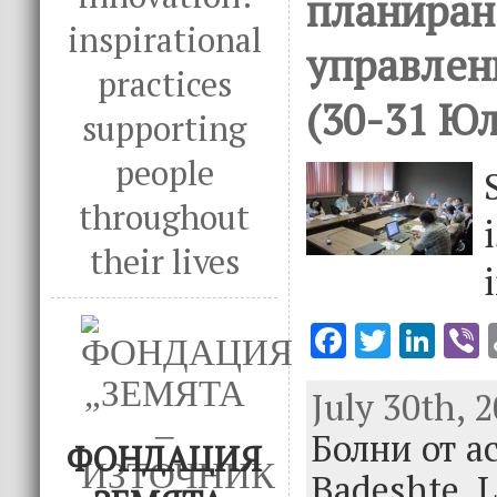
планиран
inspirational
управлен
practices
(30-31 Юл
supporting
people
throughout
their lives
F
T
Li
V
ac
w
n
July 30th, 
e
it
k
e
Болни от а
b
te
e
ФОНДАЦИЯ
o
r
dI
Badeshte,
L