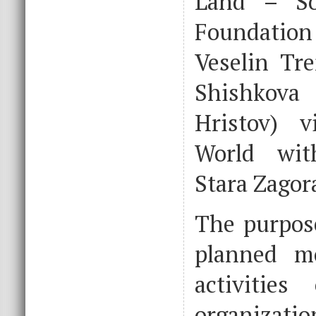
Land – So
Foundatio
Veselin Tre
Shishkov
Hristov) 
World wit
Stara Zagor
The purpose
planned mo
activities
organiza