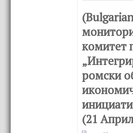
(Bulgaria
монитори
комитет 
„Интегри
ромски о
икономи
инициатив
(21 Април