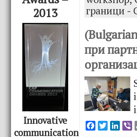
o
n
граници - 
2013
k
(Bulgaria
при парт
организа
Innovative
F
T
Li
V
communication
ac
w
n