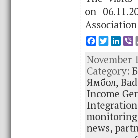
on 06.11.
Association
F
T
Li
V
ac
w
n
November 1
e
it
k
e
Category:
b
te
e
Б
o
r
dI
Ямбол,
Bad
o
n
Income Gen
k
Integration
monitoring
news,
part