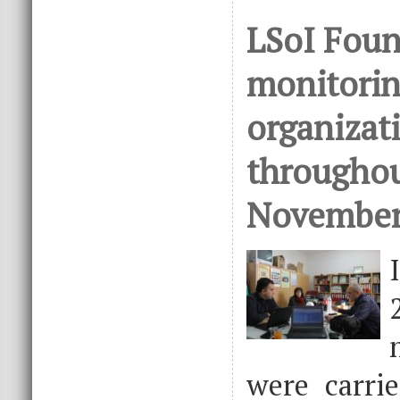
LSoI Foun
monitorin
organizat
throughou
November
were carri