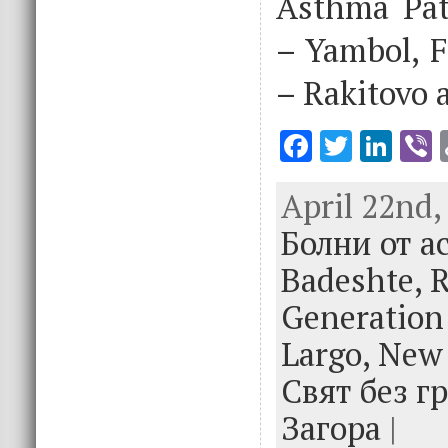
Asthma Pat
– Yambol, 
– Rakitovo 
F
T
Li
V
ac
w
n
April 22nd,
e
it
k
e
Болни от а
b
te
e
o
r
dI
Badeshte,
R
o
n
Generation 
k
Largo,
New
Свят без г
Загора
|