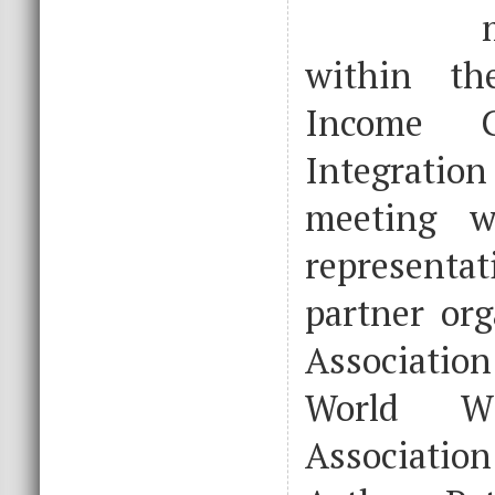
within th
Income G
Integratio
meeting w
represen
partner org
Associatio
World Wi
Associatio