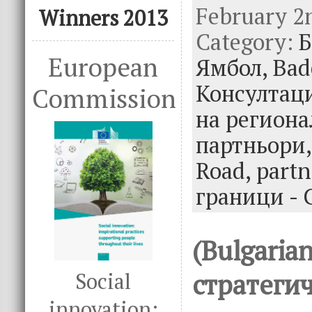
February 2n
e
it
k
e
Winners 2013
Category:
b
te
e
Б
o
r
dI
European
Ямбол,
Bad
o
n
Консултац
Commission
k
на регион
партньори
Road,
partn
граници - 
(Bulgaria
стратеги
Social
innovation: