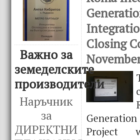
Generatio
Integratio
Closing C
Важно за
November 
земеделските
производители
Наръчник
за
Generation
ДИРЕКТНИ
Project