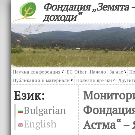
Фондация „Земята –
доходи“
Научна конференция
BG-Other
Начало
За нас
Но
Публикации и материали
Полезни връзки
Другите
Език:
Монитори
Фондация
Bulgarian
Астма“ – 
English