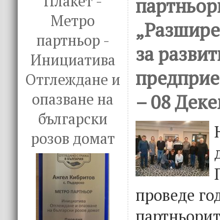
Плакет -
партньор
Метро
„Разшире
партньор -
за развит
Инициатива
предприе
Отглеждане и
– 08 Деке
опазване на
български
розов домат
проведе го
партньорит