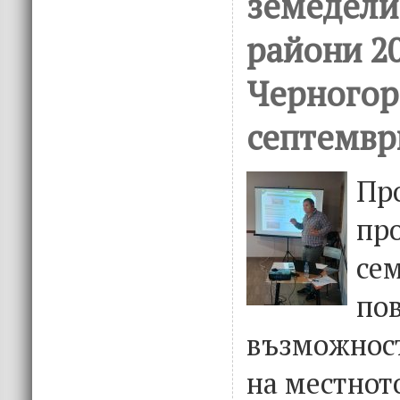
земедели
райони 20
Черногор
септемвр
Пр
пр
се
по
възможност
на местнот