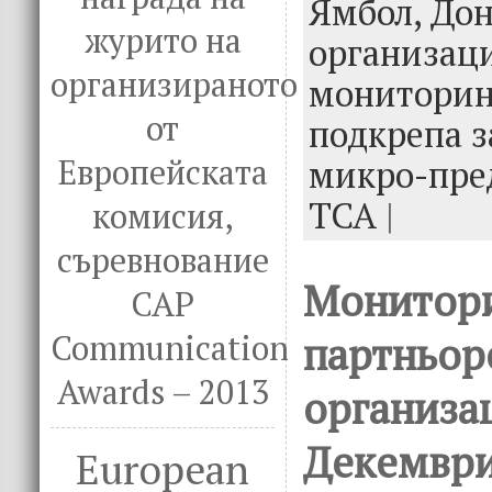
o
r
dI
Ямбол,
Дон
o
n
журито на
организац
k
организираното
мониторин
от
подкрепа з
Европейската
микро-пре
ТСА
|
комисия,
съревнование
Монитори
CAP
Communication
партньор
Awards – 2013
организа
Декември
European