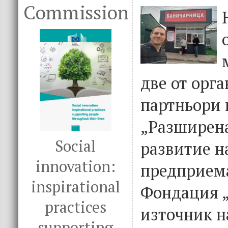
Commission
две от орг
партньори 
„Разширена
Social
развитие н
innovation:
предприема
inspirational
Фондация „
practices
източник н
supporting