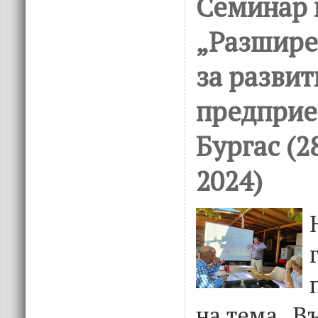
Семинар 
„Разшире
за развит
предприе
Бургас (
2024)
на тема „В