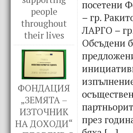
посетени 
people
– гр. Раки
throughout
ЛАРГО – гр
their lives
Обсъдени б
предложени
инициатив
изпълнение
ФОНДАЦИЯ
осъществен
„ЗЕМЯТА –
партньори
ИЗТОЧНИК
през годин
НА ДОХОДИ“
бяха […]