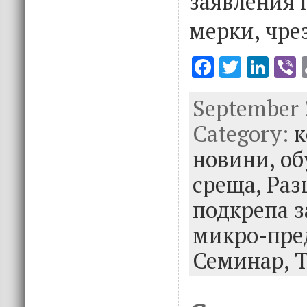
заявления 
мерки, чре
F
T
Li
V
ac
w
n
September 2
e
it
k
e
Category:
b
te
e
к
o
r
dI
новини,
об
o
n
среща,
Раз
k
подкрепа з
микро-пре
Семинар,