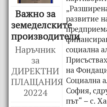
„Разширена
Важно за
развитие н
земеделските
предприем
производители
финансиран
Наръчник
социална а
за
Присъствах
на Фондаци
ДИРЕКТНИ
Социална а
ПЛАЩАНИЯ
София, сдр
20224
път“ – с. Х