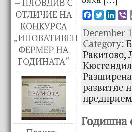
– ПЛОВДИВ С
ОТЛИЧИЕ НА
F
T
Li
V
ac
w
n
КОНКУРСА
December 19
e
it
k
e
„ИНОВАТИВЕН
Category:
b
te
e
Б
ФЕРМЕР НА
o
r
dI
Ракитово,
ГОДИНАТА“
o
n
Кюстендил
k
Разширена
развитие н
предприем
Годишна 