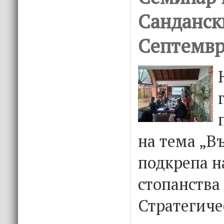
Санданск
Септемвр
на тема „В
подкрепа н
стопанства
Стратегиче