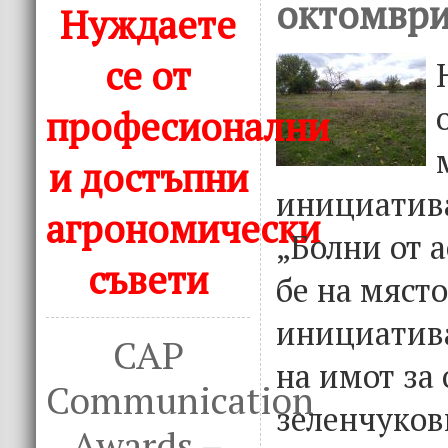
октомври
Нуждаете
се от
професионални
и достъпни
инициатив
агрономически
„Болни от а
съвети
бе на мяст
инициатива
CAP
на имот за
Communication
зеленчукови
Awards –