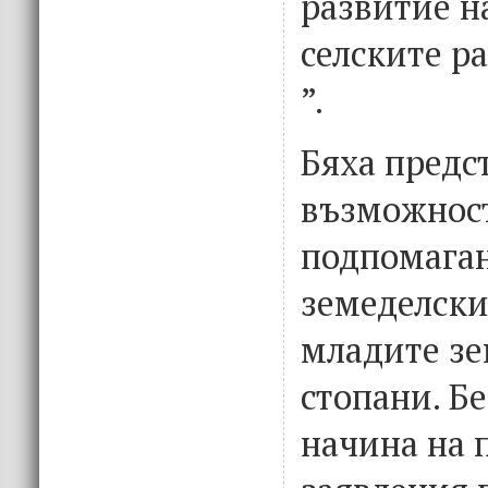
развитие н
селските р
”.
Бяха предс
възможност
подпомаган
земеделски
младите зе
стопани. Б
начина на 