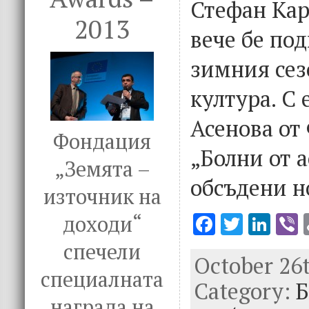
Стефан Кар
2013
вече бе под
зимния сез
култура. С
Асенова от
Фондация
„Болни от 
„Земята –
обсъдени н
източник на
F
T
Li
V
доходи“
ac
w
n
спечели
October 26t
e
it
k
e
специалната
Category:
b
te
e
Б
награда на