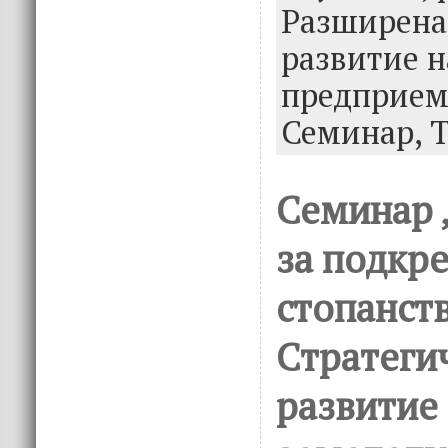
k
Разширена
развитие н
предприем
Семинар,
Семинар 
за подкр
стопанст
Стратеги
развитие