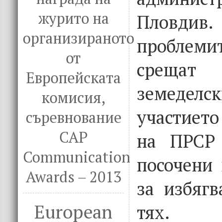
журито на
Пловдив.
организираното
пробле
от
срещат
Европейската
земеделс
комисия,
участието
съревнование
CAP
на ПРСР 
Communication
посочени
Awards – 2013
за избягв
European
тях.