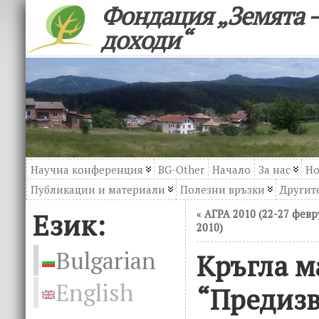
Фондация „Земята –
доходи“
Научна конференция
BG-Other
Начало
За нас
Но
Публикации и материали
Полезни връзки
Другите
Език:
«
АГРА 2010 (22-27 февр
2010)
Bulgarian
Кръгла м
English
“Предизв