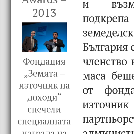
и възм
2013
подкрепа
земеделс
България 
членство 
Фондация
„Земята –
маса беш
източник на
от фонда
доходи“
източник
спечели
партньорс
специалната
админи
награда на