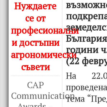
възможно
Нуждаете
подкрепа
се от
земеделс
професионални
България
и достъпни
години ч
агрономически
(22 февр
съвети
На 22.0
CAP
проведена
Communication
тема “Пре
Awards –