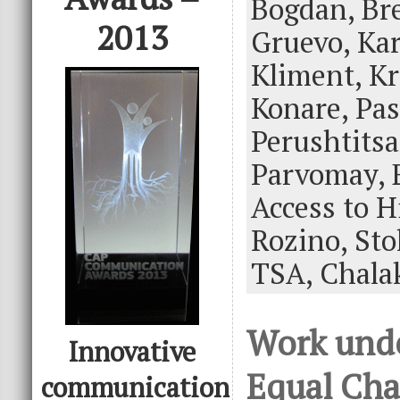
Bogdan,
b
te
e
Br
2013
o
r
dI
Gruevo,
Kar
o
n
Kliment,
Kr
k
Konare,
Pas
Perushtitsa
Parvomay,
Access to H
Rozino,
Sto
TSA,
Chala
Work und
Innovative
Equal Cha
communication