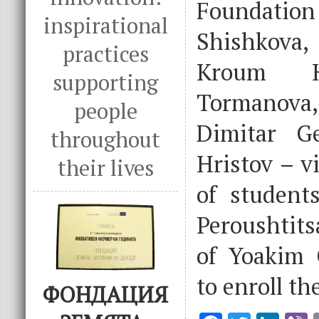
Foundati
inspirational
Shishkova,
practices
Kroum Hr
supporting
Tormanova,
people
Dimitar Ge
throughout
Hristov – vi
their lives
of student
Peroushtits
of Yoakim 
to enroll th
ФОНДАЦИЯ