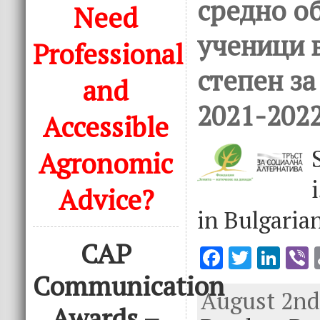
средно о
Need
ученици 
Professional
степен за
and
2021-2022
Accessible
Agronomic
Advice?
in Bulgarian
CAP
F
T
Li
V
ac
w
n
Communication
August 2nd,
e
it
k
e
Awards –