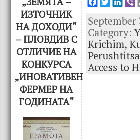
F
T
Li
V
„ЗЕМЯТА –
ac
w
n
ИЗТОЧНИК
September 3
e
it
k
e
НА ДОХОДИ“
Category:
b
te
e
Y
– ПЛОВДИВ С
o
r
dI
Krichim,
Ku
o
n
ОТЛИЧИЕ НА
Perushtitsa
k
КОНКУРСА
Access to H
„ИНОВАТИВЕН
ФЕРМЕР НА
ГОДИНАТА“