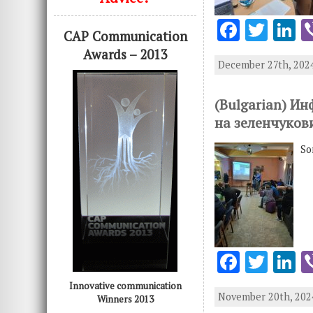
F
T
L
CAP Communication
ac
w
n
Awards – 2013
December 27th, 2024
e
it
k
b
te
e
(Bulgarian) И
o
r
d
на зеленчуков
o
n
So
k
F
T
L
ac
w
n
Innovative communication
November 20th, 2024
e
it
k
Winners 2013