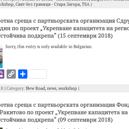
er
p
ar
rkshop,
Свят без граници - Стара Загора,
TSA
|
y
e
I
Li
аботна среща с партньорската организация Сдр
редин по проект „Укрепване капацитета на реги
n
устойчива подкрепа“ (15 септември 2018)
k
Sorry, this entry is only available in Bulgarian.
i
Vi
C
S
b
o
h
8 | Category:
New Road,
news,
workshop
|
er
p
ar
y
e
аботна среща с партньорската организация Фо
I
Li
. Ракитово по проект „Укрепване капацитета н
n
устойчива подкрепа“ (09 септември 2018)