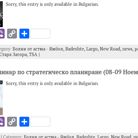
k
Sorry, this entry is only available in Bulgarian.
i
Vi
C
S
b
o
h
tegory:
Болни от астма - Ямбол,
Badeshte,
Largo,
New Road,
news,
p
er
p
ar
 Стара Загора,
TSA
|
y
e
I
Li
еминар по стратегическо планиране (08-09 Ноем
n
Sorry, this entry is only available in Bulgarian.
k
i
Vi
C
S
b
o
h
| Category:
Болни от астма - Ямбол,
Badeshte,
Largo,
New Road,
n