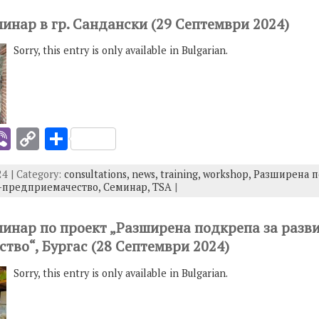
y
e
минар в гр. Сандански (29 Септември 2024)
I
Li
Sorry, this entry is only available in Bulgarian.
n
k
i
Vi
C
S
b
o
h
4 | Category:
consultations,
news,
training,
workshop,
Разширена п
er
p
ar
о-предприемачество,
Семинар,
TSA
|
y
e
I
Li
еминар по проект „Разширена подкрепа за разв
тво“, Бургас (28 Септември 2024)
n
k
Sorry, this entry is only available in Bulgarian.