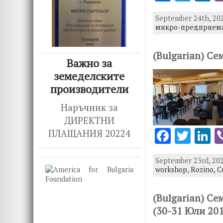
ac
w
n
September 24th, 202
e
it
k
микро-предприема
b
te
e
o
r
d
(Bulgarian) Се
Важно за
o
n
земеделските
k
производители
Наръчник за
ДИРЕКТНИ
F
T
L
ПЛАЩАНИЯ 20224
ac
w
n
September 23rd, 202
e
it
k
workshop,
Rozino,
С
b
te
e
o
r
d
(Bulgarian) С
(30-31 Юли 20
o
n