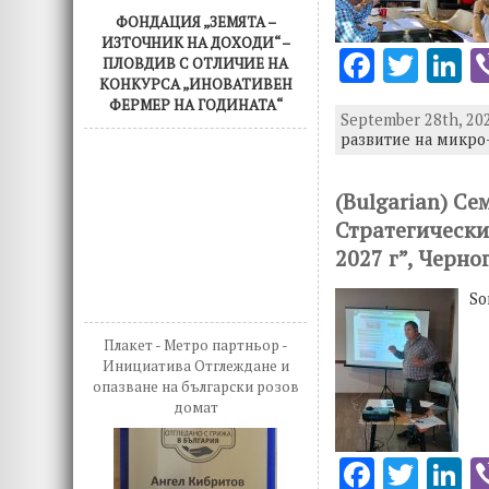
ФОНДАЦИЯ „ЗЕМЯТА –
ИЗТОЧНИК НА ДОХОДИ“ –
F
T
L
ПЛОВДИВ С ОТЛИЧИЕ НА
КОНКУРСА „ИНОВАТИВЕН
ac
w
n
ФЕРМЕР НА ГОДИНАТА“
September 28th, 202
e
it
k
развитие на микр
b
te
e
o
r
d
(Bulgarian) С
Стратегически
o
n
2027 г”, Черно
k
So
Плакет - Метро партньор -
Инициатива Отглеждане и
опазване на български розов
домат
F
T
L