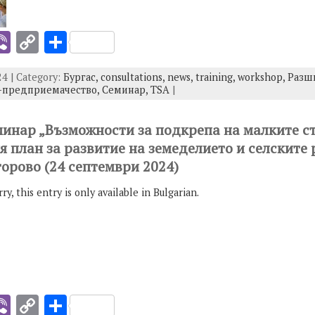
i
Vi
C
S
b
o
h
4 | Category:
Бургас,
consultations,
news,
training,
workshop,
Разш
er
p
ar
о-предприемачество,
Семинар,
TSA
|
y
e
I
Li
еминар „Възможности за подкрепа на малките с
я план за развитие на земеделието и селските 
n
горово (24 септември 2024)
k
rry, this entry is only available in Bulgarian.
i
Vi
C
S