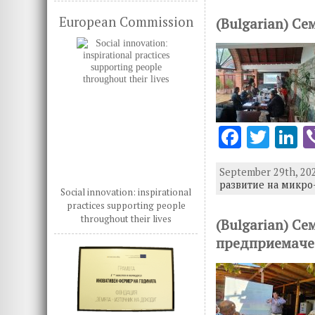
b
te
e
European Commission
(Bulgarian) Се
o
r
d
o
n
k
F
T
L
ac
w
n
September 29th, 202
e
it
k
развитие на микр
Social innovation: inspirational
b
te
e
practices supporting people
throughout their lives
o
r
d
(Bulgarian) С
предприемачес
o
n
k