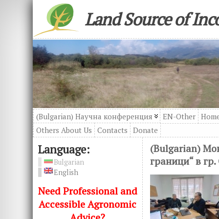
Land Source of In
(Bulgarian) Научна конференция
EN-Other
Hom
Others About Us
Contacts
Donatе
Language:
(Bulgarian) М
граници“ в гр.
Bulgarian
English
Need Professional and
Accessible Agronomic
Advice?