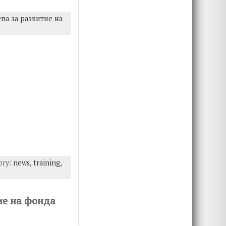
па за развитие на
ory:
news,
training,
ие на фонда