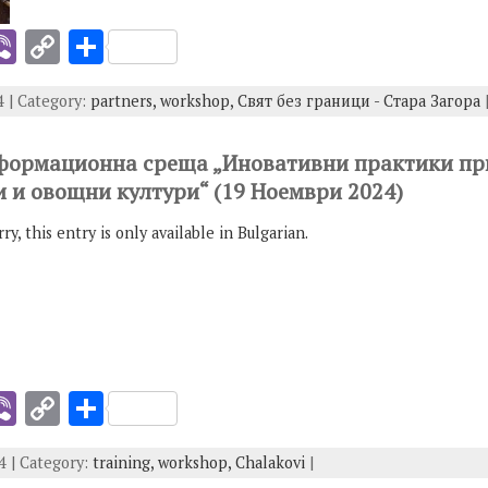
i
Vi
C
S
b
o
h
 | Category:
partners,
workshop,
Свят без граници - Стара Загора
er
p
ar
y
e
нформационна среща „Иновативни практики пр
I
Li
и и овощни култури“ (19 Ноември 2024)
n
rry, this entry is only available in Bulgarian.
k
i
Vi
C
S
b
o
h
 | Category:
training,
workshop,
Chalakovi
|
er
p
ar