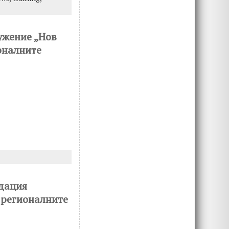
ужение „Нов
оналните
ндация
а регионалните