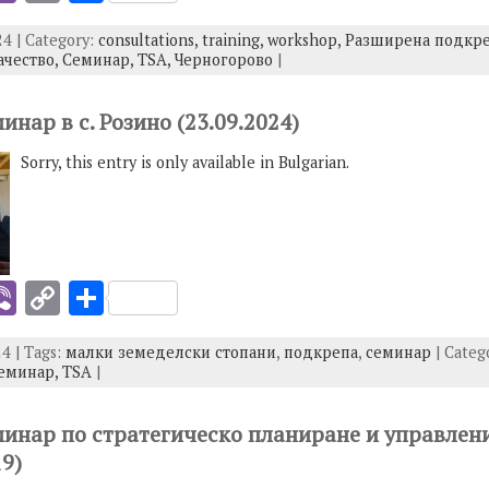
b
o
h
4 | Category:
consultations,
training,
workshop,
Разширена подкре
er
p
ar
чество,
Семинар,
TSA,
Черногорово
|
y
e
I
Li
минар в с. Розино (23.09.2024)
n
Sorry, this entry is only available in Bulgarian.
k
i
Vi
C
S
b
o
h
4 | Tags:
малки земеделски стопани
,
подкрепа
,
семинар
| Categ
er
p
ar
еминар,
TSA
|
y
e
I
Li
еминар по стратегическо планиране и управлен
19)
n