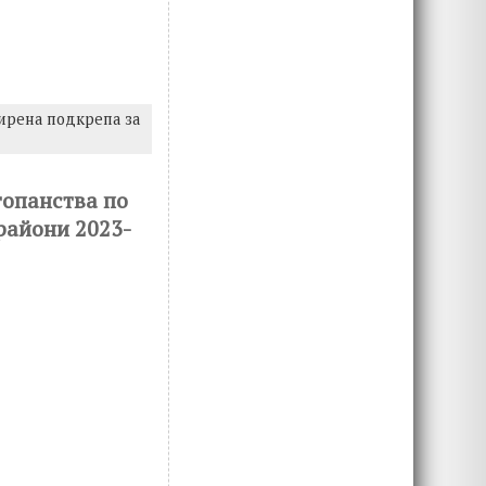
ирена подкрепа за
топанства по
райони 2023-