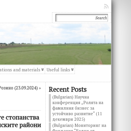
ations and materials
Useful links
Recent Posts
Розино (23.09.2024)
»
(Bulgarian) Научна
конференция „Ролята на
фамилния бизнес за
устойчиво развитие“ (11
те стопанства
декември 2025)
лските райони
(Bulgarian) Мониторинг на
Фондация “Болни от