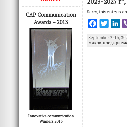
2023-2027 г”,
Sorry, this entry is o
CAP Communication
F
T
L
Awards – 2013
ac
w
n
September 24th, 202
e
it
k
микро-предприема
b
te
e
o
r
d
o
n
k
Innovative communication
Winners 2013