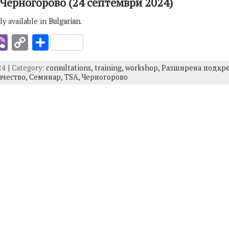
 Черногорово (24 септември 2024)
nly available in
Bulgarian
.
i
Vi
C
S
b
o
h
4 | Category:
consultations,
training,
workshop,
Разширена подкре
er
p
ar
чество,
Семинар,
TSA,
Черногорово
y
e
I
Li
n
k