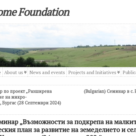
come Foundation
e
About us
News and events
Projects and Initiatives
Public
ар по проект „Разширена
(Bulgarian) Семинар в с. 
ие на микро-
 Бургас (28 Септември 2024)
Семинар „Възможности за подкрепа на малки
еския план за развитие на земеделието и се