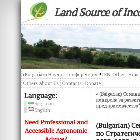
Land Source of In
(Bulgarian) Научна конференция
EN-Other
Hom
Others About Us
Contacts
Donatе
Language:
«
(Bulgarian) Семин
подкрепа за развит
Bulgarian
предприемачество“,
English
Need Professional and
(Bulgarian) 
Accessible Agronomic
по Стратегич
Advice?