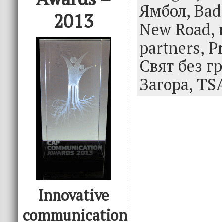
o
r
dI
Ямбол,
Bad
2013
o
n
New Road,
k
partners,
P
Свят без г
Загора,
TS
Innovative
communication