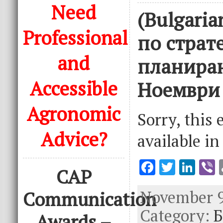
Need
(Bulgari
Professional
по страт
and
планиран
Accessible
Ноември 
Agronomic
Sorry, this 
Advice?
available i
F
T
Li
V
CAP
ac
w
n
November 9
Communication
e
it
k
e
Category:
b
te
e
Б
Awards –