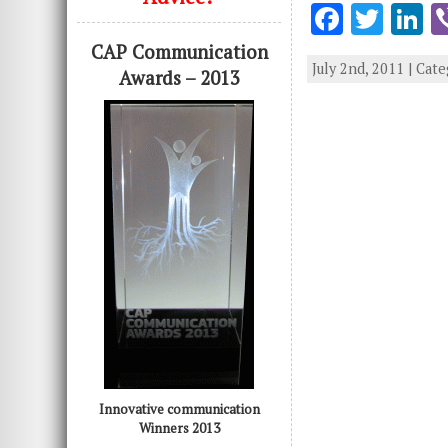
F
T
L
ac
w
n
CAP Communication
July 2nd, 2011 | Cat
e
it
k
Awards – 2013
b
te
e
o
r
d
o
n
k
Innovative communication
Winners 2013