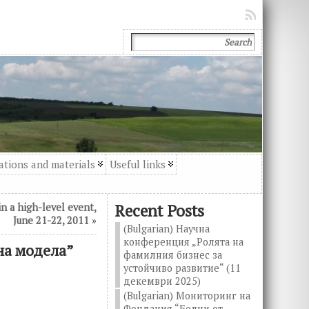
ations and materials
Useful links
Recent Posts
in a high-level event,
June 21-22, 2011
»
(Bulgarian) Научна
конференция „Ролята на
на модела”
фамилния бизнес за
устойчиво развитие“ (11
декември 2025)
(Bulgarian) Мониторинг на
Фондация “Болни от