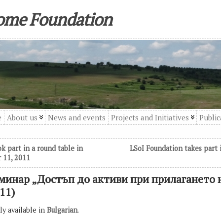
come Foundation
e
About us
News and events
Projects and Initiatives
Public
k part in a round table in
LSoI Foundation takes part 
 11, 2011
Семинар „Достъп до активи при прилагането 
11)
nly available in
Bulgarian
.