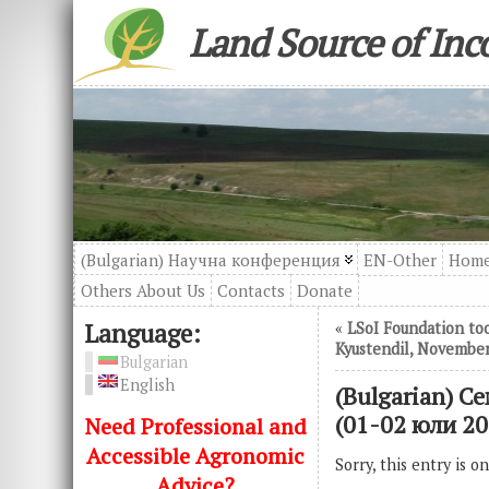
Land Source of In
(Bulgarian) Научна конференция
EN-Other
Hom
Others About Us
Contacts
Donatе
Language:
«
LSoI Foundation too
Kyustendil, November
Bulgarian
English
(Bulgarian) 
(01-02 юли 20
Need Professional and
Accessible Agronomic
Sorry, this entry is o
Advice?