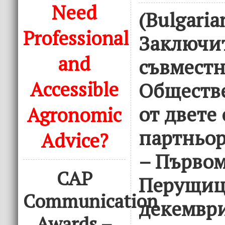
Need
(Bulgaria
Professional
Заключи
and
съвместн
Accessible
Обществ
от двете
Agronomic
партньор
Advice?
– Първом
CAP
Перущица
Communication
декември
Awards –