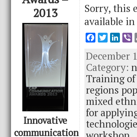
Sorry, this 
2013
available i
F
T
Li
V
ac
w
n
December 16
e
it
k
e
Category:
b
te
e
n
o
r
dI
Training of
o
n
regions pop
k
mixed ethn
for applyin
Innovative
technologi
communication
workshop