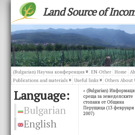
Land Source of Inco
(Bulgarian) Научна конференция
EN-Other
Home
Ab
Publications and materials
Useful links
Others About 
Language:
«
(Bulgarian) Информац
среща за земеделските
стопани от Община
Bulgarian
Перущица (13 февруари
2007)
English