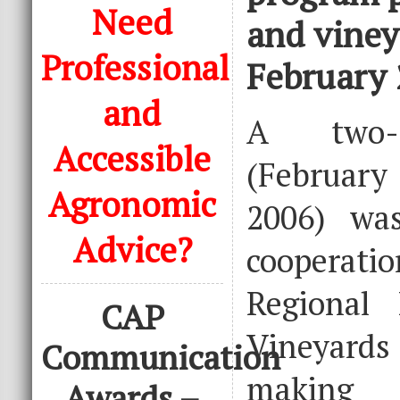
Need
and viney
Professional
February 
and
A two-d
Accessible
(February
Agronomic
2006) wa
Advice?
cooperat
Regional
CAP
Vineyar
Communication
making 
Awards –