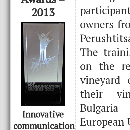
participan
2013
owners fr
Perushtit
The train
on the re
vineyard 
their vi
Bulgari
Innovative
European 
communication