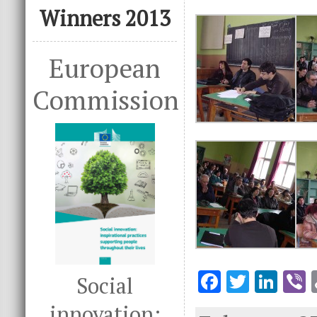
Winners 2013
European
Commission
F
T
Li
V
Social
ac
w
n
innovation: