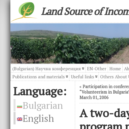
Land Source of Inco
(Bulgarian) Научна конференция
EN-Other
Home
Ab
Publications and materials
Useful links
Others About 
Language:
«
Participation in confer
“Volunteerism in Bulgaria”
March 01, 2006
Bulgarian
A two-day
English
program p