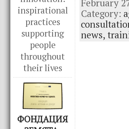
February 27
e
it
k
e
inspirational
Category:
b
te
e
a
practices
o
r
dI
consultatio
o
n
supporting
news,
train
k
people
throughout
their lives
ФОНДАЦИЯ