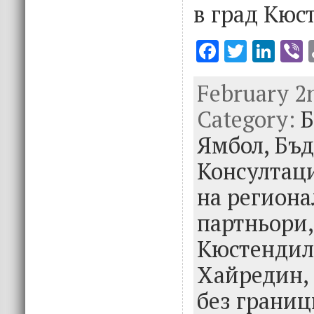
в град Кюст
F
T
Li
V
ac
w
n
February 2n
e
it
k
e
Category:
b
te
e
Б
o
r
dI
Ямбол,
Бъд
o
n
Консултац
k
на регион
партньори
Кюстендил
Хайредин,
без границ