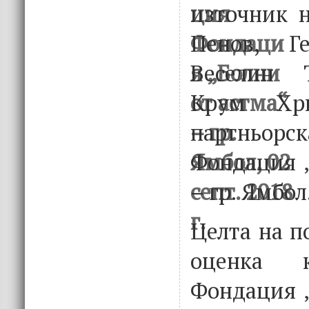
източник н
Пенов, Ге
Веселин 
Крум Хри
партньорск
Фондация „
– гр. Ямбол
Целта на п
оценка к
Фондация „