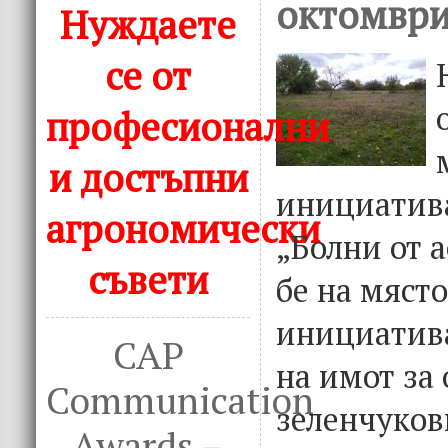
октомври
Нуждаете
се от
професионални
и достъпни
инициатив
агрономически
„Болни от а
съвети
бе на мяст
инициатива
CAP
на имот за
Communication
зеленчукови
Awards –