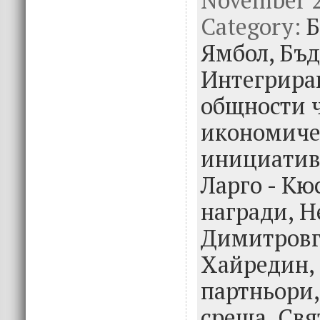
e
it
k
e
Category:
b
te
e
Б
o
r
dI
Ямбол,
Бъд
o
n
Интегрира
k
общности 
икономиче
инициатив
Ларго - Кю
награди,
Н
Димитровг
Хайредин,
партньори
среща,
Свя