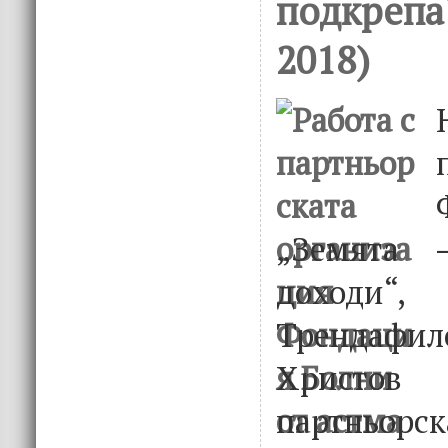
подкрепа
2018)
„Земята 
доходи
Трендафи
Христо
партньорск