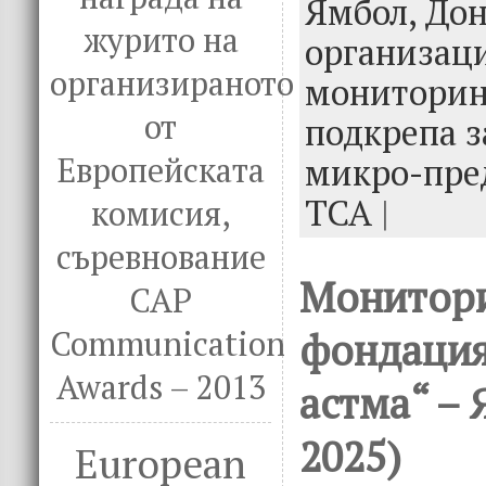
o
r
dI
Ямбол,
Дон
o
n
журито на
организац
k
организираното
мониторин
от
подкрепа з
Европейската
микро-пре
ТСА
|
комисия,
съревнование
Монитори
CAP
Communication
фондация
Awards – 2013
астма“ – 
2025)
European