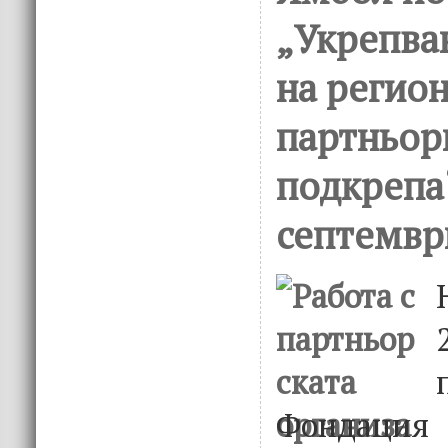
„Укрепва
на регио
партньор
подкрепа“
септемвр
Фондаци