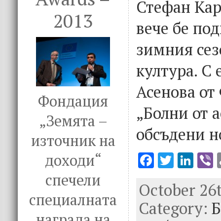
Стефан Кар
2013
вече бе под
зимния сез
култура. С
Асенова от
Фондация
„Болни от 
„Земята –
обсъдени н
източник на
F
T
Li
V
доходи“
ac
w
n
спечели
October 26t
e
it
k
e
специалната
Category:
b
te
e
Б
награда на