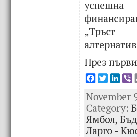
успешна
финансир
„Тръст 
алтернатив
През първи
F
T
Li
V
ac
w
n
November 9
e
it
k
e
Category:
b
te
e
Б
o
r
dI
Ямбол,
Бъд
o
n
Ларго - Кю