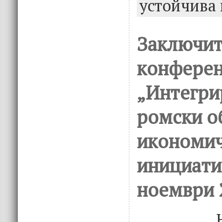
устойчива
Заключит
конферен
„Интегри
ромски о
икономи
инициати
ноември 