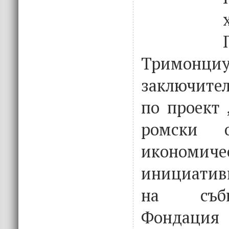
Тримонци
заключите
по проект 
ромски о
икономиче
инициатив
на съб
Фондаци