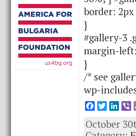
border: 2px 
}
#gallery-3 .
margin-left:
}
/* see galle
wp-includes
F
T
Li
V
ac
w
n
October 30t
e
it
k
e
Category:
b
te
e
Б