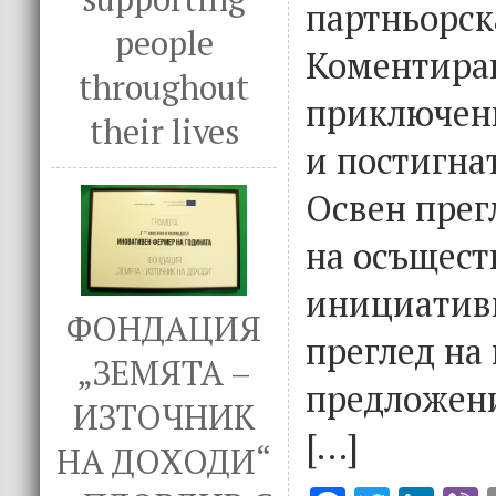
партньорск
people
Коментира
throughout
приключен
their lives
и постигна
Освен прег
на осъщест
инициатив
ФОНДАЦИЯ
преглед на
„ЗЕМЯТА –
предложени
ИЗТОЧНИК
[…]
НА ДОХОДИ“