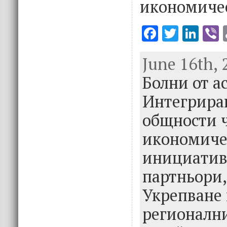
икономиче
F
T
Li
V
ac
w
n
June 16th, 
e
it
k
e
Болни от а
b
te
e
o
r
dI
Интегрира
o
n
общности 
k
икономиче
инициатив
партньори
Укрепване 
регионални