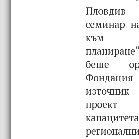
Пловдив
семинар н
към ст
планиран
беше ор
Фондаци
източник
проект
капац
регионални