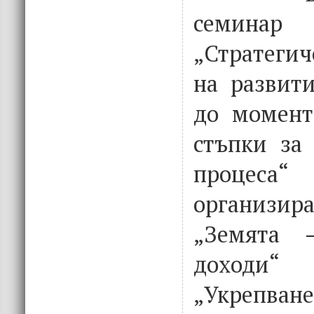
семина
„Стратеги
на развити
до момент
стъпки за
процеса“
организир
„Земята 
доходи
„Укрепван