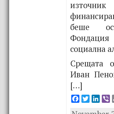
източник
финансира
беше ос
Фондаци
социална а
Срещата о
Иван Пено
[…]
F
T
Li
V
ac
w
n
November 21