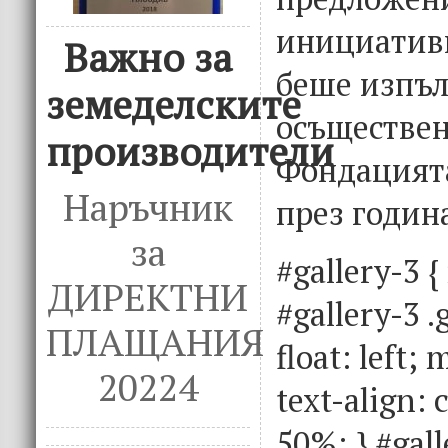
инициатив
Важно за
беше изпъл
земеделските
осъществен
производители
Фондацият
Наръчник
през годин
за
#gallery-3 {
ДИРЕКТНИ
#gallery-3 .
ПЛАЩАНИЯ
float: left;
20224
text-align: 
50%; } #gall