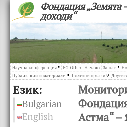
Фондация „Земята –
доходи“
Научна конференция
BG-Other
Начало
За нас
Но
Публикации и материали
Полезни връзки
Другите
Език:
Монитори
Фондация
Bulgarian
Астма“ – 
English