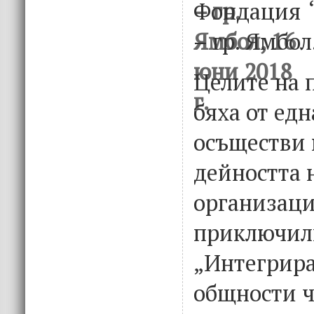
Фондация “
– гр. Ямбол
Целите на 
бяха от едн
осъществи 
дейността 
организаци
приключил
„Интегрира
общности ч