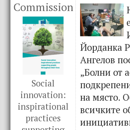
Commission
Йорданка Р
Ангелов по
„Болни от 
Social
подкрепен
innovation:
на място. 
inspirational
всичките о
practices
инициатив
supporting