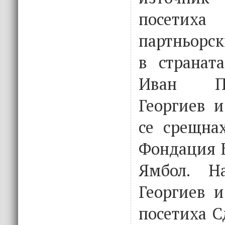
посети
партньорск
в странат
Иван Пе
Георгиев и
се срещнах
Фондация Б
Ямбол. Н
Георгиев и
посетиха 