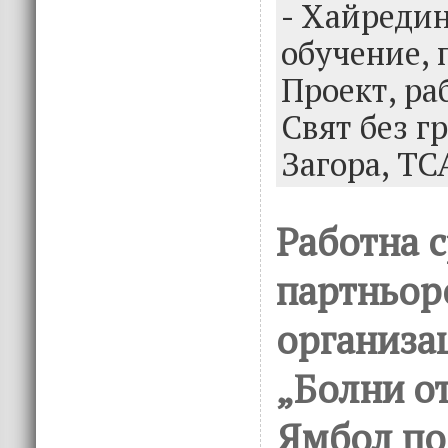
k
- Хайреди
обучение,
Проект,
ра
Свят без г
Загора,
ТС
Работна 
партньор
организа
„Болни от
Ямбол по