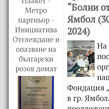
Плакет -
“Болни от
Метро
Ямбол (3
партньор -
2024)
Инициатива
Отглеждане и
На 
опазване на
пос
български
ор
розов домат
на
Фондация „
в гр. Ямбол
предложени