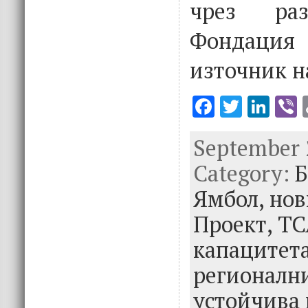
чрез раз
Фондаци
източник н
F
T
Li
V
ac
w
n
September 2
e
it
k
e
Category:
b
te
e
Б
o
r
dI
Ямбол,
нов
o
n
Проект,
ТС
k
капацитета
регионални
устойчива