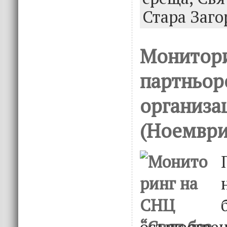
Стара Заго
Монитори
партньор
организа
(Ноември
осъществ