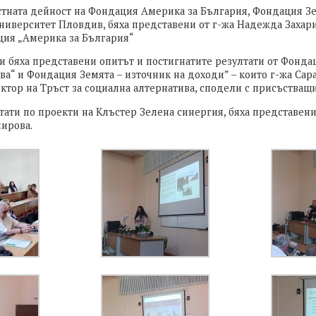
стната дейност на Фондация Америка за България, Фондация Зе
ниверситет Пловдив, бяха представени от г-жа Надежда Захар
ция „Америка за България“
и бяха представени опитът и постигнатите резултати от Фондац
ва“ и Фондация Земята – източник на доходи” – които г-жа Сар
тор на Тръст за социална алтернатива, сподели с присъстващи
тати по проекти на Клъстер Зелена синергия, бяха представени
ирова.