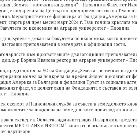
ация „Земята – източник на доходи“ – Пловдив и Факултет Ик
див, с подкрепата на Център по предприемачество на Техничес
див. Мероприятието се финансира от фондация „Америка за Б
т, стартирал през месец март 2024 г. Тази година кръглата ма
Факултета по икономика на Аграрен университет – Пловдив.
и доц. Кунева – декан на факултета по икономика, която приве
 настоящи преподаватели в катедрата и официални гости.
агодарности към присъстващите дългогодишни преподаватели 
и доц. д-р Боряна Иванова ректор на Аграрен университет – Пл
ов, председател на УС на Фондация „Земята – източник на дох
егрирания модел за подкрепа на дребен бизнес прилаган от ф
ация Америка за България и фондация Тръст за социална алте
важният факт, че целият екип на Фондацията е съставен от въ
ет – Пловдив.
вен експерт в Национална служба за съвети в земеделието кло
зможностите за подкрепа на земеделските производители и с
 главен експерт в Областна администрация Пазарджик, предст
оекти MED-GIAHS и NRGCOM“, които се изпълняват към насто
нес партньори.