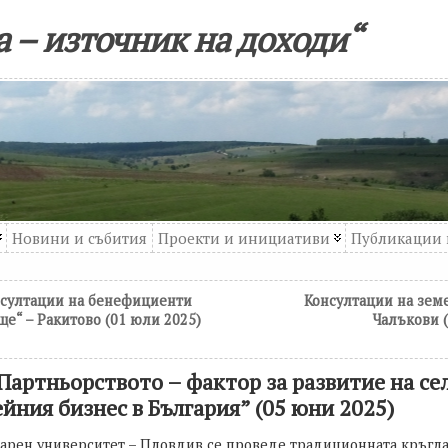
 – източник на доходи“
Новини и събития
Проекти и инициативи
Публикации 
султации на бенефициенти
Консултации на земе
е“ – Ракитово (01 юли 2025)
Чалъкови 
„Партньорството – фактор за развитие на се
йния бизнес в България” (05 юни 2025)
грарен университет – Пловдив се проведе традиционната кръгла