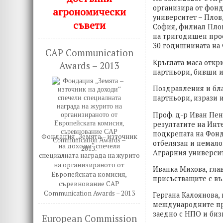
организира от фонд
агрономически
университет – Плов
съвети
София, филиал Плов
на тригодишен проек
30 годишнината на 
CAP Communication
Кръглата маса откр
Awards – 2013
партньори, бивши и
Поздравления и бл
партньори, изрази 
Проф. д-р Иван Пен
резултатите на Инт
подкрепата на Фонд
Фондация „Земята – източник
отбелязан и немало
на доходи“ спечели
Аграрния университ
специалната награда на журито
на организираното от
Иванка Михова, гла
Европейската комисия,
присъстващите с въ
съревнование CAP
Communication Awards – 2013
Гергана Калоянова,
международните пр
заедно с НПО и биз
European Commission