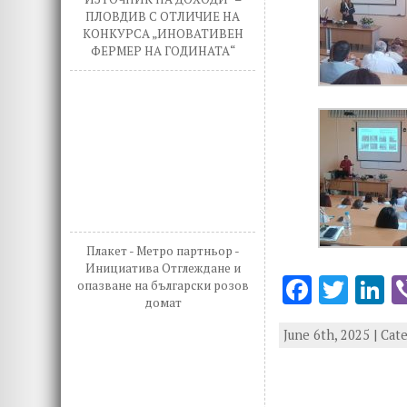
ПЛОВДИВ С ОТЛИЧИЕ НА
КОНКУРСА „ИНОВАТИВЕН
ФЕРМЕР НА ГОДИНАТА“
Плакет - Метро партньор -
Инициатива Отглеждане и
F
T
L
опазване на български розов
домат
ac
w
n
June 6th, 2025 | Cat
e
it
k
b
te
e
o
r
d