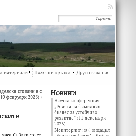
и материали
Полезни връзки
Другите за нас
Новини
делски стопани в с.
(10 февруари 2025)
»
Научна конференция
„Ролята на фамилния
бизнес за устойчиво
лските
развитие“ (11 декември
2025)
Мониторинг на Фондация
 маса. Събитието се
„Болни от Астма“ – Ямбол