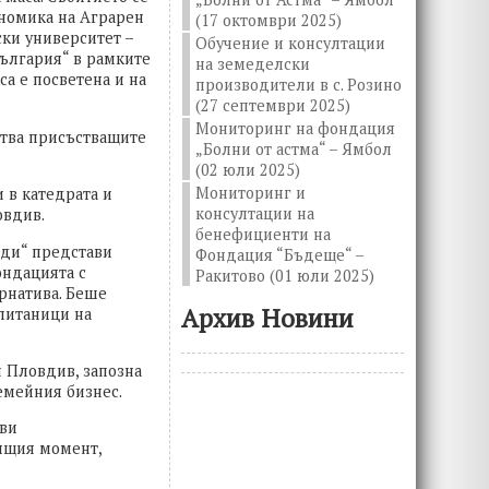
ономика на Аграрен
(17 октомври 2025)
ки университет –
Обучение и консултации
ългария“ в рамките
на земеделски
са е посветена и на
производители в с. Розино
(27 септември 2025)
Мониторинг на фондация
тства присъстващите
„Болни от астма“ – Ямбол
(02 юли 2025)
Мониторинг и
в катедрата и
консултации на
овдив.
бенефициенти на
оди“ представи
Фондация “Бъдеще“ –
ондацията с
Ракитово (01 юли 2025)
рнатива. Беше
Архив Новини
зпитаници на
н Пловдив, запозна
емейния бизнес.
ави
ящия момент,