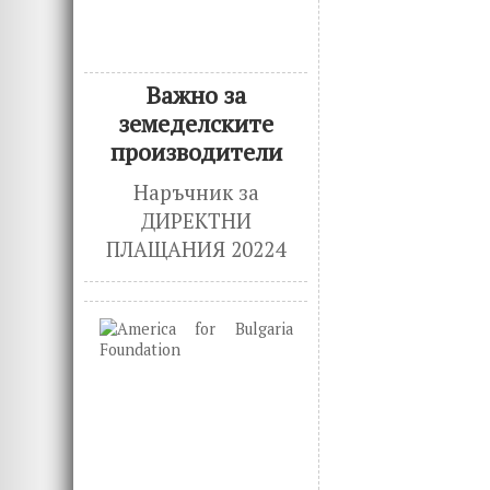
o
n
k
Важно за
земеделските
производители
Наръчник за
ДИРЕКТНИ
ПЛАЩАНИЯ 20224