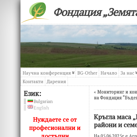
Фондация „Земята
Научна конференция
BG-Other
Начало
За нас
Контакти
Дарения
Език:
«
Мониторинг и кон
на Фондация “Бъдещ
Bulgarian
English
Кръгла маса 
Нуждаете се от
райони и семе
професионални и
достъпни
На 05.06.2025г е А