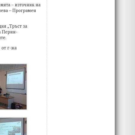
мята – източник на
иева – Програмен
ия „Тръст за
а Перин-
те.
 от г-жа