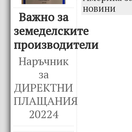
o
n
новини
k
Важно за
земеделските
производители
Наръчник
за
ДИРЕКТНИ
ПЛАЩАНИЯ
20224