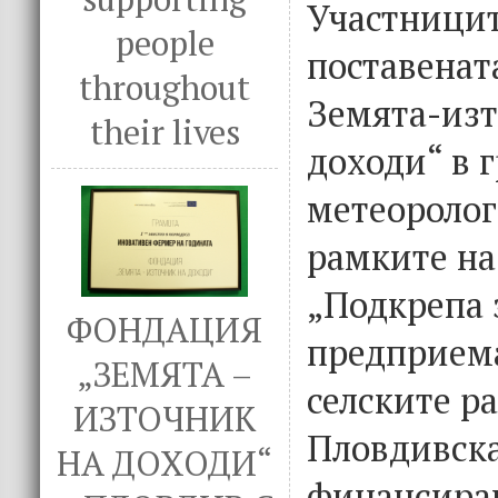
Участницит
people
поставенат
throughout
Земята-изт
their lives
доходи“ в 
метеоролог
рамките на
„Подкрепа 
ФОНДАЦИЯ
предприема
„ЗЕМЯТА –
селските р
ИЗТОЧНИК
Пловдивска
НА ДОХОДИ“
финансира