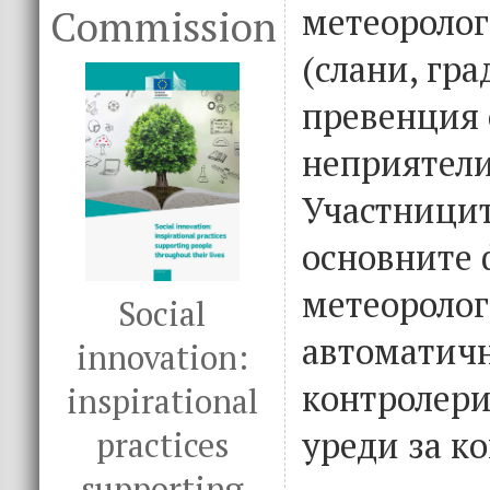
метеороло
Commission
(слани, гра
превенция 
неприятели
Участницит
основните 
метеоролог
Social
автоматичн
innovation:
контролери
inspirational
уреди за ко
practices
supporting