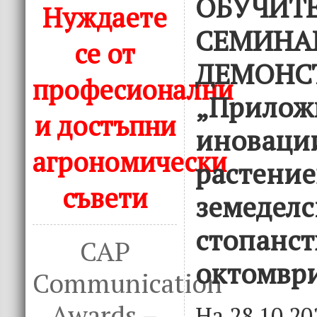
ОБУЧИТ
Нуждаете
СЕМИНА
се от
ДЕМОНС
професионални
„Прилож
и достъпни
иноваци
агрономически
растение
съвети
земеделс
стопанст
CAP
октомври
Communication
Awards –
На 28.10.20