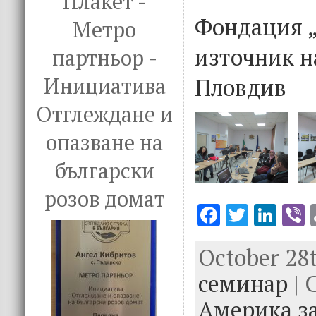
Плакет -
Фондация „
Метро
източник н
партньор -
Пловдив
Инициатива
Отглеждане и
опазване на
български
розов домат
F
T
Li
V
ac
w
n
October 28t
e
it
k
e
семинар
b
te
e
| 
o
r
dI
Америка за