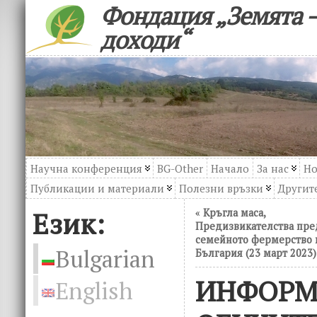
Фондация „Земята –
доходи“
Научна конференция
BG-Other
Начало
За нас
Но
Публикации и материали
Полезни връзки
Другите
Език:
«
Кръгла маса,
Предизвикателства пре
семейното фермерство 
Bulgarian
България (23 март 2023)
ИНФОРМ
English