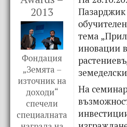
2013
Пазарджик 
обучителен
тема „При
иновации 
Фондация
растениевъ
„Земята –
земеделски
източник на
На семинар
доходи“
възможност
спечели
инвестиции
специалната
изграждане
награда на