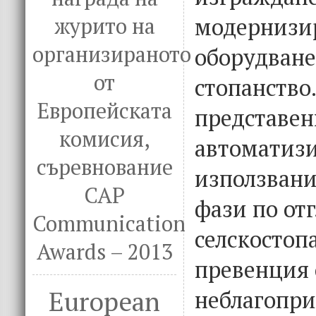
модернизи
журито на
организираното
оборудване
от
стопанство.
Европейската
представен
комисия,
автоматиз
съревнование
използвани
CAP
фази по от
Communication
селскостоп
Awards – 2013
превенция 
European
неблагопр