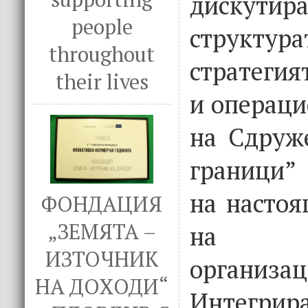
дискутир
people
структур
throughout
стратегия
their lives
и операци
на Сдруж
граници” 
на настоя
ФОНДАЦИЯ
„ЗЕМЯТА –
на пар
ИЗТОЧНИК
организа
НА ДОХОДИ“
Интегрир