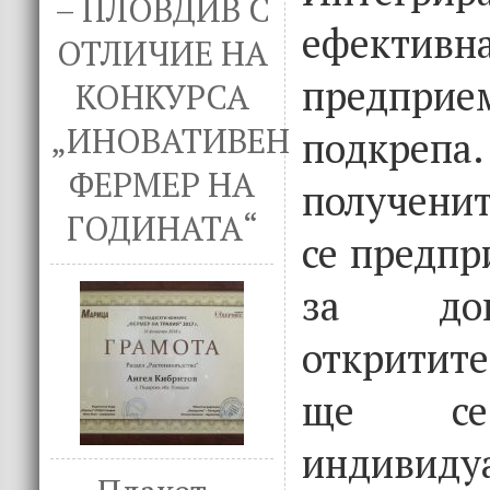
– ПЛОВДИВ С
ефективн
ОТЛИЧИЕ НА
предприе
КОНКУРСА
„ИНОВАТИВЕН
подкрепа
ФЕРМЕР НА
полученит
ГОДИНАТА“
се предпр
за доп
откритит
ще се 
индивиду