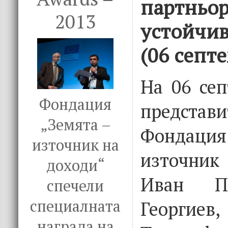
партньор
2013
устойчив
(06 септ
На 06 сеп
Фондация
предст
„Земята –
Фондаци
източник на
източник
доходи“
Иван Пе
спечели
специалната
Георги
награда на