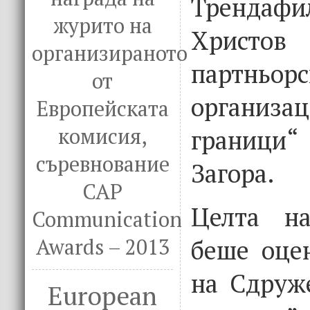
Трендаф
журито на
Христо
организираното
партньорс
от
организа
Европейската
комисия,
граници“
съревнование
Загора.
CAP
Целта на
Communication
беше оце
Awards – 2013
на Сдруж
European