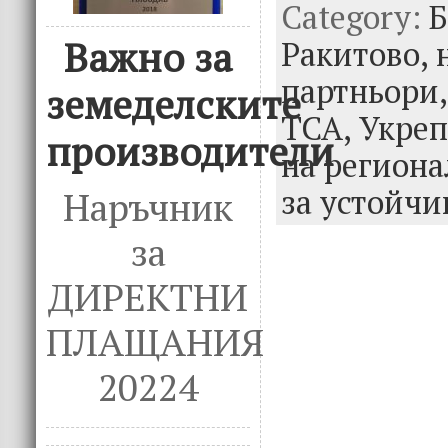
Category:
b
te
e
Б
o
r
dI
Важно за
Ракитово,
o
n
партньори
земеделските
k
ТСА,
Укреп
производители
на региона
за устойчи
Наръчник
за
ДИРЕКТНИ
ПЛАЩАНИЯ
20224