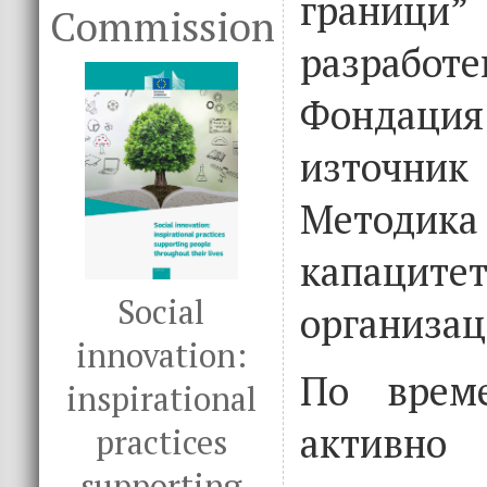
грани
Commission
разраб
Фондаци
източни
Методик
капац
Social
организац
innovation:
По врем
inspirational
акти
practices
supporting