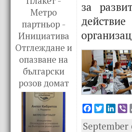
Плакет -
за разви
Метро
дейс
партньор -
организац
Инициатива
Отглеждане и
опазване на
български
розов домат
F
T
Li
V
ac
w
n
September 6
e
it
k
e