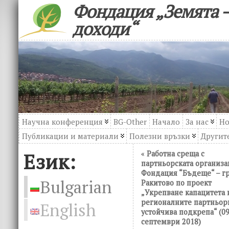
Фондация „Земята –
доходи“
Научна конференция
BG-Other
Начало
За нас
Но
Публикации и материали
Полезни връзки
Другите
Език:
«
Работна среща с
партньорската организа
Фондация “Бъдеще“ – гр
Bulgarian
Ракитово по проект
„Укрепване капацитета 
регионалните партньор
English
устойчива подкрепа“ (0
септември 2018)