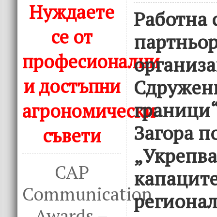
Нуждаете
Работна 
се от
партньор
професионални
организ
и достъпни
Сдружени
граници“ 
агрономически
Загора п
съвети
„Укрепв
CAP
капаците
Communication
региона
Awards –