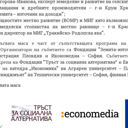
горова-Иванова, експерт земеделие и развитие на селски
лащания и дребните производители – г-н Крум Хрис
емята – източник на доходи“
;
бщностите местно развитие (ВОМР) и МИГ като възможно
емеделски стопанства на местно равнище – г-н Кра
н директор на МИГ „Тракийско-Родопска яка“
.
ъглата маса е част от съпътстващата програма на
 Организатори на събитието са
Фондация “Земята-изто
истрация Пловдив
и
Икономедиа – София
. Събитие
крепа на
Фондация “Тръст за социална алтернатива”
и
Ев
о на
катедра „Икономика“ на Аграрен университет – П
ниджмънт“ на Технически университет – София, филиал
лата маса