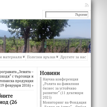
и материали
Полезни връзки
Другите за нас
Новини
рограмата „Земята –
оходи“ с търговци и
Научна конференция
стопанска продукция
„Ролята на фамилния
(19 февруари 2016)
»
бизнес за устойчиво
развитие“ (11 декември
бните
2025)
иод (26
Мониторинг на Фондация
„Болни от Астма“ – Ямбол