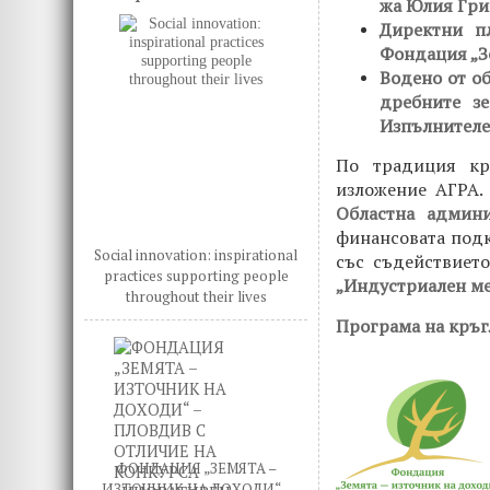
жа Юлия Гри
Директни п
Фондация „З
Водено от о
дребните з
Изпълнителе
По традиция кр
изложение АГРА.
Областна админ
финансовата под
Social innovation: inspirational
със съдействиет
practices supporting people
„Индустриален ме
throughout their lives
Програма на кръг
ФОНДАЦИЯ „ЗЕМЯТА –
ИЗТОЧНИК НА ДОХОДИ“ –