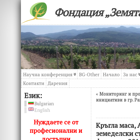
Фондация „Земята
Научна конференция
BG-Other
Начало
За нас
Контакти
Дарения
Език:
«
Мониторинг и про
инициативи в гр. Ра
Bulgarian
English
Нуждаете се от
Кръгла маса,
професионални и
земеделски ст
достъпни