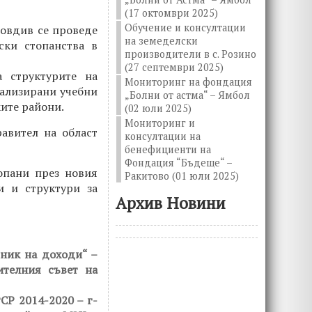
(17 октомври 2025)
Обучение и консултации
ловдив се проведе
на земеделски
ски стопанства в
производители в с. Розино
(27 септември 2025)
а структурите на
Мониторинг на фондация
ализирани учебни
„Болни от астма“ – Ямбол
ките райони.
(02 юли 2025)
Мониторинг и
авител на област
консултации на
бенефициенти на
Фондация “Бъдеще“ –
опани през новия
Ракитово (01 юли 2025)
и и структури за
Архив Новини
ник на доходи“ –
ителния съвет на
СР 2014-2020 – г-