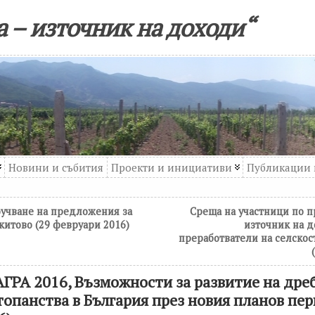
 – източник на доходи“
Новини и събития
Проекти и инициативи
Публикации 
учване на предложения за
Среща на участници по п
китово (29 февруари 2016)
източник на д
преработватели на селско
 АГРА 2016, Възможности за развитие на дре
опанства в България през новия планов пер