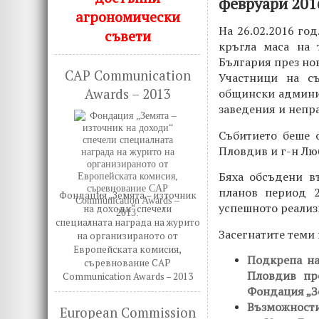
февруари 201
агрономически
На 26.02.2016 го
съвети
кръгла маса на 
България през но
CAP Communication
Участници на съ
Awards – 2013
общински админис
заведения и непр
Събитието беше 
Пловдив и г-н Лю
Бяха обсъдени в
планов период 2
Фондация „Земята – източник
успешното реализ
на доходи“ спечели
специалната награда на журито
Засегнатите теми 
на организираното от
Европейската комисия,
Подкрепа на
съревнование CAP
Пловдив пр
Communication Awards – 2013
Фондация „З
Възможности
European Commission