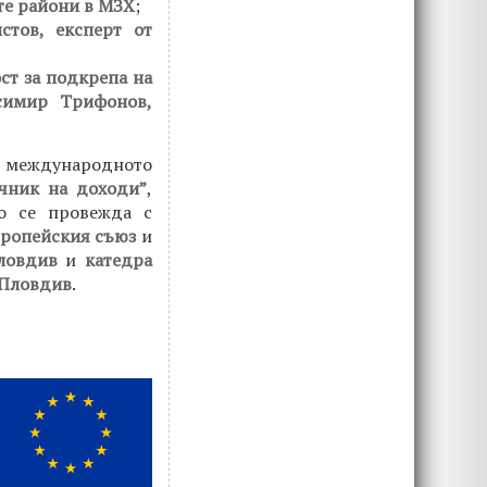
те райони в МЗХ
;
тов, експерт от
ст за подкрепа на
симир Трифонов,
 международното
чник на доходи”
,
то се провежда с
ропейския съюз
и
ловдив
и
катедра
 Пловдив
.