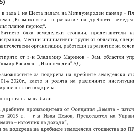
6)
д. в зала 1 на Шеста палата на Международен панаир – П
тема „Възможности за развитие на дребните земедел
вия планов период”.
битието бяха земеделски стопани, представители н
трации, Местни инициативни групи от областта, специ
авителствени организации, работещи за развитие на селс
открито от г-н Владимир Маринов – Зам. областен упр
бомир Василев – „Икономедиа“ АД.
ъзможностите за подкрепа на дребните земеделски ст
014-2020г., както и ролята на различните институци
иране на тази подкрепа.
на кръглата маса бяха:
 дребните производители от Фондация „Земята – източ
ез 2015 г. – г-н Иван Пенов, Председател на Управ
емята – източник на доходи“
;
 за подкрепа на дребните земеделски стопанства по ПР