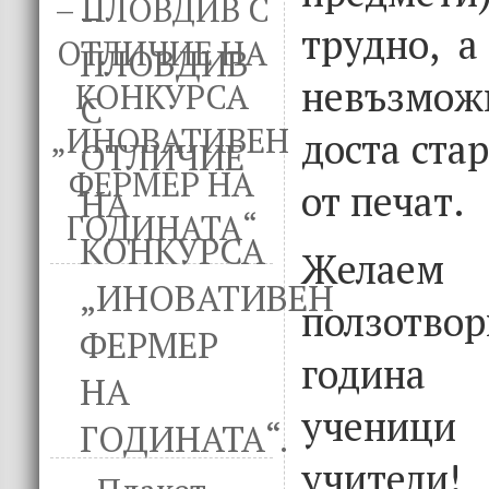
– ПЛОВДИВ С
трудно, а
ОТЛИЧИЕ НА
невъзмож
КОНКУРСА
„ИНОВАТИВЕН
доста стар
ФЕРМЕР НА
от печат.
ГОДИНАТА“
Желаем
ползотв
година
учениц
учители!