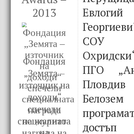
2013
Евлоги
Георгиеви
СОУ 
Охридски
Фондация
ПГО „А
„Земята –
Пловди
източник на
доходи“
Белозем
спечели
програмат
специалната
достъп
награда на