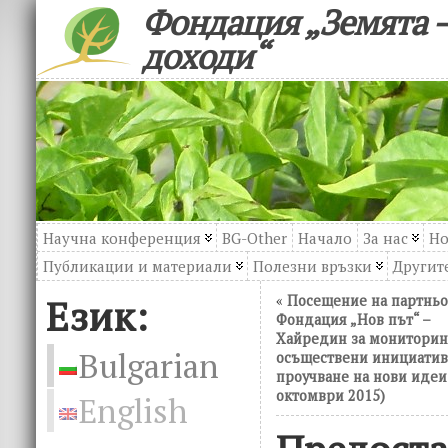
Фондация „Земята –
доходи“
Научна конференция
BG-Other
Начало
За нас
Но
Публикации и материали
Полезни връзки
Другите
Език:
«
Посещение на партньо
Фондация „Нов път“ –
Хайредин за мониторин
Bulgarian
осъществени инициатив
проучване на нови идеи
октомври 2015)
English