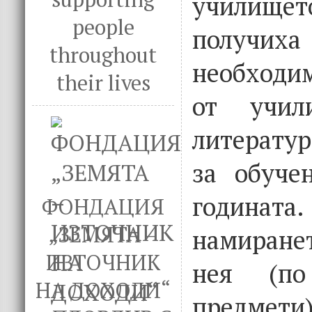
училищет
people
полу
throughout
необходи
their lives
от учил
литерату
за обуче
годината
ФОНДАЦИЯ
„ЗЕМЯТА –
намиране
ИЗТОЧНИК
нея (по
НА ДОХОДИ“
предмети)