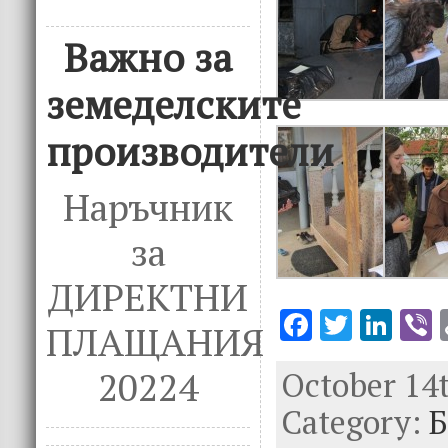
Важно за
земеделските
производители
Наръчник
за
ДИРЕКТНИ
F
T
Li
V
ПЛАЩАНИЯ
ac
w
n
20224
October 14t
e
it
k
e
Category:
b
te
e
Б