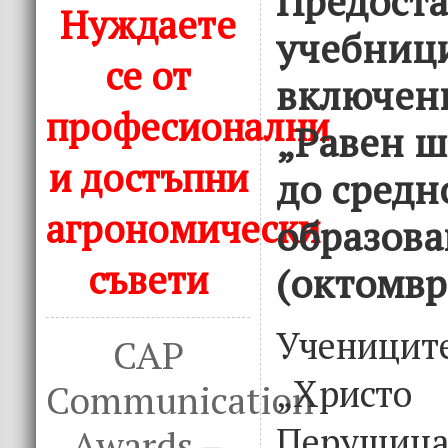
Предоста
Нуждаете
учебниц
се от
включени
професионални
„Равен ш
и достъпни
до средн
агрономически
образова
съвети
(октомвр
Учениц
CAP
„Христо
Communication
Перущиц
Awards –