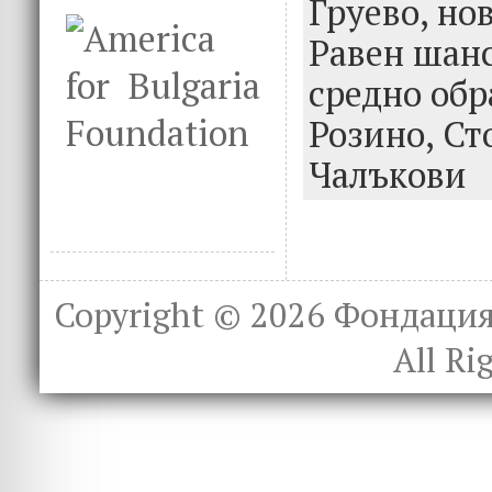
o
r
dI
Груево,
но
o
n
Равен шанс
k
средно обр
Розино,
Ст
Чалъкови
Copyright © 2026
Фондация 
All Ri