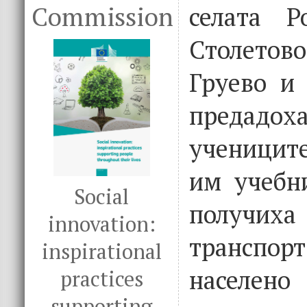
Commission
селата Р
Столет
Груево и
предадо
ученицит
им учебн
Social
получи
innovation:
транспорт
inspirational
населе
practices
supporting