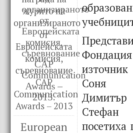
образова
журито на
учебницит
организираното
от
Предста
Европейската
Фондаци
комисия,
източник
съревнование
Соня Т
CAP
Communication
Димитър
Awards – 2013
Стефа
посетиха 
European