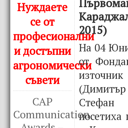
Първомай
Нуждаете
Караджал
се от
2015)
професионални
На 04 Юни
и достъпни
от Фонда
агрономически
източни
съвети
(Димитъ
CAP
Стефан
Communication
посетиха 
Awards –