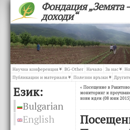
Фондация „Земята –
доходи“
Научна конференция
BG-Other
Начало
За нас
Но
Публикации и материали
Полезни връзки
Другите
Език:
«
Посещение в Ракитово
мониторинг и проучван
нови идеи (08 юни 2015
Bulgarian
Посещени
English