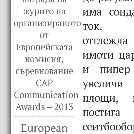
има сонд
журито на
организираното
ток. К
от
отглежд
Европейската
имоти ца
комисия,
и пипер
съревнование
увеличи 
CAP
Communication
площи, 
Awards – 2013
постига
сеитбоо
European