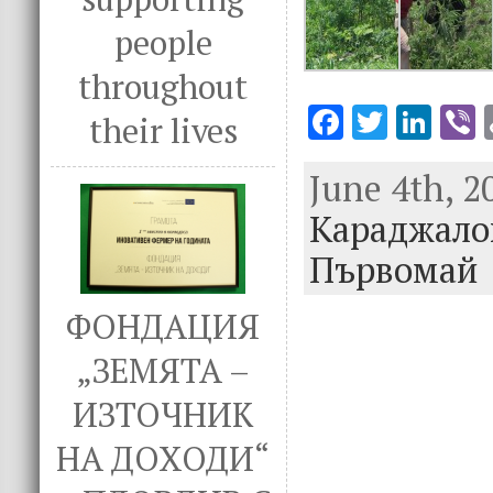
people
throughout
F
T
Li
V
their lives
ac
w
n
June 4th, 2
e
it
k
e
Караджало
b
te
e
o
r
dI
Първомай
o
n
ФОНДАЦИЯ
k
„ЗЕМЯТА –
ИЗТОЧНИК
НА ДОХОДИ“