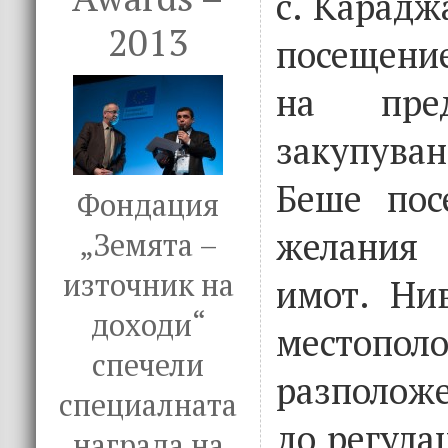
с. Карадж
2013
посещени
на пре
закупув
Беше пос
Фондация
желания
„Земята –
източник на
имот. Ни
доходи“
местопол
спечели
разполож
специалната
до регулац
награда на