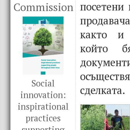
посетени 
Commission
продава
както и 
който б
докум
осъщес
Social
сделката.
innovation:
inspirational
practices
supporting