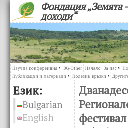
Фондация „Земята –
доходи“
Научна конференция
BG-Other
Начало
За нас
Но
Публикации и материали
Полезни връзки
Другите
Език:
Дванадес
Регионал
Bulgarian
фестивал
English