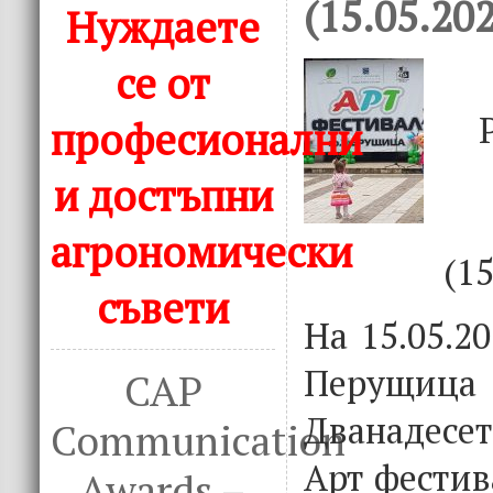
(15.05.20
Нуждаете
се от
професионални
и достъпни
агрономически
(15
съвети
На 15.05.2
Перущиц
CAP
Дванадес
Communication
Арт фестив
Awards –