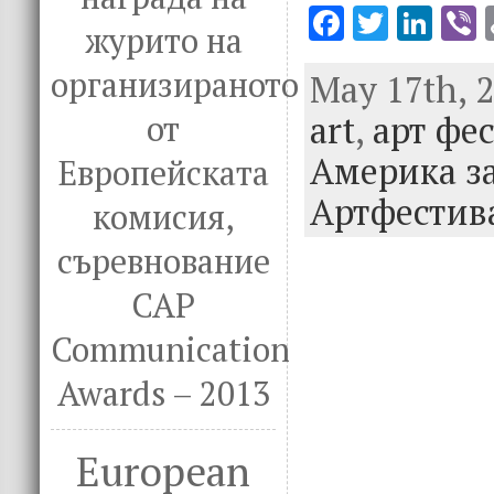
F
T
Li
V
журито на
ac
w
n
организираното
May 17th, 2
e
it
k
e
art
b
,
арт фе
te
e
от
o
r
dI
Америка за
Европейската
o
n
Артфестив
комисия,
k
съревнование
CAP
Communication
Awards – 2013
European