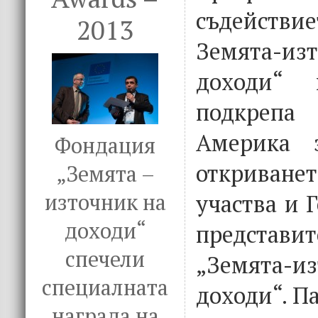
съдействи
2013
Земята-
доходи“ 
подкрепа
Америка 
Фондация
откриване
„Земята –
участва и 
източник на
доходи“
представи
спечели
„Земята
специалната
доходи“. П
награда на