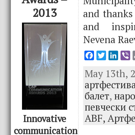
Municipalit
2013
and thanks 
and inspi
Nevena Raev
F
T
Li
V
ac
w
n
May 13th, 2
e
it
k
e
артфестив
b
te
e
o
r
dI
балет
,
нар
o
n
певчески с
k
ABF,
Артфе
Innovative
communication