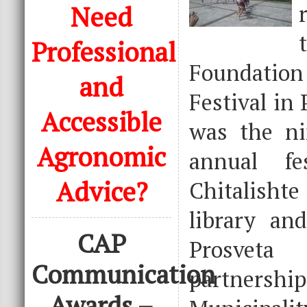
Need
Professional
Foundation
and
Festival in 
Accessible
was the ni
Agronomic
annual fes
Advice?
Chitalis
library and
CAP
Prosvet
Communication
partners
Awards –