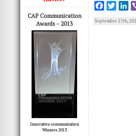
F
T
L
ac
w
n
CAP Communication
September 27th, 202
e
it
k
Awards – 2013
b
te
e
o
r
d
o
n
k
Innovative communication
Winners 2013