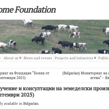
come Foundation
e
About us
News and events
Projects and Initiatives
Public
оринг на Фондация “Болни от
(Bulgarian) Мониторинг на
 октомври 2025)
астма“ – Я
бучение и консултации на земеделски произ
птември 2025)
nly available in
Bulgarian
.