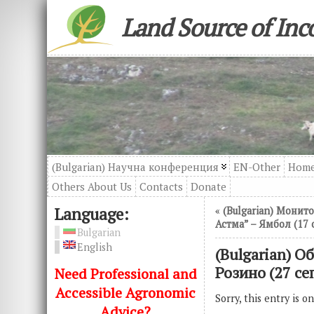
Land Source of In
(Bulgarian) Научна конференция
EN-Other
Hom
Others About Us
Contacts
Donatе
Language:
«
(Bulgarian) Монит
Астма” – Ямбол (17
Bulgarian
English
(Bulgarian) О
Розино (27 се
Need Professional and
Accessible Agronomic
Sorry, this entry is o
Advice?