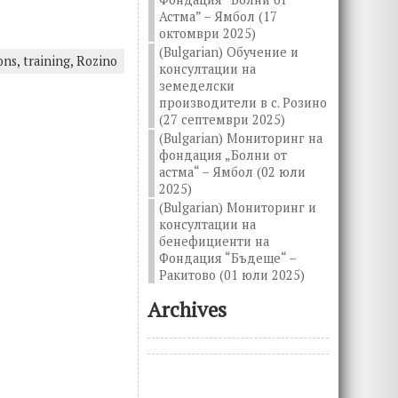
Астма” – Ямбол (17
октомври 2025)
(Bulgarian) Обучение и
ons,
training,
Rozino
консултации на
земеделски
производители в с. Розино
(27 септември 2025)
(Bulgarian) Мониторинг на
фондация „Болни от
астма“ – Ямбол (02 юли
2025)
(Bulgarian) Мониторинг и
консултации на
бенефициенти на
Фондация “Бъдеще“ –
Ракитово (01 юли 2025)
Archives