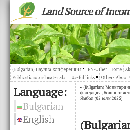
Land Source of Inco
(Bulgarian) Научна конференция
EN-Other
Home
Ab
Publications and materials
Useful links
Others About 
Language:
«
(Bulgarian) Мониторин
фондация „Болни от аст
Ямбол (02 юли 2025)
Bulgarian
English
(Bulgaria