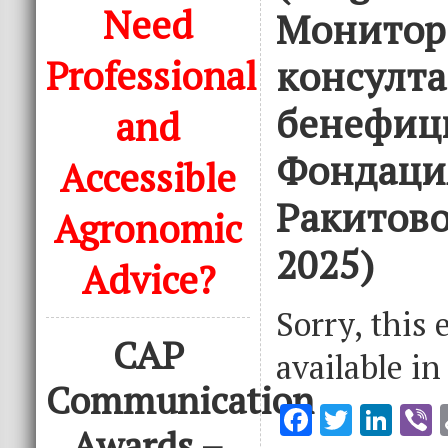
Need
Монитор
Professional
консулта
бенефиц
and
Фондация
Accessible
Ракитово
Agronomic
2025)
Advice?
Sorry, this 
CAP
available i
Communication
F
T
Li
V
Awards –