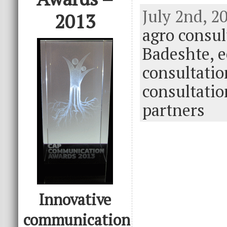
ac
w
n
July 2nd, 2
e
it
k
e
2013
agro consul
b
te
e
o
r
dI
Badeshte,
e
o
n
consultatio
k
consultatio
partners
Innovative
communication