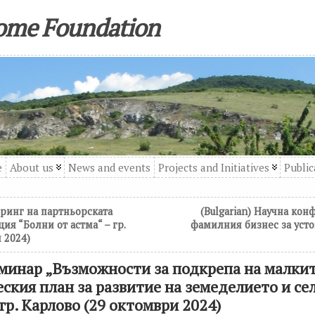
come Foundation
e
About us
News and events
Projects and Initiatives
Public
оринг на партньорската
(Bulgarian) Научна кон
ия “Болни от астма“ – гр.
фамилния бизнес за усто
 2024)
Семинар „Възможности за подкрепа на малки
еския план за развитие на земеделието и се
 гр. Карлово (29 октомври 2024)