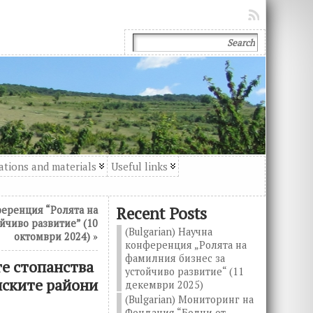
ations and materials
Useful links
Recent Posts
ференция “Ролята на
йчиво развитие” (10
(Bulgarian) Научна
октомври 2024)
»
конференция „Ролята на
фамилния бизнес за
те стопанства
устойчиво развитие“ (11
лските райони
декември 2025)
(Bulgarian) Мониторинг на
Фондация “Болни от