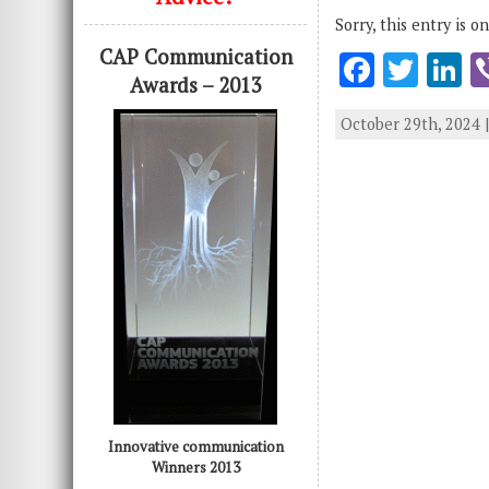
Sorry, this entry is o
CAP Communication
F
T
L
Awards – 2013
ac
w
n
October 29th, 2024 
e
it
k
b
te
e
o
r
d
o
n
k
Innovative communication
Winners 2013