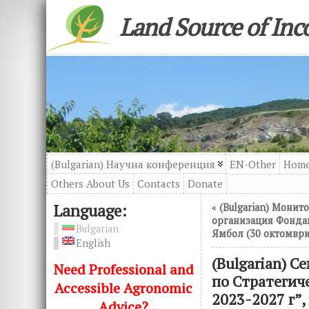
Land Source of In
(Bulgarian) Научна конференция
EN-Other
Hom
Others About Us
Contacts
Donatе
Language:
«
(Bulgarian) Монит
организация Фондац
Bulgarian
Ямбол (30 октомври
English
(Bulgarian) 
Need Professional and
по Стратегич
Accessible Agronomic
2023-2027 г”,
Advice?