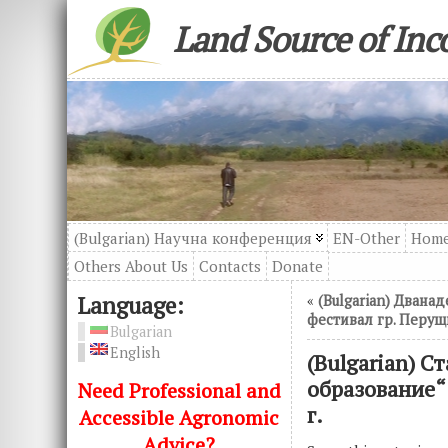
Land Source of In
(Bulgarian) Научна конференция
EN-Other
Hom
Others About Us
Contacts
Donatе
Language:
«
(Bulgarian) Двана
фестивал гр. Перущи
Bulgarian
English
(Bulgarian) С
образование“
Need Professional and
г.
Accessible Agronomic
Advice?