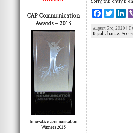
Sorry, this entry is o
F
T
L
CAP Communication
ac
w
n
Awards – 2013
August 3rd, 2020 | T
e
it
k
Equal Chance: Acces
b
te
e
o
r
d
o
n
k
Innovative communication
Winners 2013