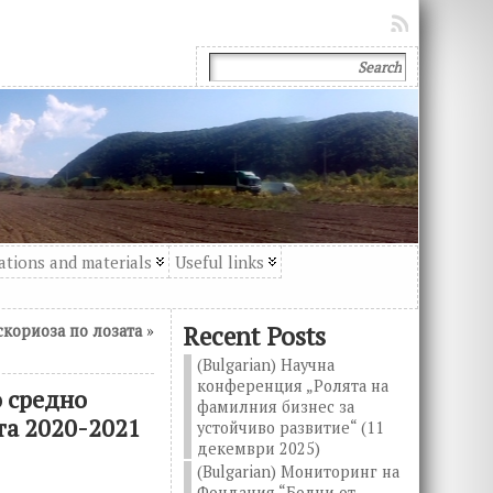
ations and materials
Useful links
Recent Posts
скориоза по лозата
»
(Bulgarian) Научна
конференция „Ролята на
о средно
фамилния бизнес за
та 2020-2021
устойчиво развитие“ (11
декември 2025)
(Bulgarian) Мониторинг на
Фондация “Болни от