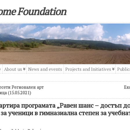
come Foundation
e
About us
News and events
Projects and Initiatives
Public
десети Регионален арт
Ек
ца (15.05.2021)
тартира програмата „Равен шанс – достъп д
 за ученици в гимназиална степен за учебна