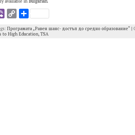
nly available in
Bulgarian
.
i
Vi
C
S
b
o
h
ags:
Програмата „Равен шанс- достъп до средно образование“
| 
er
p
ar
s to High Education,
TSA
y
e
I
Li
n
k