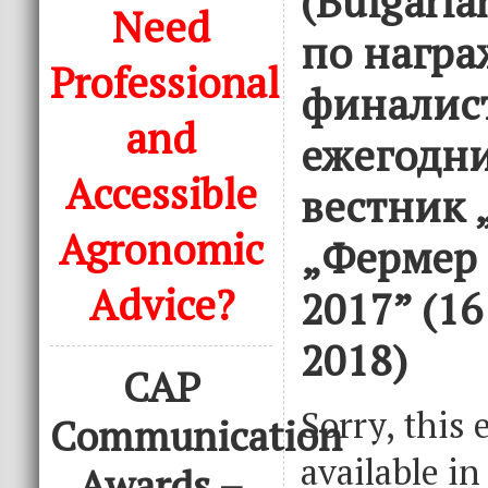
(Bulgari
Need
по награ
Professional
финалис
and
ежегодни
Accessible
вестник 
Agronomic
„Фермер 
Advice?
2017” (1
2018)
CAP
Sorry, this 
Communication
available i
Awards –