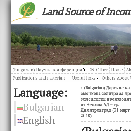
Land Source of Inco
(Bulgarian) Научна конференция
EN-Other
Home
Ab
Publications and materials
Useful links
Others About 
Language:
«
(Bulgarian) Дарение на
амониева селитра за др
земеделски производи
Bulgarian
от Неохим АД – гр.
Димитровград (31 март
2018)
English