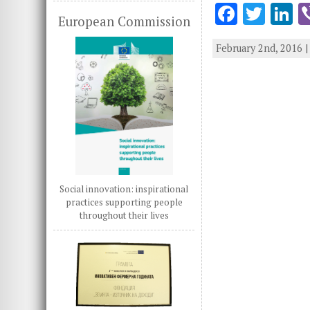
F
T
L
European Commission
ac
w
n
February 2nd, 2016 
e
it
k
b
te
e
o
r
d
o
n
k
Social innovation: inspirational
practices supporting people
throughout their lives