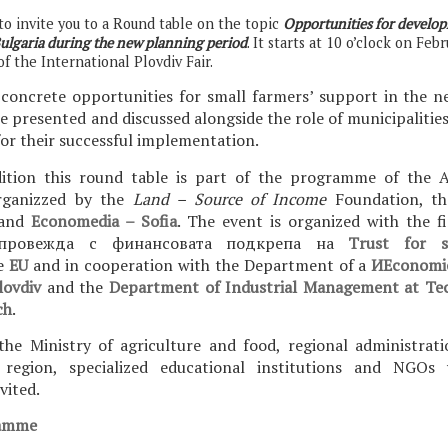
to invite you to a Round table on the topic
Opportunities for develop
Bulgaria during the new planning period
. It starts at 10 o’clock on Feb
 of the International Plovdiv Fair.
concrete opportunities for small farmers’ support in the n
e presented and discussed alongside the role of municipalities,
or their successful implementation.
dition this round table is part of the programme of the 
organizzed by the
Land – Source of Income
Foundation, t
and
Economedia – Sofia
. The event is organized with the f
 провежда с финансовата подкрепа на
Trust for s
e
EU
and in cooperation with the Department of а
ИEconomic
lovdiv
and the
Department of Industrial Management at Tech
ch
.
the Ministry of agriculture and food, regional administration
region, specialized educational institutions and NGOs 
vited.
ramme