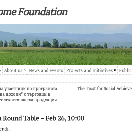
come Foundation
e
About us
News and events
Projects and Initiatives
Public
 на участници по програмата
The Trust for Social Achiev
 на доходи” с търговци и
селскостопанска продукция
 a Round Table – Feb 26, 10:00
ends,