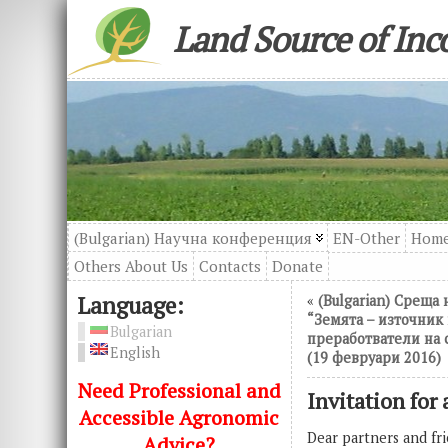
Land Source of In
(Bulgarian) Научна конференция
EN-Other
Hom
Others About Us
Contacts
Donatе
Language:
«
(Bulgarian) Среща
“Земята – източник
Bulgarian
преработватели на 
English
(19 февруари 2016)
Need Professional and
Invitation for
Accessible Agronomic
Dear partners and fri
Advice?