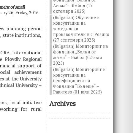
Астма” – Ямбол (17
ment of small
октомври 2025)
ruary 26, Friday, 2016
(Bulgarian) Обучение и
консултации на
ew planning period
земеделски
производители в с. Розино
 state institutions,
(27 септември 2025)
(Bulgarian) Мониторинг на
фондация „Болни от
AGRA International
астма“ – Ямбол (02 юли
he
Plovdiv Regional
2025)
inancial support of
(Bulgarian) Мониторинг и
ocial achievement
консултации на
s at the University
бенефициенти на
nical University –
Фондация “Бъдеще“ –
Ракитово (01 юли 2025)
Archives
s, local initiative
working for rural