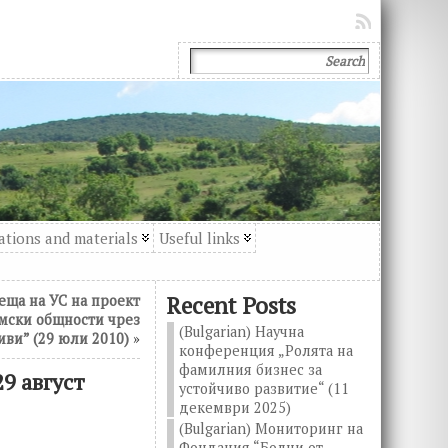
ations and materials
Useful links
Recent Posts
реща на УС на проект
мски общности чрез
(Bulgarian) Научна
ви” (29 юли 2010)
»
конференция „Ролята на
фамилния бизнес за
29 август
устойчиво развитие“ (11
декември 2025)
(Bulgarian) Мониторинг на
Фондация “Болни от