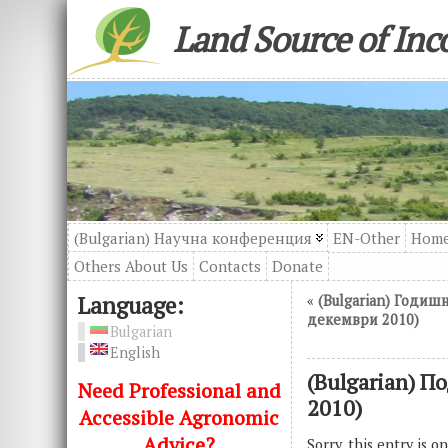
Land Source of In
(Bulgarian) Научна конференция
EN-Other
Hom
Others About Us
Contacts
Donatе
Language:
«
(Bulgarian) Годишн
декември 2010)
Bulgarian
English
(Bulgarian) П
Need Professional and
2010)
Accessible Agronomic
Advice?
Sorry, this entry is o