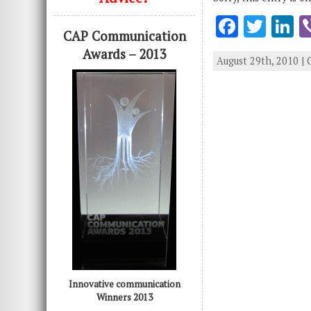
F
T
L
CAP Communication
ac
w
n
Awards – 2013
August 29th, 2010 |
e
it
k
b
te
e
o
r
d
o
n
k
Innovative communication
Winners 2013