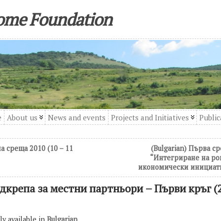
come Foundation
e
About us
News and events
Projects and Initiatives
Public
а среща 2010 (10 – 11
(Bulgarian) Първа с
“Интегриране на ро
икономически инициати
одкрепа за местни партньори – Първи кръг (
nly available in
Bulgarian
.