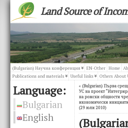
Land Source of Inco
(Bulgarian) Научна конференция
EN-Other
Home
Ab
Publications and materials
Useful links
Others About 
Language:
«
(Bulgarian) Първа срещ
УС на проект “Интегрир
на ромски общности чр
Bulgarian
икономически инициат
(29 юли 2010)
English
(Bulgaria