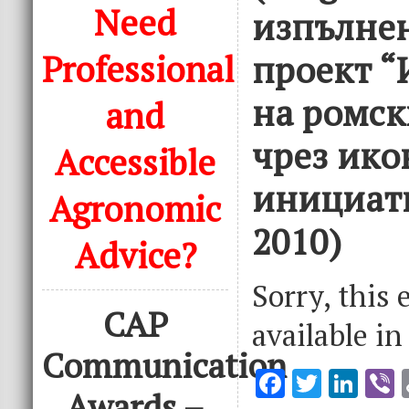
Need
изпълне
Professional
проект “
на ромс
and
чрез ик
Accessible
инициат
Agronomic
2010)
Advice?
Sorry, this 
CAP
available i
Communication
F
T
Li
V
Awards –