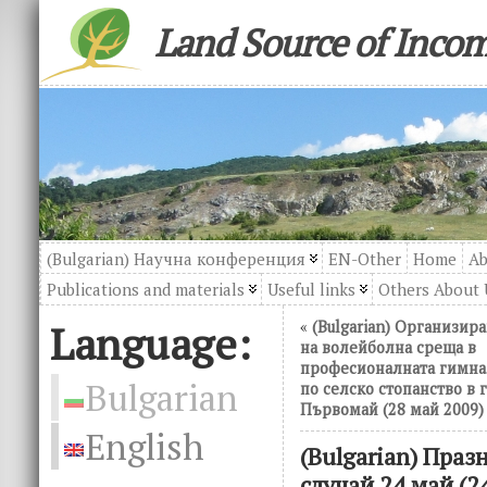
Land Source of Inco
(Bulgarian) Научна конференция
EN-Other
Home
Ab
Publications and materials
Useful links
Others About 
Language:
«
(Bulgarian) Организир
на волейболна среща в
професионалната гимна
Bulgarian
по селско стопанство в г
Първомай (28 май 2009)
English
(Bulgarian) Пра
случай 24 май (2