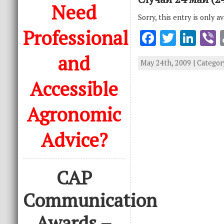
Need
Sorry, this entry is only a
Professional
F
T
Li
V
ac
w
n
and
May 24th, 2009 | Categor
e
it
k
e
b
te
e
Accessible
o
r
dI
Agronomic
o
n
k
Advice?
CAP
Communication
Awards –