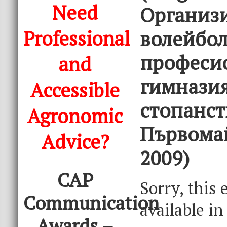
Need
Организ
Professional
волейбол
професи
and
гимназия
Accessible
стопанств
Agronomic
Първомай
Advice?
2009)
CAP
Sorry, this 
Communication
available i
Awards –