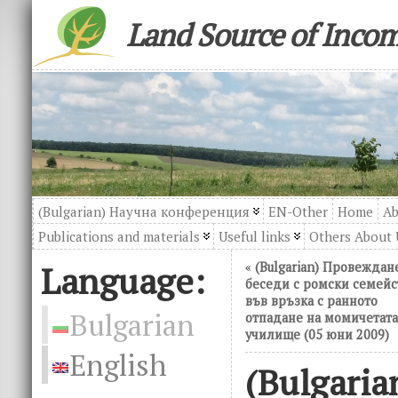
Land Source of Inco
(Bulgarian) Научна конференция
EN-Other
Home
Ab
Publications and materials
Useful links
Others About 
Language:
«
(Bulgarian) Провеждан
беседи с ромски семейс
във връзка с ранното
Bulgarian
отпадане на момичетата
училище (05 юни 2009)
English
(Bulgaria