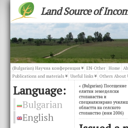
Land Source of Inco
(Bulgarian) Научна конференция
EN-Other
Home
Ab
Publications and materials
Useful links
Others About 
Language:
«
(Bulgarian) Посещение
елитни земеделски
стопанаства и
Bulgarian
специализирано училищ
областта на селското
стопанство (юни 2006)
English