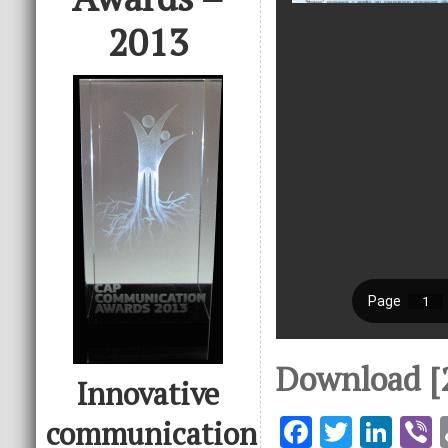
2013
Download [
Innovative
F
T
Li
V
communication