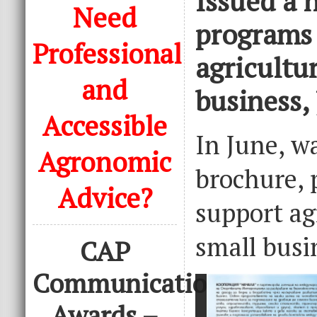
Issued a 
Need
programs 
Professional
agricultu
and
business,
Accessible
In June, w
Agronomic
brochure, 
Advice?
support ag
small busi
CAP
Communication
Awards –