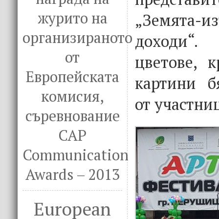
журито на
„Земята
организираното
доходи“
от
цветове, 
Европейската
картини б
комисия,
от участни
съревнование
CAP
Communication
Awards – 2013
European