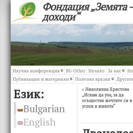
Фондация „Земята –
доходи“
Научна конференция
BG-Other
Начало
За нас
Но
Публикации и материали
Полезни връзки
Другите
Език:
«
Николинка Христова
„Искам да уча, за да
осъществя мечтите си и
Bulgarian
успея в живота“
English