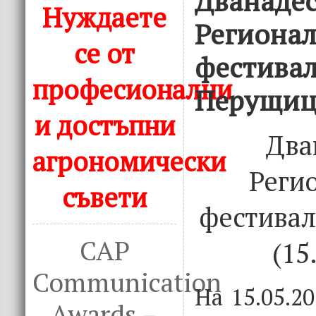
Дванаде
Нуждаете
Регионал
се от
фестивал
професионални
Перущица
и достъпни
Два
агрономически
Реги
съвети
фестивал
CAP
(15
Communication
На 15.05.2
Awards –