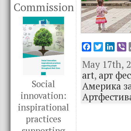
Commission
F
T
Li
V
ac
w
n
May 17th, 2
e
it
k
e
art
b
,
арт фе
te
e
Social
o
r
dI
Америка за
o
n
innovation:
Артфестив
k
inspirational
practices
supporting