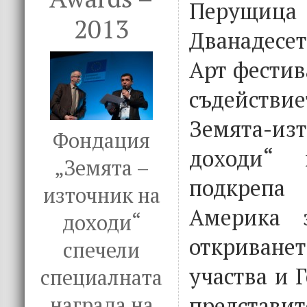
Перущиц
2013
Дванадес
Арт фестив
съдействи
Земята-
Фондация
доходи“ 
„Земята –
подкрепа
източник на
Америка 
доходи“
откриване
спечели
участва и 
специалната
представи
награда на