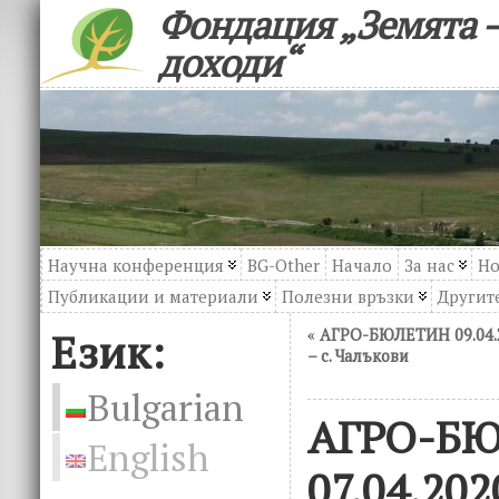
Фондация „Земята –
доходи“
Научна конференция
BG-Other
Начало
За нас
Но
Публикации и материали
Полезни връзки
Другите
Език:
«
АГРО-БЮЛЕТИН 09.04.
– с. Чалъкови
Bulgarian
АГРО-Б
English
07.04.20