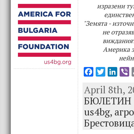
изразени ту
единстве
"Земята - източн
не отразя
виждания
Америка з
нейн
F
T
Li
V
ac
w
n
April 8th, 
e
it
k
e
БЮЛЕТИН
b
te
e
o
r
dI
us4bg,
агр
o
n
Брестовиц
k