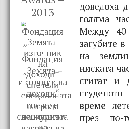
доведоха д
2013
голяма час
Между 40
загубите в
на земли
Фондация
ниската ча
„Земята –
стигат и 
източник на
студенот
доходи“
време лет
спечели
специалната
през по-
награда на