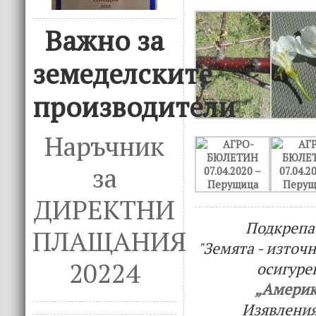
Важно за
земеделските
производители
Наръчник
за
ДИРЕКТНИ
Подкрепа
ПЛАЩАНИЯ
"Земята - източн
20224
осигуре
„Америк
Изявления