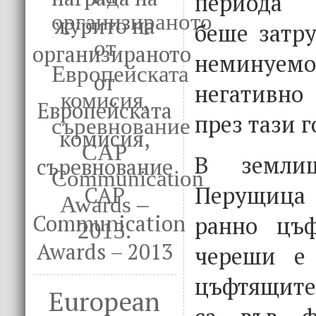
периода 
журито на
беше затру
организираното
неминуем
от
негативно
Европейската
през тази 
комисия,
В земли
съревнование
Перущица
CAP
Communication
ранно цъф
Awards – 2013
череши е 
цъфтящите
European