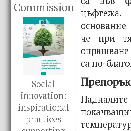
са във ф
Commission
цъфтежа.
основание 
че при тя
опрашване
са по-благ
Препорък
Social
innovation:
Падналите 
inspirational
покач
practices
температ
supporting