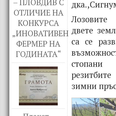
– ПЛОВДИВ С
дка.,Сигнум
ОТЛИЧИЕ НА
Лозовите
КОНКУРСА
двете земл
„ИНОВАТИВЕН
са се разв
ФЕРМЕР НА
възможност
ГОДИНАТА“
стопани
резитбите
зимни пръс