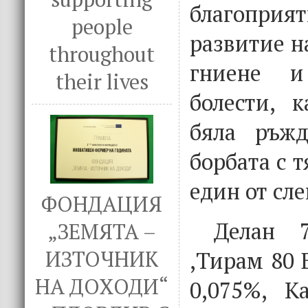
благоприя
people
развитие н
throughout
гниене и
their lives
болести, 
бяла ръжд
борбата с 
един от сл
ФОНДАЦИЯ
Делан 7
„ЗЕМЯТА –
,Тирам 80 
ИЗТОЧНИК
НА ДОХОДИ“
0,075%, К