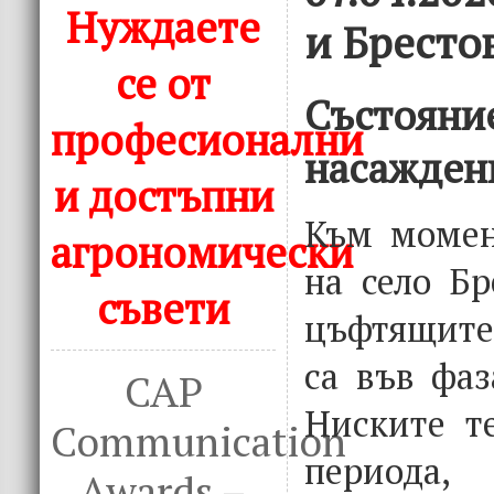
Нуждаете
и Бресто
се от
Състояни
професионални
насажден
и достъпни
Към момен
агрономически
на село Б
съвети
цъфтящите
са във фаз
CAP
Ниските т
Communication
периода,
Awards –