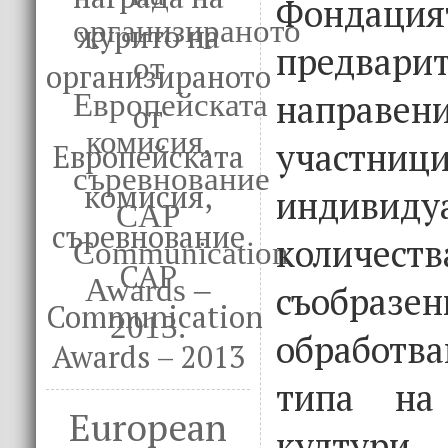
Фонда
журито на
предвари
организираното
направе
от
участн
Европейската
комисия,
индивиду
съревнование
количе
CAP
съобразен
Communication
обработв
Awards – 2013
типа на 
European
култури.