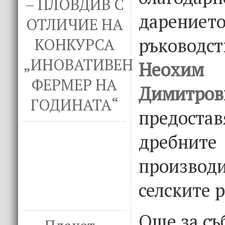
– ПЛОВДИВ С
дарени
ОТЛИЧИЕ НА
ръково
КОНКУРСА
„ИНОВАТИВЕН
Неохим
ФЕРМЕР НА
Димитров
ГОДИНАТА“
предоста
дребнит
произв
селските 
Още за с