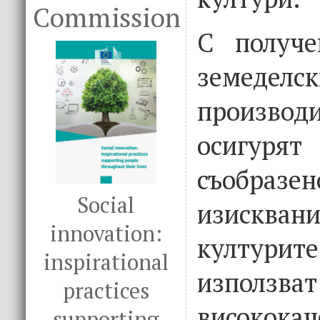
Commission
С получе
земеделск
произв
осигурят
съоб
Social
изискв
innovation:
културите
inspirational
използват
practices
висококач
supporting