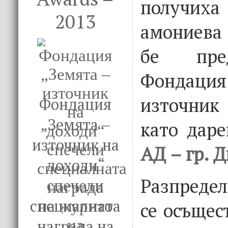
получих
2013
амониева 
бе пре
Фондац
източни
Фондация
„Земята –
като дар
източник на
АД – гр. 
доходи“
Разпредел
спечели
специалната
се осъщес
награда на