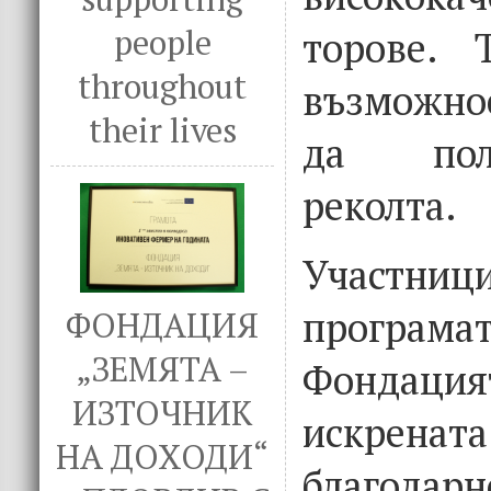
people
торове. 
throughout
възможнос
their lives
да пол
реколта.
Участ
програма
ФОНДАЦИЯ
„ЗЕМЯТА –
Фондаци
ИЗТОЧНИК
искр
НА ДОХОДИ“
благод