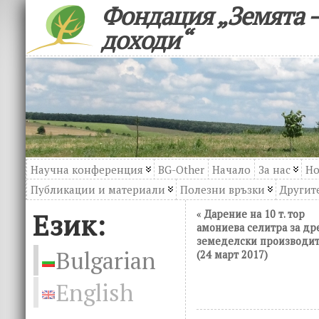
Фондация „Земята –
доходи“
Научна конференция
BG-Other
Начало
За нас
Но
Публикации и материали
Полезни връзки
Другите
Език:
«
Дарение на 10 т. тор
амониева селитра за др
земеделски производи
Bulgarian
(24 март 2017)
English