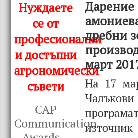
Дарение н
Нуждаете
амониева
се от
дребни з
професионални
производ
и достъпни
март 201
агрономически
На 17 мар
съвети
Чалъкови
CAP
програма
Communication
източни
Awards –