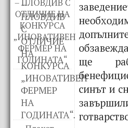
– ПЛОВДИВ С
завед
ОТЛИЧИЕ НА
необходи
КОНКУРСА
допълнит
„ИНОВАТИВЕН
обзавежд
ФЕРМЕР НА
ГОДИНАТА“
ще раб
бенефици
синът и сн
завърш
готварст