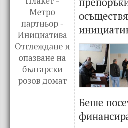
Плакет -
препорък
Метро
осъщес
партньор -
инициатив
Инициатива
Отглеждане и
опазване на
български
розов домат
Беше посе
финансир