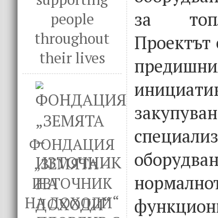
за топ
people
throughout
Проектът 
their lives
предишни
иници
закуп
специали
ФОНДАЦИЯ
оборуд
„ЗЕМЯТА –
нормално
ИЗТОЧНИК
НА ДОХОДИ“
функци