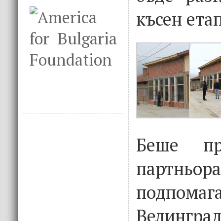
късен етап
Беше пр
партньо
подпом
Велинград