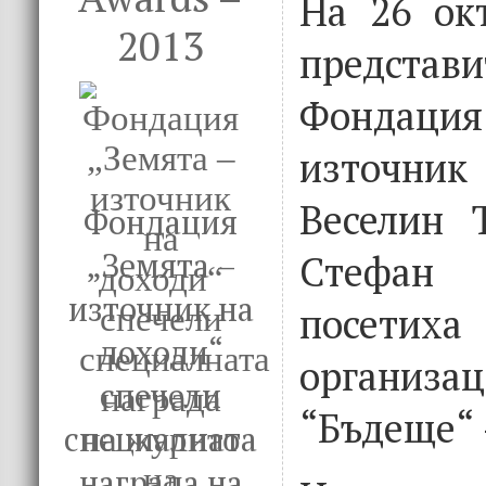
На 26 ок
2013
предст
Фондаци
източник
Веселин 
Фондация
„Земята –
Стефа
източник на
посетиха
доходи“
организа
спечели
“Бъдеще“ 
специалната
награда на