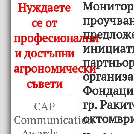
Монитор
Нуждаете
проучван
се от
предлож
професионални
инициат
и достъпни
партньор
агрономически
организ
съвети
Фондация
гр. Ракит
CAP
октомври
Communication
Awards –