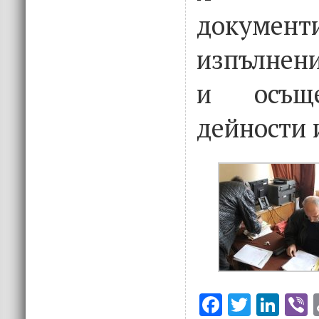
документ
изпълнени
и осъще
дейности 
F
T
Li
V