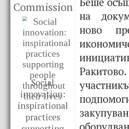
Беше осъщ
Commission
на докум
ново пр
икономич
инициа
Ракитов
Social
участник
innovation:
подпо
inspirational
закуп
practices
оборудван
supporting