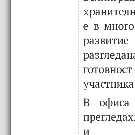
хранителн
е в много
развити
разгледа
готовнос
участника
В офиса 
прегледа
и съг