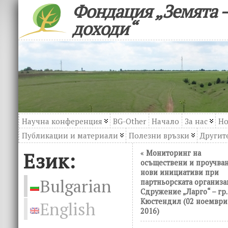
Фондация „Земята –
доходи“
Научна конференция
BG-Other
Начало
За нас
Но
Публикации и материали
Полезни връзки
Другите
Език:
«
Мониторинг на
осъществени и проучван
нови инициативи при
Bulgarian
партньорската организа
Сдружение „Ларго“ – гр.
Кюстендил (02 ноември
English
2016)