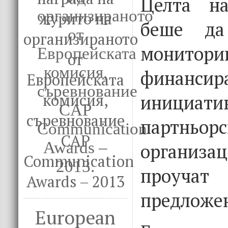
Целта на
журито на
беше да
организираното
монит
от
финансир
Европейската
иници
комисия,
съревнование
партньорс
CAP
организ
Communication
проу
Awards – 2013
предложе
European