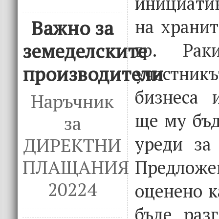
инициатив
на хранит
Важно за
гр. Раки
земеделските
производители
участник
бизнеса 
Наръчник
ще му бъ
за
уреди за
ДИРЕКТНИ
ПЛАЩАНИЯ
Предло
20224
оценено к
бъде раз