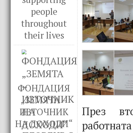
people
throughout
their lives
ФОНДАЦИЯ
„ЗЕМЯТА –
През вт
ИЗТОЧНИК
НА ДОХОДИ“
работнат