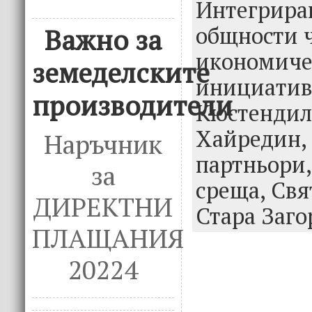
o
n
Интегрира
k
общности 
Важно за
икономиче
земеделските
инициатив
производители
Кюстендил
Хайредин,
Наръчник
партньори
за
среща,
Свя
ДИРЕКТНИ
Стара Заго
ПЛАЩАНИЯ
20224