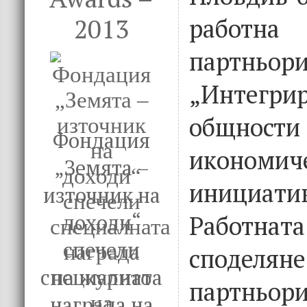
2013
работн
партньор
„Интегри
общно
Фондация
икономич
„Земята –
инициатив
източник на
доходи“
Работната
спечели
споделян
специалната
партньори
награда на