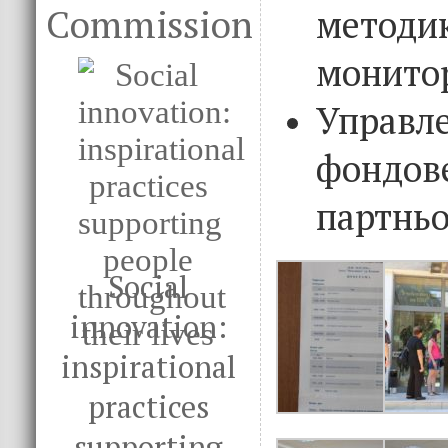
Commission
мет
монито
Упра
фонд
партньо
Social
innovation:
inspirational
practices
supporting