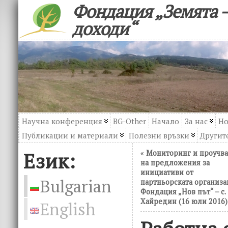
Фондация „Земята –
доходи“
Научна конференция
BG-Other
Начало
За нас
Но
Публикации и материали
Полезни връзки
Другите
Език:
«
Мониторинг и проучв
на предложения за
инициативи от
Bulgarian
партньорската организа
Фондация „Нов път“ – с.
Хайредин (16 юли 2016)
English