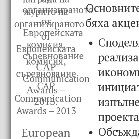
Основнит
журито на
бяха акце
организираното
от
Сподел
Европейската
реал
комисия,
иконом
съревнование
иниц
CAP
Communication
изпъ
Awards – 2013
проекта
Обсъ
European