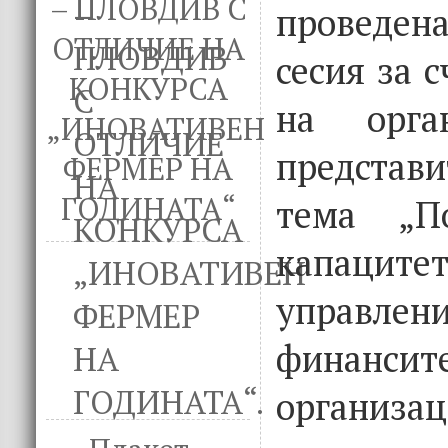
– ПЛОВДИВ С
проведен
ОТЛИЧИЕ НА
сесия за 
КОНКУРСА
на орга
„ИНОВАТИВЕН
представ
ФЕРМЕР НА
ГОДИНАТА“
тема „П
капац
управ
фина
организац