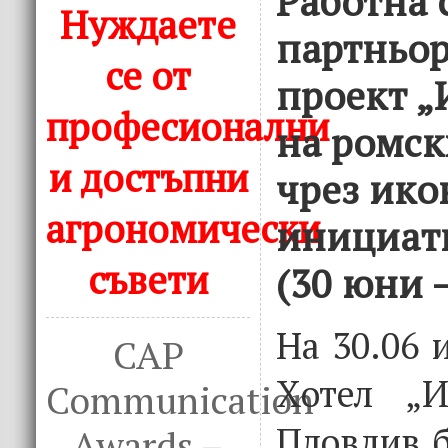
Работна 
Нуждаете
партньор
се от
проект „
професионални
на ромс
и достъпни
чрез ик
агрономически
инициат
съвети
(30 юни 
На 30.06 и
CAP
Хотел „И
Communication
Пловдив 
Awards –