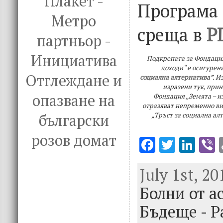
Плакет -
Програма
Метро
среща в
P
партньор -
Инициатива
Подкрепата за Фондация
доходи“ е осигурен
Отглеждане и
социална алтернатива
”. 
изразени тук, при
опазване на
Фондация „Земята – из
отразяват непременно в
„Тръст за социална ал
български
розов домат
F
T
Li
V
ac
w
n
July 1st, 20
e
it
k
e
Болни от а
b
te
e
o
r
dI
Бъдеще - Р