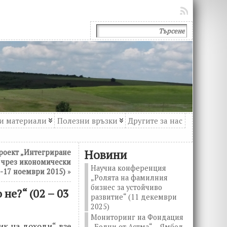
и материали
Полезни връзки
Другите за нас
Новини
роект „Интегриране
 чрез икономически
Научна конференция
-17 ноември 2015)
»
„Ролята на фамилния
бизнес за устойчиво
не?“ (02 – 03
развитие“ (11 декември
2025)
Мониторинг на Фондация
ик на доходи“ взе
„Болни от Астма“ – Ямбол