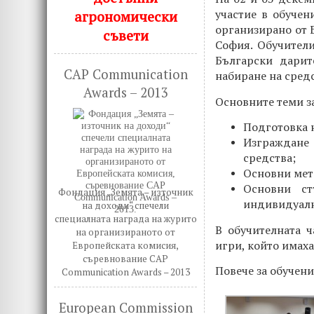
участие в обучен
агрономически
организирано от 
съвети
София. Обучители
Български дарит
CAP Communication
набиране на средс
Awards – 2013
Основните теми з
Подготовка н
Изграждане 
средства;
Основни мет
Основни ст
Фондация „Земята – източник
индивидуалн
на доходи“ спечели
специалната награда на журито
В обучителната ч
на организираното от
игри, който имаха
Европейската комисия,
съревнование CAP
Повече за обучени
Communication Awards – 2013
European Commission