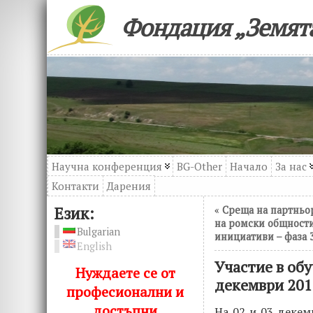
Фондация „Земята
Научна конференция
BG-Other
Начало
За нас
Контакти
Дарения
Език:
«
Среща на партньо
на ромски общност
Bulgarian
инициативи – фаза 3
English
Участие в обу
Нуждаете се от
декември 201
професионални и
достъпни
На 02 и 03 декем