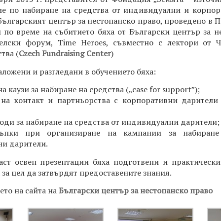
ие по набиране на средства от индивидуални и корпор
Българският център за нестопанско право, проведено в П
 по време на събитието бяха от Български център за н
елски форум, Time Heroes, съвместно с лектори от 
тва (
Czech Fundraising Center
)
аложени и разгледани в обучението бяха:
а каузи за набиране на средства („case for support”);
на контакт и партньорства с корпоративни дарители
оди за набиране на средства от индивидуални дарители;
ъпки при организиране на кампании за набиран
и дарители.
аст освен презентации бяха подготвени и практически
 за цел да затвърдят предоставените знания.
ето на сайта на
Български център за нестопанско право