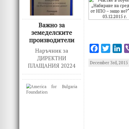
Важно за
земеделските
производители
F
T
L
Наръчник за
ac
w
n
ДИРЕКТНИ
December 3rd, 2015 
e
it
k
ПЛАЩАНИЯ 20224
b
te
e
o
r
d
o
n
k