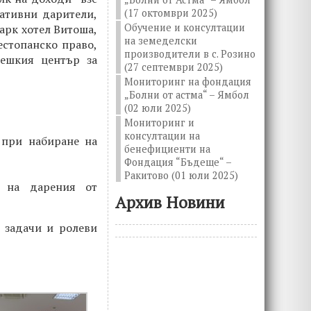
(17 октомври 2025)
ативни дарители,
Обучение и консултации
арк хотел Витоша,
на земеделски
естопанско право,
производители в с. Розино
Чешкия център за
(27 септември 2025)
Мониторинг на фондация
„Болни от астма“ – Ямбол
(02 юли 2025)
Мониторинг и
консултации на
 при набиране на
бенефициенти на
Фондация “Бъдеще“ –
Ракитово (01 юли 2025)
е на дарения от
Архив Новини
 задачи и ролеви