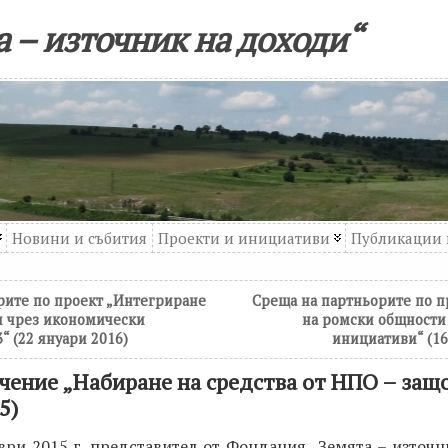
 – източник на доходи“
Новини и събития
Проекти и инициативи
Публикации 
рите по проект „Интегриране
Среща на партньорите по п
и чрез икономически
на ромски общности
“ (22 януари 2016)
инициативи“ (16
чение „Набиране на средства от НПО – защо 
5)
ври 2015 г. представител от Фондация „Земята – източн