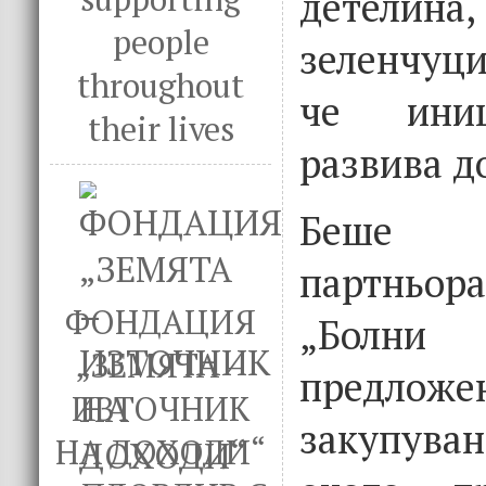
детелин
people
зеленчуц
throughout
че иниц
their lives
развива д
Беше о
партньо
ФОНДАЦИЯ
„Болни
„ЗЕМЯТА –
предл
ИЗТОЧНИК
закупув
НА ДОХОДИ“