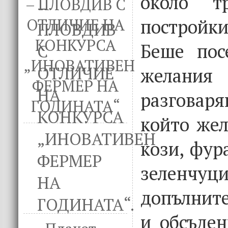
около т
– ПЛОВДИВ С
постройки
ОТЛИЧИЕ НА
КОНКУРСА
Беше пос
„ИНОВАТИВЕН
желани
ФЕРМЕР НА
разговаря
ГОДИНАТА“
който жел
кози, фур
зеленч
допълнит
и обсъден