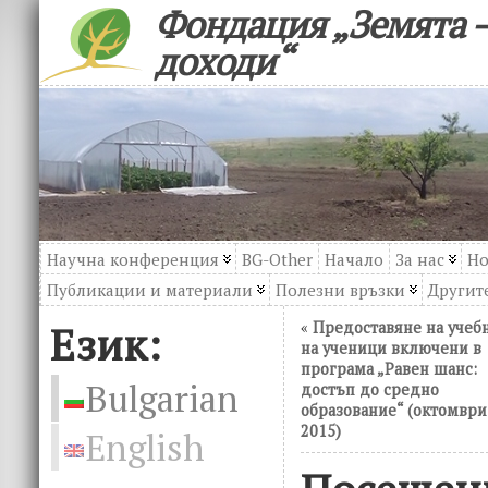
Фондация „Земята –
доходи“
Научна конференция
BG-Other
Начало
За нас
Но
Публикации и материали
Полезни връзки
Другите
Език:
«
Предоставяне на учеб
на ученици включени в
програма „Равен шанс:
Bulgarian
достъп до средно
образование“ (октомври
2015)
English