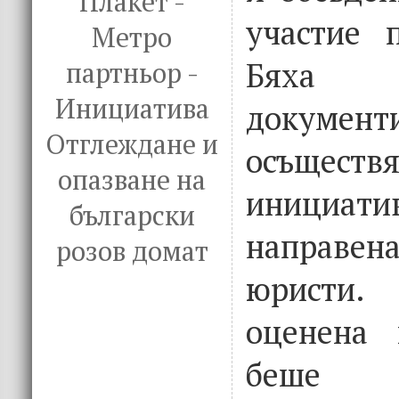
Плакет -
участие 
Метро
Бяха п
партньор -
Инициатива
докум
Отглеждане и
осъщес
опазване на
инициат
български
направена
розов домат
юристи.
оценена 
беше