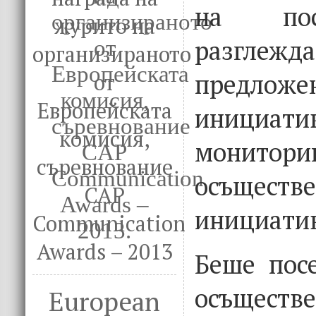
на пос
журито на
разглеж
организираното
предл
от
Европейската
инициат
комисия,
монит
съревнование
осъществ
CAP
инициати
Communication
Awards – 2013
Беше пос
осъществ
European