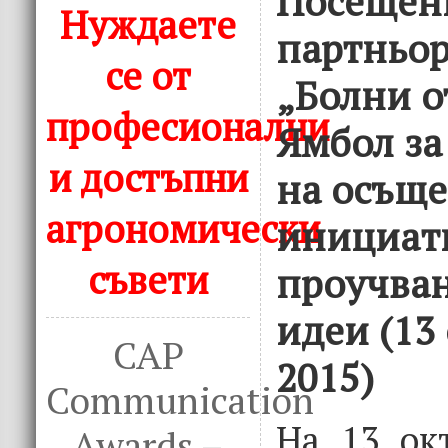
Посещен
Нуждаете
партньо
се от
„Болни от
професионални
Ямбол за
и достъпни
на осъще
агрономически
инициат
съвети
проучван
идеи (13
CAP
2015)
Communication
На 13 ок
Awards –