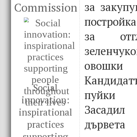
за закупу
Commission
постройка
за отг
зеленчук
овошки
Кандида
Social
пуйки 
innovation:
Засади
inspirational
дървет
practices
supporting