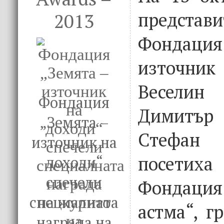
предст
2013
Фондаци
източник
Веселин 
Фондация
Димитър
„Земята –
Стефа
източник на
посетих
доходи“
спечели
Фондаци
специалната
астма“, г
награда на